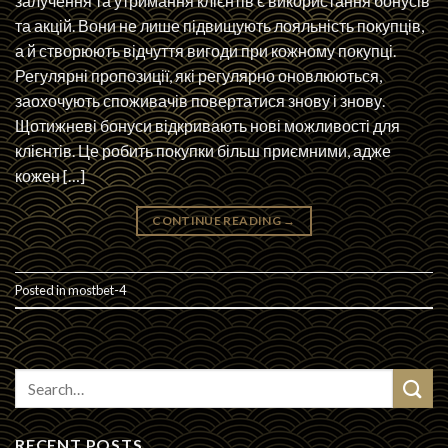
залучення та утримання клієнтів є використання бонусів
та акцій. Вони не лише підвищують лояльність покупців,
а й створюють відчуття вигоди при кожному покупці.
Регулярні пропозиції, які регулярно оновлюються,
заохочують споживачів повертатися знову і знову.
Щотижневі бонуси відкривають нові можливості для
клієнтів. Це робить покупки більш приємними, адже
кожен […]
CONTINUE READING
→
Posted in
mostbet-4
RECENT POSTS