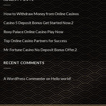
How to Withdraw Money from Online Casinos
Casino 5 Deposit Bonus Get Started Now.2
Roxy Palace Online Casino Play Now
Top Online Casino Partners for Success
Mr Fortune Casino No Deposit Bonus Offer.2
RECENT COMMENTS
A WordPress Commenter
on
Hello world!