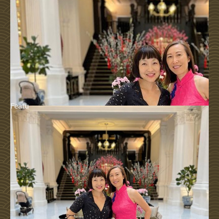
Featu