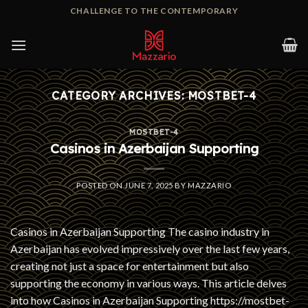
Skip
CHALLENGE TO THE CONTEMPORARY
to
content
CATEGORY ARCHIVES:
MOSTBET-4
MOSTBET-4
Casinos in Azerbaijan Supporting
POSTED ON
JUNE 7, 2025
BY
MAZZARIO
Casinos in Azerbaijan Supporting The casino industry in
Azerbaijan has evolved impressively over the last few years,
creating not just a space for entertainment but also
supporting the economy in various ways. This article delves
into how Casinos in Azerbaijan Supporting https://mostbet-