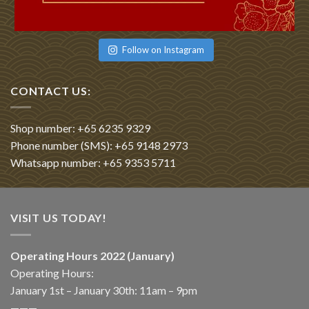
Follow on Instagram
CONTACT US:
Shop number: +65 6235 9329
Phone number (SMS): +65 9148 2973
Whatsapp number: +65 9353 5711
VISIT US TODAY!
Operating Hours 2022 (January)
Operating Hours:
January 1st – January 30th: 11am – 9pm
———