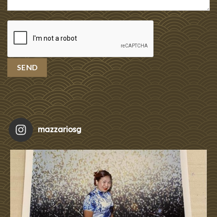
mazzariosg