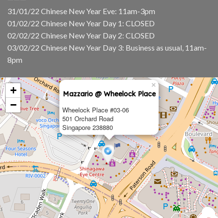
31/01/22 Chinese New Year Eve: 11am-3pm
01/02/22 Chinese New Year Day 1: CLOSED
02/02/22 Chinese New Year Day 2: CLOSED
03/02/22 Chinese New Year Day 3: Business as usual, 11am-
8pm
×
+
Mazzario @ Wheelock Place
−
Wheelock Place #03-06
501 Orchard Road
Singapore 238880