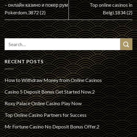
– онлайн казино и покер рум
Top online casinos in
Pokerdom.3872 (2)
Belgi.1834 (2)
RECENT POSTS
How to Withdraw Money from Online Casinos
Casino 5 Deposit Bonus Get Started Now.2
Roxy Palace Online Casino Play Now
Top Online Casino Partners for Success
Mr Fortune Casino No Deposit Bonus Offer.2