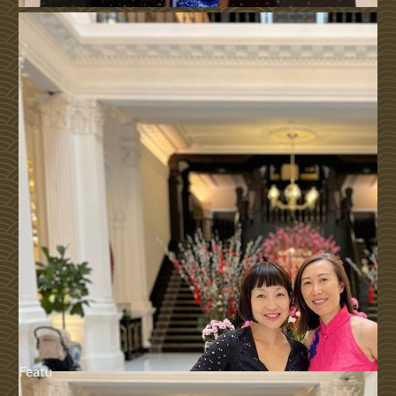
Featu