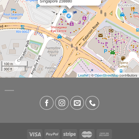
Singapore 238880
100 m
300 ft
Leaflet
| ©
OpenStreetMap
contributors