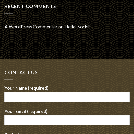
RECENT COMMENTS
A WordPress Commenter
on
Hello world!
CONTACT US
Your Name (required)
Your Email (required)