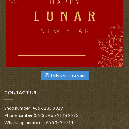
Follow on Instagram
CONTACT US:
Shop number: +65 6235 9329
Phone number (SMS): +65 9148 2973
Whatsapp number: +65 9353 5711