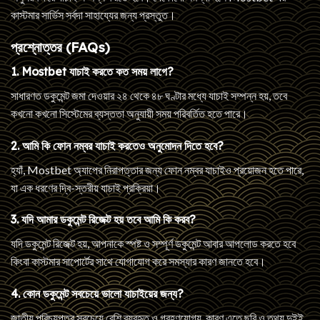
কাস্টমার সার্ভিস সর্বদা সাহায্যের জন্য প্রস্তুত।
প্রশ্নোত্তর (FAQs)
1. Mostbet যাচাই করতে কত সময় লাগে?
সাধারণত ডকুমেন্ট জমা দেওয়ার ২৪ থেকে ৪৮ ঘণ্টার মধ্যে যাচাই সম্পন্ন হয়, তবে
কখনো কখনো সিস্টেমের ব্যস্ততা অনুযায়ী সময় পরিবর্তিত হতে পারে।
2. আমি কি ফোন নম্বর যাচাই করতেও অনুমোদন দিতে হবে?
হ্যাঁ, Mostbet অ্যাপের নিরাপত্তার জন্য ফোন নম্বর যাচাইও প্রয়োজন হতে পারে,
যা এক ধরণের দ্বি-স্তরীয় যাচাই প্রক্রিয়া।
3. যদি আমার ডকুমেন্ট রিজেক্ট হয় তবে আমি কি করব?
যদি ডকুমেন্ট রিজেক্ট হয়, আপনাকে স্পষ্ট ও সম্পূর্ণ ডকুমেন্ট আবার আপলোড করতে হবে
কিংবা কাস্টমার সাপোর্টের সাথে যোগাযোগ করে সমস্যার কারণ জানতে হবে।
4. কোন ডকুমেন্ট সবচেয়ে ভালো যাচাইয়ের জন্য?
জাতীয় পরিচয়পত্র সবচেয়ে বেশি ব্যবহৃত ও গ্রহণযোগ্য, কারণ এতে ছবি ও তথ্য দুইই