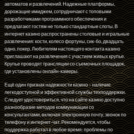
автоматов и развлечений. Надежные платформы,
дорожащие имиджем, сотрудничают с топовыми
разработчиками программного обеспечения и
предлагают гостям не только стандартные слоты. В
интернет казино распространены столовые и игральные
развлечения: кости, колесо фортуны, сик-бо, двадцать
одно, покер. Любителям настоящего контакта казино
приглашают на развлечения с участием живых крупье.
Крупье проводят трансляции со съемочных площадок,
где установлены онлайн-камеры.
Ещё один признак надежности казино – наличие
легкодоступной и эффективной службы техподдержки.
Следует удостовериться, что на сайте казино доступно
разнообразие методов коммуникации со
консультантами, включая электронную почту, звонок по
телефону и интернет-чат. Рекомендуется, чтобы
поддержка работал в любое время: проблемы по