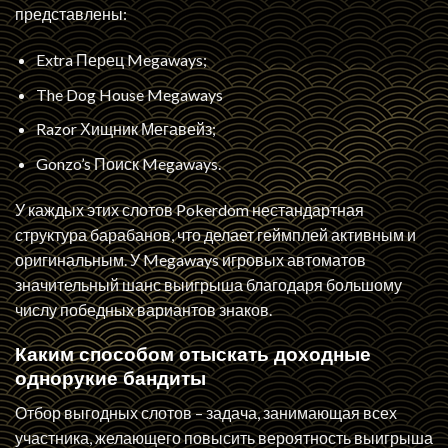
представлены:
Extra Перец Megaways;
The Dog House Megaways
Razor Хищник Мегавейз;
Gonzo’s Поиск Megaways.
У каждых этих слотов Pokerdom нестандартная
структура барабанов, что делает геймплей активным и
оригинальным. У Megaways игровых автоматов
значительный шанс выигрыша благодаря большому
числу победных вариантов знаков.
Каким способом отыскать доходные
однорукие бандиты
Отбор выгодных слотов – задача, занимающая всех
участника, желающего повысить вероятность выигрыша