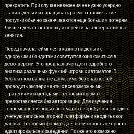
прекратить. При случае невезения не нужно усердно
ставить деньги и наращивать размер ставки: такие
поступки обычно заканчиваются еще большим потерям.
Лучше сделать остановку и перейти на альтернативные
занятия.
Перед начала геймплея в казино на деньги с
однорукими бандитами советуется ознакомиться в
демо-версии. Это предназначен для подробного
анализа различных функций игровых автоматов. В
бесплатном варианте допустимо без опасностей
проводить эксперименты с всевозможными
стратегиями и методами. Тестовый формат
предоставляется без авторизации. Для изучения
современных игровых автоматов не требуется заводить
учетную запись на игорной платформе и вводить свои
данные. Тестовый формат дает возможность не просто
адаптироваться в заведении. Позже это возможно