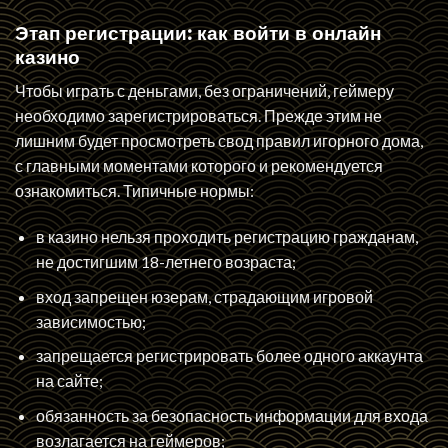
Этап регистрации: как войти в онлайн
казино
Чтобы играть с деньгами, без ограничений, геймеру
необходимо зарегистрироваться. Прежде этим не
лишним будет просмотреть свод правил игорного дома,
с главными моментами которого и рекомендуется
ознакомиться. Типичные нормы:
в казино нельзя проходить регистрацию гражданам,
не достигшим 18-летнего возраста;
вход запрещен юзерам, страдающим игровой
зависимостью;
запрещается регистрировать более одного аккаунта
на сайте;
обязанность за безопасность информации для входа
возлагается на геймеров;