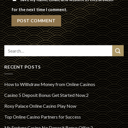
for the next time I comment.
RECENT POSTS
How to Withdraw Money from Online Casinos
Casino 5 Deposit Bonus Get Started Now.2
Roxy Palace Online Casino Play Now
Top Online Casino Partners for Success
Mr Fortune Casino No Deposit Bonus Offer.2