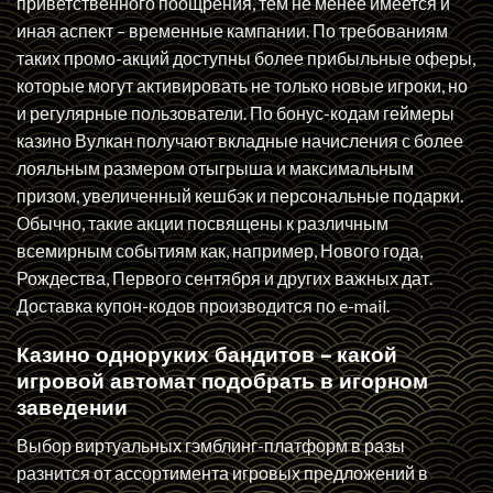
приветственного поощрения, тем не менее имеется и
иная аспект – временные кампании. По требованиям
таких промо-акций доступны более прибыльные оферы,
которые могут активировать не только новые игроки, но
и регулярные пользователи. По бонус-кодам геймеры
казино Вулкан получают вкладные начисления с более
лояльным размером отыгрыша и максимальным
призом, увеличенный кешбэк и персональные подарки.
Обычно, такие акции посвящены к различным
всемирным событиям как, например, Нового года,
Рождества, Первого сентября и других важных дат.
Доставка купон-кодов производится по e-mail.
Казино одноруких бандитов – какой
игровой автомат подобрать в игорном
заведении
Выбор виртуальных гэмблинг-платформ в разы
разнится от ассортимента игровых предложений в