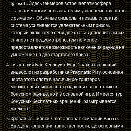
Igrosoft. Здесь геймеров встречает атмосфера
старых и многим пользователям узнаваемых «слотов
с рычагом». Обычные символы и незамысловатая
система усиливаются увлекательным призом,
который включает в себя две фазы. Дополнительных
спинов не предусмотрено, тем не менее
предоставляется возможность включения раунда на
умножение на два стартового приза.
Гигантский Бас Хеллоуин. Еще 1 захватывающий
видеослот из разработчика Pragmatic Play, основная
черта этого слота в наличии ре-триггеров
множителей выигрыша, создающихся не только в
бонусном раунде, но и в основной игре. Имеется тур
бонусных бесплатных вращений, разыгрывается
джекпот.
Кровавые Пиявки. Слот аппарат компании Barcrest.
Введена концепция таинственности, где основными