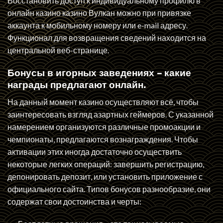
Восстановить доступ к индивидуальному профилю в
онлайн казино казино Вулкан можно при привязке
аккаунта к мобильному номеру или e-mail адресу.
Функционал для возвращения сведений находится на
центральной веб-странице.
Бонусы в игорных заведениях – какие
награды предлагают онлайн.
На данный момент казино осуществляют всё, чтобы
заинтересовать взгляд азартных геймеров. С указанной
намерением организуются различные промоакции и
чемпионаты, предлагаются вознаграждения. Чтобы
активации этих иногда достаточно осуществить
некоторые легких операций: завершить регистрацию,
депонировать депозит, или установить приложение с
официального сайта. Типов бонусов разнообразие, они
содержат свои достоинства и черты: