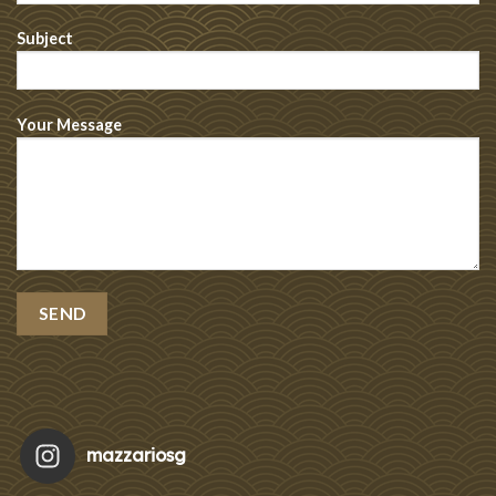
Subject
Your Message
mazzariosg