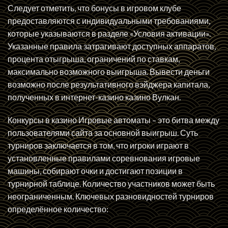
Следует отметить, что бонусы в игровом клубе
предоставляются с индивидуальными требованиями,
которые указываются в разделе «Условия активации».
Указанные правила затрагивают доступных аппаратов,
процента отыгрыша, ограничений по ставкам,
максимально возможного выигрыша. Вывести деньги
возможно после результативного вэйджера капитала,
полученных в интернет-казино казино Вулкан.
Конкурсы в казино Игровые автоматы – это битва между
пользователями сайта за основной выигрыш. Суть
турниров заключается в том, что игроки играют в
установленные правилами соревнования игровые
машины, собирают очки и достигают позиции в
турнирной таблице. Количество участников может быть
неограниченным. Ключевых разновидностей турниров
определённое количество: