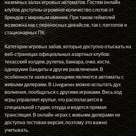
наземных залах игровых автоматов. Гостям онлайн
клубов доступны огромное количество слотов от
брендов с мировым именем. При таком геймплей
возможна как с переносных девайсов, так с лэптопов и
стационарных ПК.
Категории игровых забав, которые доступно отыскать на
веб-страницах официальных азартных клубов:
техасский холдем, рулетка, баккара, очко, кости,
однорукие бандиты и другие развлечения. В
особенности захватывающими являются автоматы с
живыми дилерами. В Livegames можно испытать дух
волнения, пообщаться с другими игроками. Весь ход
игры управляет крупье, что располагается в
специальной студии, откуда и ведется прямая
трансляция. В онлайн-играх с живыми дилерами не
доступна тестовая версия, поэтому это важно
учитывать.