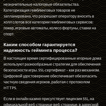
незначительные налоговые обязательства.
Категоризация гемблинговых товаров не
запланирована, что разрешает оператору вносить в
холл слотов все категории гемблинговых сервисов:
покер, игровые автоматы, колесо фортуны, ставки на
спорт.
Каким способом гарантируется
надежность гейминга процесса?
В настоящее время сертифицированные игорные дома
используют разнообразные стратегии для обеспечения
безопасности игры. SSL-сертификат – как раз механизм.
Цифровой удостоверение обеспечивает обезопасить
частную сведения игроков, работая с протоколом
HTTPS.
Если в онлайн казино присутствует лицензия SSL, на
официальной веб-странице веб-странице, в адресной