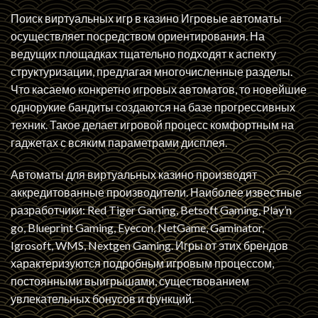
Поиск виртуальных игр в казино Игровые автоматы
осуществляет посредством ориентирования. На
ведущих площадках тщательно подходят к аспекту
структуризации, предлагая многочисленные разделы.
Что касаемо конкретно игровых автоматов, то новейшие
однорукие бандиты создаются на базе прогрессивных
техник. Такое делает игровой процесс комфортным на
гаджетах с всяким параметрами дисплея.
Автоматы для виртуальных казино производят
аккредитованные производители. Наиболее известные
разработчики: Red Tiger Gaming, Betsoft Gaming, Play’n
go, Blueprint Gaming, Eyecon, NetGame, Gaminator,
Igrosoft, WMS, Nextgen Gaming. Игры от этих брендов
характеризуются подробным игровым процессом,
постоянными выигрышами, существованием
увлекательных бонусов и функций.