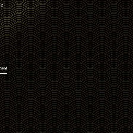
ые
ment