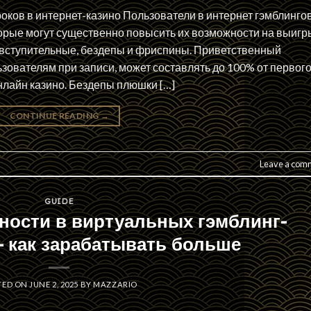
роков в интернет-казино Пользователи в интернет гэмблинго
орые могут существенно повысить их возможности на выигр
вступительные, бездепы и фриспины. Приветственный
ователям при записи, может составлять до 100% от первог
онлайн казино. Бездепы плюшки […]
CONTINUE READING
→
Leave a com
GUIDE
ости в виртуальных гэмблинг-
 как зарабатывать больше
TED ON
JUNE 2, 2025
BY
MAZZARIO