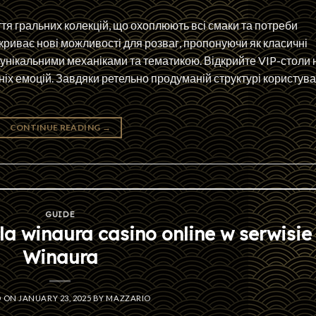
ття гральних колекцій, що охоплюють всі смаки та потреби
дкриває нові можливості для розваг, пропонуючи як класичні
ми унікальними механіками та тематикою. Відкрийте VIP-столи 
абутніх емоцій. Завдяки ретельно продуманій структурі користува
CONTINUE READING
→
GUIDE
la winaura casino online w serwisie
Winaura
D ON
JANUARY 23, 2025
BY
MAZZARIO