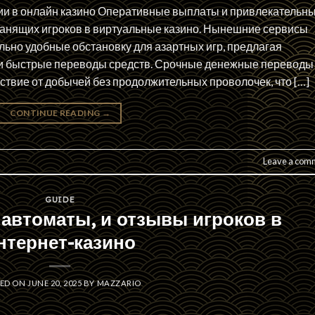
и в онлайн казино Оперативные выплаты и привлекательн
манящих игроков в виртуальные казино. Нынешние сервисы
ьно удобные обстановку для азартных игр, предлагая
и быстрые переводы средств. Срочные денежные переводы
ствие от добычей без продолжительных проволочек, что […]
CONTINUE READING
→
Leave a com
GUIDE
автоматы, и отзывы игроков в
нтернет-казино
TED ON
JUNE 20, 2025
BY
MAZZARIO