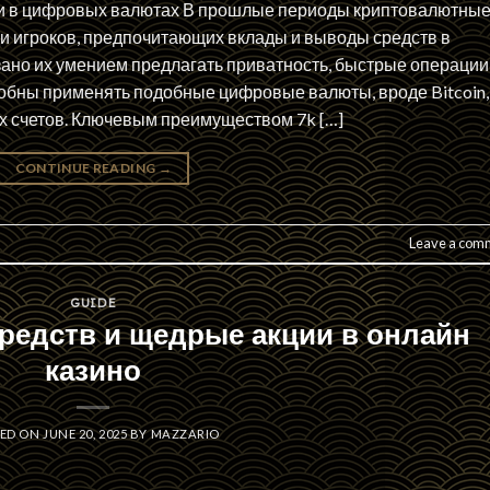
ции в цифровых валютах В прошлые периоды криптовалютны
и игроков, предпочитающих вклады и выводы средств в
зано их умением предлагать приватность, быстрые операции
обны применять подобные цифровые валюты, вроде Bitcoin,
оих счетов. Ключевым преимуществом 7k […]
CONTINUE READING
→
Leave a com
GUIDE
едств и щедрые акции в онлайн
казино
TED ON
JUNE 20, 2025
BY
MAZZARIO