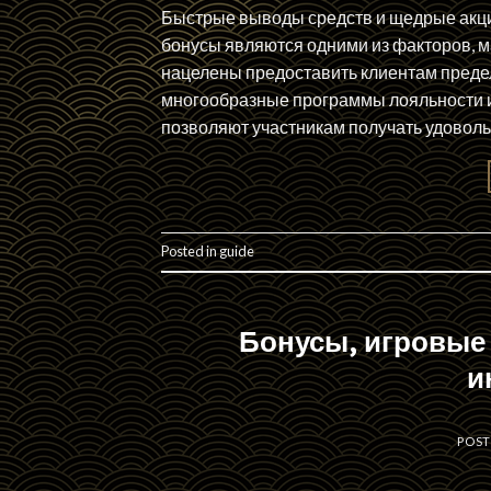
Быстрые выводы средств и щедрые акци
бонусы являются одними из факторов, 
нацелены предоставить клиентам предел
многообразные программы лояльности 
позволяют участникам получать удоволь
Posted in
guide
Бонусы, игровые 
и
POS