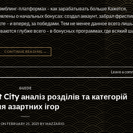
эмблинг-платформах – как зарабатывать больше Кажется,
млены о начальных бонусах: создал аккаунт, забрал фриспи
е – и вперед, за победами. Тем не менее данное всего лишь
ваются глубже всего – в бонусных программах, где всякий ша
CONTINUE READING
→
Leave a com
GUIDE
t City аналіз розділів та категорій
я азартних ігор
D ON
FEBRUARY 21, 2025
BY
MAZZARIO