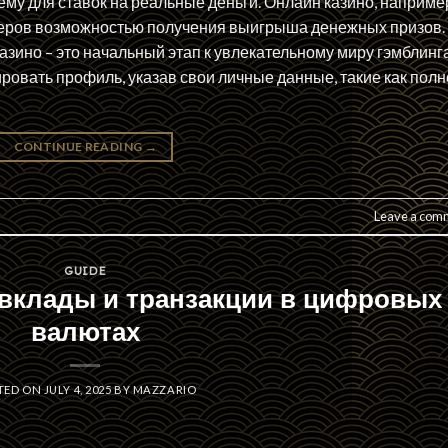
ему для ставок на реальные деньги. Онлайн казино, наприме
меров возможностью получения выигрыша денежных призов.
зино – это начальный этап к увлекательному миру гэмблинга
ровать профиль, указав свои личные данные, такие как пол
CONTINUE READING
→
Leave a com
GUIDE
 вклады и транзакции в цифровых
валютах
TED ON
JULY 4, 2025
BY
MAZZARIO