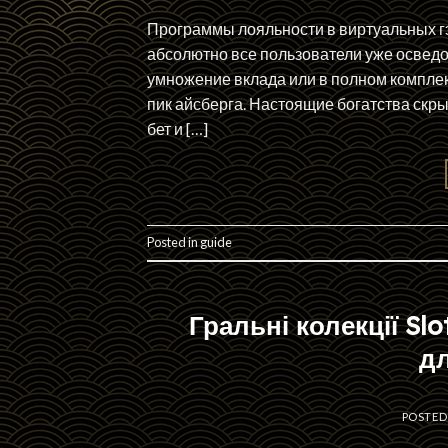
Программы лояльности в виртуальных г
абсолютно все пользователи уже осведо
умножение вклада или в полном комплект
пик айсберга. Настоящие богатства скры
бет и […]
Posted in
guide
Гральні колекції Slo
дл
POSTE