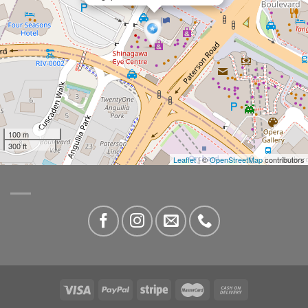
100 m
300 ft
Leaflet
| ©
OpenStreetMap
contributors