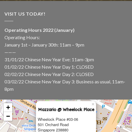
VISIT US TODAY!
Operating Hours 2022 (January)
Operating Hours:
January 1st – January 30th: 11am – 9pm
———
31/01/22 Chinese New Year Eve: 11am-3pm
01/02/22 Chinese New Year Day 1: CLOSED
02/02/22 Chinese New Year Day 2: CLOSED
03/02/22 Chinese New Year Day 3: Business as usual, 11am-
8pm
×
+
Mazzario @ Wheelock Place
−
Wheelock Place #03-06
501 Orchard Road
Singapore 238880