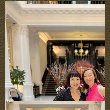
Featu