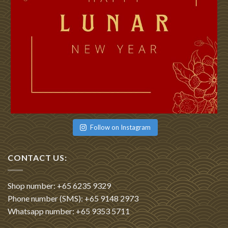
Follow on Instagram
CONTACT US:
Shop number: +65 6235 9329
Phone number (SMS): +65 9148 2973
Whatsapp number: +65 9353 5711