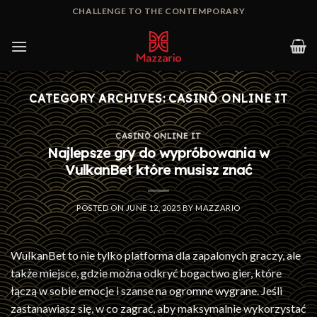
Skip
CHALLENGE TO THE CONTEMPORARY
to
content
CATEGORY ARCHIVES:
CASINÒ ONLINE IT
CASINÒ ONLINE IT
Najlepsze gry do wypróbowania w
VulkanBet które musisz znać
POSTED ON
JUNE 12, 2025
BY
MAZZARIO
WulkanBet to nie tylko platforma dla zapalonych graczy, ale
także miejsce, gdzie można odkryć bogactwo gier, które
łączą w sobie emocje i szanse na ogromne wygrane. Jeśli
zastanawiasz się, w co zagrać, aby maksymalnie wykorzystać