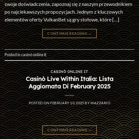
swoje doświadczenia, zapoznaj się z naszym przewodnikiem
po najciekawszych propozycjach. Jednym z kluczowych
elementów oferty VulkanBet są gry stołowe, które […]
CONTINUE READING
→
Posted in
casinò online it
CASINÒ ONLINE IT
Casinò Live Within Italia: Lista
Aggiornata Di February 2025
POSTED ON
FEBRUARY 10, 2025
BY
MAZZARIO
CONTINUE READING
→