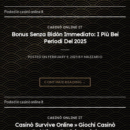
Posted in
casinò online it
CASINÒ ONLINE IT
Bonus Senza Bidón Immediato: I Più Bei
Periodi Del 2025
POSTED ON
FEBRUARY 9, 2025
BY
MAZZARIO
CONTINUE READING
→
Posted in
casinò online it
CASINÒ ONLINE IT
Casinò Survive Online » Giochi Casinò