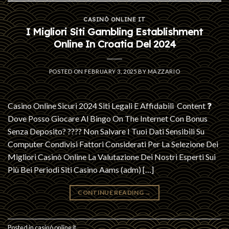
CASINÒ ONLINE IT
I Migliori Siti Gambling Establishment
Online In Croatia Del 2024
POSTED ON
FEBRUARY 3, 2025
BY
MAZZARIO
Casino Online Sicuri 2024 Siti Legali E Affidabili ️ Content ❓
Dove Posso Giocare Al Bingo On The Internet Con Bonus
Senza Deposito? ???? Non Salvare I Tuoi Dati Sensibili Su
Computer Condivisi Fattori Considerati Per La Selezione Dei
Migliori Casinò Online La Valutazione Dei Nostri Esperti Sui
Più Bei Periodi Siti Casino Aams (adm) […]
CONTINUE READING
→
Posted in
casinò online it