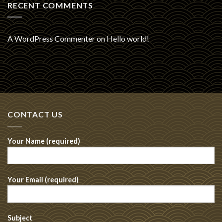
RECENT COMMENTS
A WordPress Commenter
on
Hello world!
CONTACT US
Your Name (required)
Your Email (required)
Subject