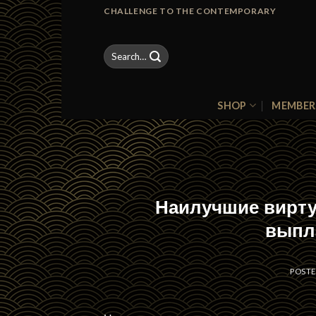
Skip
CHALLENGE TO THE CONTEMPORARY
to
content
Search
for:
SHOP
MEMBER
Наилучшие вирту
выпл
POST