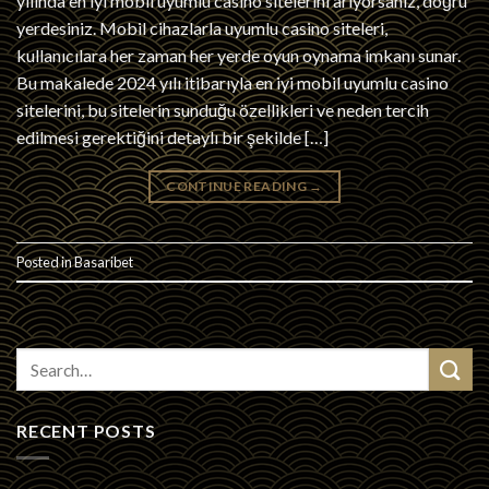
yılında en iyi mobil uyumlu casino sitelerini arıyorsanız, doğru
yerdesiniz. Mobil cihazlarla uyumlu casino siteleri,
kullanıcılara her zaman her yerde oyun oynama imkanı sunar.
Bu makalede 2024 yılı itibarıyla en iyi mobil uyumlu casino
sitelerini, bu sitelerin sunduğu özellikleri ve neden tercih
edilmesi gerektiğini detaylı bir şekilde […]
CONTINUE READING
→
Posted in
Basaribet
RECENT POSTS