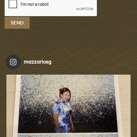
mazzariosg