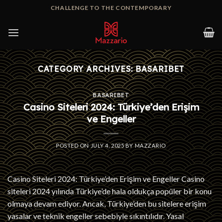
Skip
CHALLENGE TO THE CONTEMPORARY
to
content
CATEGORY ARCHIVES:
BASARIBET
BASARIBET
Casino Siteleri 2024: Türkiye’den Erişim
ve Engeller
POSTED ON
JULY 4, 2025
BY
MAZZARIO
Casino Siteleri 2024: Türkiye’den Erişim ve Engeller Casino
siteleri 2024 yılında Türkiye’de hala oldukça popüler bir konu
olmaya devam ediyor. Ancak, Türkiye’den bu sitelere erişim
yasalar ve teknik engeller sebebiyle sıkıntılıdır. Yasal