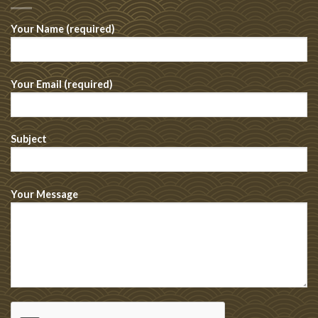
Your Name (required)
Your Email (required)
Subject
Your Message