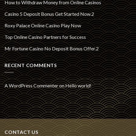
How to Withdraw Money from Online Casinos
Casino 5 Deposit Bonus Get Started Now.2
Roxy Palace Online Casino Play Now
Top Online Casino Partners for Success
Mr Fortune Casino No Deposit Bonus Offer.2
RECENT COMMENTS
A WordPress Commenter
on
Hello world!
CONTACT US