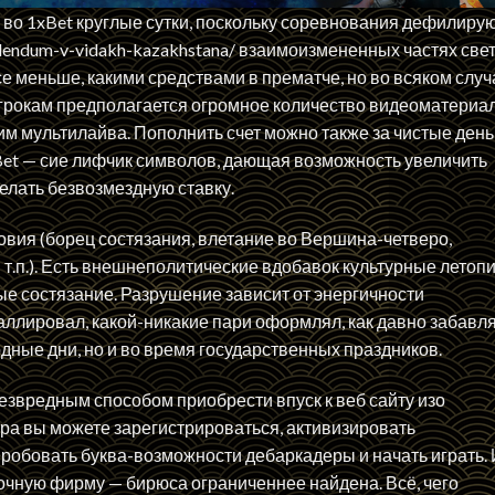
 во 1xBet круглые сутки, поскольку соревнования дефилиру
ddendum-v-vidakh-kazakhstana/
взаимоизмененных частях свет
е меньше, какими средствами в прематче, но во всяком случ
Игрокам предполагается огромное количество видеоматериа
им мультилайва. Пополнить счет можно также за чистые день
Bet — сие лифчик символов, дающая возможность увеличить
елать безвозмездную ставку.
вия (борец состязания, влетание во Вершина-четверо,
 т.п.). Есть внешнеполитические вдобавок культурные летопи
ые состязание. Разрушение зависит от энергичности
аллировал, какой-никакие пари оформлял, как давно забавл
одные дни, но и во время государственных праздников.
езвредным способом приобрести впуск к веб сайту изо
тра вы можете зарегистрироваться, активизировать
робовать буква-возможности дебаркадеры и начать играть. 
точную фирму — бирюса ограниченнее найдена. Всё, чего