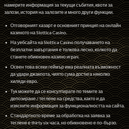
намерите информация за текущи събития, квоти за
залози, история на залозите и много други функции.
Отговорният хазарт е основният принцип на онлайн
казиното на Slottica Casino.
На уебсайта на Slottica Casino получаването на
безплатни завъртания е толкова лесно, колкото да
станете обикновен казино играч.
Освен това всеки геймър има реалната възможност
да удари джакпота, чиято сума достига няколко
хиляди евро.
Тук можете да се консултирате по темите за
депозиране / теглене на средства, както и да
изясните информация за функционалността на сайта.
Стандартното време за обработка на заявка за
теглене е thirty six часа, но обикновено е по-бързо.