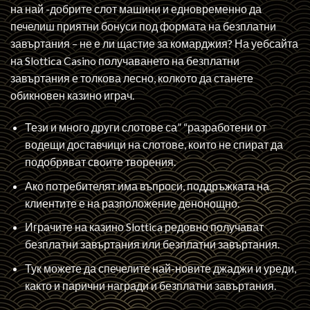
на най -добрите слот машини и едновременно да
печелиш приятни бонуси под формата на безплатни
завъртания – не е ли щастие за комарджия? На уебсайта
на Slottica Casino получаването на безплатни
завъртания е толкова лесно, колкото да станете
обикновен казино играч.
Тези и много други слотове са” “разработени от
водещи доставчици на слотове, които не спират да
подобряват своите творения.
Ако потребителят има въпроси, поддръжката на
клиентите е на разположение денонощно.
Играчите на казино Slottica редовно получават
безплатни завъртания или безплатни завъртания.
Тук можете да спечелите най-новите джаджи и уреди,
както и парични награди и безплатни завъртания.