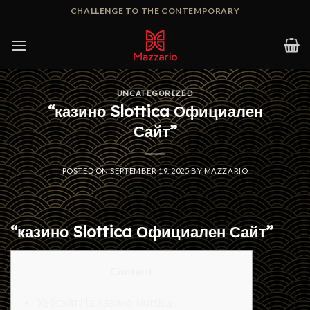
Skip
CHALLENGE TO THE CONTEMPORARY
to
content
UNCATEGORIZED
“казино Slottica Официален
Сайт”
POSTED ON
SEPTEMBER 19, 2025
BY
MAZZARIO
“казино Slottica Официален Сайт”
Content
Уебсайт На Казино Slottica