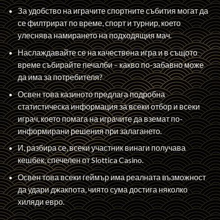
За удобство на играчите спортните събития могат да
се филтрират по време, спорт и турнир, което
улеснява намирането на подходящия мач.
Наслаждавайте се на качествена игра и в същото
време събирайте печалби – какво по-забавно може
да има за потребителя?
Освен това казиното предлага подробна
статистическа информация за всеки отбор и всеки
играч, което помага на играчите да вземат по-
информирани решения при залагането.
И, разбира се, всеки участник винаги получава
кешбек, спечелен от Slottica Casino.
Освен това всеки геймър има реалната възможност
да удари джакпота, чиято сума достига няколко
хиляди евро.