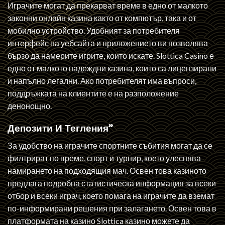
Играчите могат да прекарват време в едно от малкото
законни онлайн казина както от компютър, така и от
мобилно устройство. Удобният за потребителя
интерфейс на уебсайта и приложението ви позволява
бързо да намерите игрите, които искате. Slottica Casino е
едно от малкото надеждни казина, които са лицензирани
и напълно легални. Ако потребителят има въпроси,
поддръжката на клиентите е на разположение
денонощно.
Депозити И Тегления”
За удобство на играчите спортните събития могат да се
филтрират по време, спорт и турнир, което улеснява
намирането на подходящия мач. Освен това казиното
предлага подробна статистическа информация за всеки
отбор и всеки играч, което помага на играчите да вземат
по-информирани решения при залагането. Освен това в
платформата на казино Slottica казино можете да