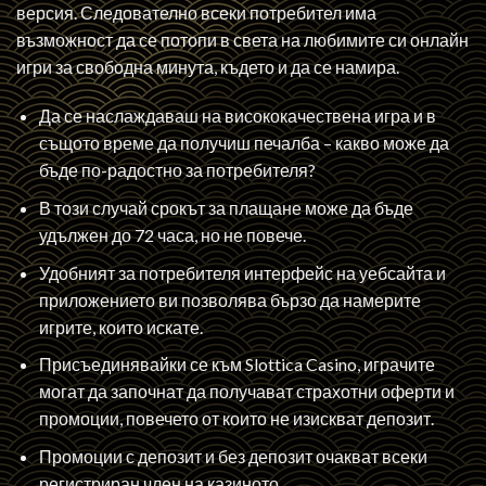
версия. Следователно всеки потребител има
възможност да се потопи в света на любимите си онлайн
игри за свободна минута, където и да се намира.
Да се наслаждаваш на висококачествена игра и в
същото време да получиш печалба – какво може да
бъде по-радостно за потребителя?
В този случай срокът за плащане може да бъде
удължен до 72 часа, но не повече.
Удобният за потребителя интерфейс на уебсайта и
приложението ви позволява бързо да намерите
игрите, които искате.
Присъединявайки се към Slottica Casino, играчите
могат да започнат да получават страхотни оферти и
промоции, повечето от които не изискват депозит.
Промоции с депозит и без депозит очакват всеки
регистриран член на казиното.