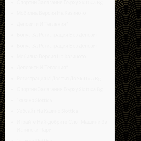
Спортни Залагания Върху Slottica Bg
Мобилна Версия На Казиното
Депозити И Тегления”
Бонус За Регистрация Без Депозит
Бонус За Регистрация Без Депозит
Мобилна Версия На Казиното
Депозити И Тегления”
Регистрация И Достъп До Slottica Bg
Спортни Залагания Върху Slottica Bg
“казино Slottica
Уебсайт На Казино Slottica
Играйте Най-добрите Слот Машини За
Истински Пари
“казино Slottica