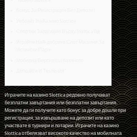
Бонус За Регистрация Без Депозит
Уебсайт На Казино Slottica
Спортни Залагания Върху Slottica Bg
Играйте Най-добрите Слот Машини За
Истински Пари
Мобилна Версия На Казиното
Депозити И Тегления”
Играчите на казино Slottica редовно получават
безплатни завъртания или безплатни завъртания.
Можете да ги получите като бонус за добре дошли при
регистрация, за извършване на депозит или като
участвате в турнири и лотарии. Играчите на казино
Slottica отбелязват високото качество на мобилната