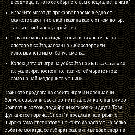
в седмицата, като се обърнете към специалист в чата.”
Играчите могат да прекарват време в едно от
малкото законни онлайн казина както от компютър,
така и от мобилно устройство.
“Точките могат да бъдат спечелени чрез игра на
слотове в сайта, залози на киберспорт или
използването им от бонус сметка.
Колекцията от игри на уебсайта на Slottica Casino се
актуализира постоянно, така че геймърите играят
само на най-модерните машини.
Казиното предлага на своите играчи и специални
бонуси, свързани със спортните залози, като например
безплатни залози, подобрени котировки и други. Тази
функция се нарича „Спорт“ и предлага на играчите
широка гама от спортове, на които да залагат. За всяко
събитие могат да се избират различни видове спортни