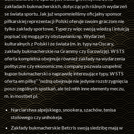
zakładach bukmacherskich, dotyczących różnych wydarzeń
se świata sportu. Jak już wspomnieliśmy oficjalny sponsor
piłkarskiej reprezentacji Polski oferuje swoim graczom nie
tylko zakłady sportowe. Typerzy więc swoją wiedzą i intuicją
popisać się mogą przy obstawianiu np. Wydarzeń
kulturalnych z Polski i ze świata (m. in. typy na Oscary,
zakłady bukmacherskie na Grammy czy Eurowizję). W STS
oferta kompletna obejmuje również zakłady na wydarzenia
polityczne czy ekonomiczne, company pozwala uzupełnić
kupon bukmacherski o naprawdę interesujące typy. W STS
oferta em piłkę” “nożną obejmuje nie jedynie rozstrzygnięcia
poszczególnych spotkań, ale też mhh inne elementy meczu,
m. in
mostbet pl
.
Narciarstwa alpejskiego, snookera, szachów, tenisa
stołowego czy unihokeja.
Zakłady bukmacherskie Betcris swoją siedzibę mają w