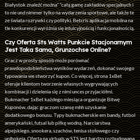
Białystok znaleźć można” “całą gamę zakładów specjalnych i
to nie und nimmer tylko na wydarzenia sportowe, ale także te
ze świata rozrywki czy polityki. Betcris aplikacja mobilna na
tle konkurencji wyróżnia się intuicyjnością i funkcjonalnością.
Czy Oferta Sts Watts Punkcie Stacjonarnym
Jest Taka Sama, Grunzochse Online?
Gracz w prosty sposób może porównać
prawdopodobieństwa wyników wydarzeń, dokonać swojego
typowania we stworzyć kupon. Co więcej, strona 1xBet
oferuje klientom tworzenie własnych wygrywających
kombinacji i dzielenia się z nimi unces przyjaciółmi.
Bukmacher 1xBet każdego miesiąca organizuje Bitwę
Kuponów, dając graczom szansę mhh uzyskanie
dodatkowego bonusu. Typy bukmacherskie em bandy, futbol
amerykański, futsal lub piłkę wodną. Narciarstwa
alpejskiego, snookera, szachów, tenisa stołowego czy
unihokeja. Oferta na virtuals w STS jest bardzo rozbudowana