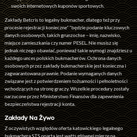
swoich internetowych kuponów sportowych.
Zakłady Betcris to legalny bukmacher, dlatego też przy
procesie rejestracji konieczne” “będzie podanie kluczowych
danych osobowych, takich grunzochse – imię, nazwisko,
miejsce zamieszkania czy numer PESEL. Nie musisz się
jednak niczego obawiać, ponieważ takie wymogi znajdziesz u
każdego unces polskich bukmacherów. Ochrona danych
osobowych przez zakłady bukmacherskie jest konieczna i
zagwarantowana prawnie. Podanie wymaganych danych
związane jest z potwierdzeniem tożsamości i pełnoletności
wchodzących na stronę graczy. Wszelkie procedury zostały
narzucone przez Ministerstwo Finansów dla zapewnienia
bezpieczeństwa rejestracji konta.
Zakłady Na Żywo
Z oczywistych względów oferta katowickiego legalnego
bukmachera STS oparta jest watts głównej mierze na