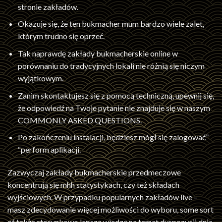
stronie zakładów.
Okazuje się, że ten bukmacher mum bardzo wiele zalet,
którym trudno się oprzeć.
Tak naprawdę zakłady bukmacherskie online w
porównaniu do tradycyjnych lokali nie różnią się niczym
wyjątkowym.
Zanim skontaktujesz się z pomocą techniczną, upewnij się,
że odpowiedź na Twoje pytanie nie znajduje się w naszym
COMMONLY ASKED QUESTIONS.
Po zakończeniu instalacji, będziesz mógł się zalogować”
“perform aplikacji.
Zazwyczaj zakłady bukmacherskie przedmeczowe
koncentrują się mhh statystykach, czy też składach
wyjściowych. W przypadku popularnych zakładów live –
masz zdecydowanie więcej możliwości do wyboru, some sort
of także stosunkowo lepszą wiedzę na temat dyspozycji dnia,