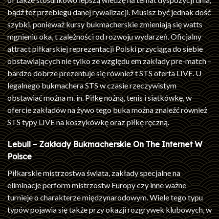
bądź też przebiegu danej rywalizacji. Musisz być jednak dość
szybki, ponieważ kursy bukmacherskie zmieniają się watts
mgnieniu oka, t zależności od rozwoju wydarzeń. Oficjalny
attract piłkarskiej reprezentacji Polski przyciąga do siebie
obstawiających nie tylko ze względu em zakłady pre-match –
bardzo dobrze prezentuje się również t STS oferta LIVE. U
legalnego bukmachera STS w czasie rzeczywistym
obstawiać można m. in. Piłkę nożną, tenis i siatkówkę, w
ofercie zakładów na żywo tego buka można znaleźć również
STS typy LIVE na koszykówkę oraz piłkę ręczną.
Lebull – Zakłady Bukmacherskie On The Internet W
Polsce
Piłkarskie mistrzostwa świata, zakłady specjalne na
eliminacje perform mistrzostw Europy czy inne ważne
turnieje o charakterze międzynarodowym. Wiele tego typu
typów pojawia się także przy okazji rozgrywek klubowych, w