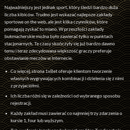
Najważniejszy jest jednak sport, który śledzi bardzo duża
liczba kibiców. Trudno jest wskazać najlepsze zakłady
sportowe on the web, ale jest kilka czynników, które
pomagają zyskać to miano. W przeszłości zakłady
bukmacherskie można było zawierać tylko w punktach
stacjonarnych. Te czasy skończyły się już bardzo dawno
temu i teraz zdecydowana większość graczy preferuje
obstawianie meczów w Internecie.
Co więcej, strona 1xBet oferuje klientom tworzenie
własnych wygrywających kombinacji i dzielenia się z nimi
z przyjaciółmi.
Ich liczba różni się w zależności od wybranego sposobu
rejestracji.
Każdy zakład musi zawierać co najmniej trzy zdarzenia o
kursie 1, four lub wyższym.