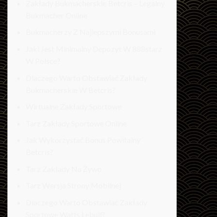
Zakłady Bukmacherskie Betcris – Legalny
Bukmacher Online
Bukmacherzy Z Najlepszymi Bonusami
Jaki Jest Minimalny Depozyt W 888starz
W Polsce?
Dlaczego Warto Obstawiać Zakłady
Bukmacherskie W Betcris?
Wirtualne Zakłady Sportowe
Tarz Zakłady Sportowe Online
Jak Wykorzystać Bonus Powitalny
Betcris?
Tarz Zakłady Na Żywo
Tarz Wersja Strony Mobilnej
Dlaczego Warto Obstawiać Zakłady
Sportowe Watts Lebull?