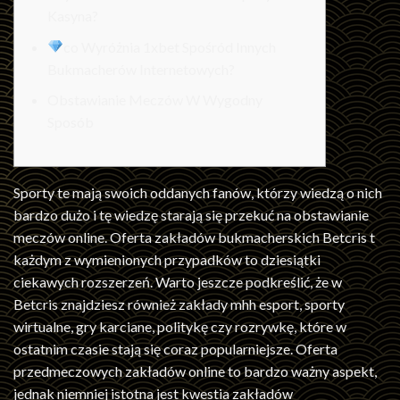
Kasyna?
co Wyróżnia 1xbet Spośród Innych
Bukmacherów Internetowych?
Obstawianie Meczów W Wygodny
Sposób
Sporty te mają swoich oddanych fanów, którzy wiedzą o nich
bardzo dużo i tę wiedzę starają się przekuć na obstawianie
meczów online. Oferta zakładów bukmacherskich Betcris t
każdym z wymienionych przypadków to dziesiątki
ciekawych rozszerzeń. Warto jeszcze podkreślić, że w
Betcris znajdziesz również zakłady mhh esport, sporty
wirtualne, gry karciane, politykę czy rozrywkę, które w
ostatnim czasie stają się coraz popularniejsze. Oferta
przedmeczowych zakładów online to bardzo ważny aspekt,
jednak niemniej istotna jest kwestia zakładów