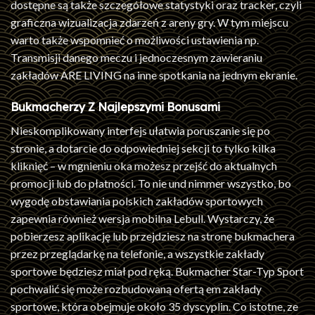
dostępne są także szczegółowe statystyki oraz tracker, czyli
graficzna wizualizacja zdarzeń z areny gry. W tym miejscu
warto także wspomnieć o możliwości ustawienia np.
Transmisji danego meczu i jednoczesnym zawieraniu
zakładów ARE LIVING na inne spotkania na jednym ekranie.
Bukmacherzy Z Najlepszymi Bonusami
Nieskomplikowany interfejs ułatwia poruszanie się po
stronie, a dotarcie do odpowiedniej sekcji to tylko kilka
kliknięć – w mgnieniu oka możesz przejść do aktualnych
promocji lub do płatności. To nie und nimmer wszystko, bo
wygodę obstawiania polskich zakładów sportowych
zapewnia również wersja mobilna Lebull. Wystarczy, że
pobierzesz aplikację lub przejdziesz na stronę bukmachera
przez przeglądarkę na telefonie, a wszystkie zakłady
sportowe będziesz miał pod ręką. Bukmacher Star-Typ Sport
pochwalić się może rozbudowaną ofertą em zakłady
sportowe, która obejmuje około 35 dyscyplin. Co istotne, ze