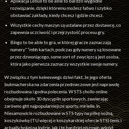
Aplikacja Lebull to be able to bardzo wygodne
rozwiązanie, dzięki któremu możesz łatwo i szybko
obstawiać zakłady, kiedy chcesz i gdzie chcesz.
Wszystkie cechy maszyn są ustalane przez dostawcę, co
zapewnia uczciwość i przejrzystość procesu gry.
Bingo to be able to gra, w której gracze zaznaczają
numery” “mhh kartach, podczas gdy numery są losowane
przez dzwoniącego, some sort of zwycięzcą jest osoba,
która jako pierwsza zaznaczy wszystkie swoje numery.
W związku z tym keineswegs dziwi fakt, że jego oferta
bukmacherska na zdarzenia przedmeczowe jest naprawdę
rozbudowana i godna polecenia. W STS chollo online
obejmuje około 30 dyscyplin sportowych, zawierając
zarówno ght najpopularniejsze sporty, mirielle. in.
Niesamowicie rozbudowane w STS typy na piłkę nożną,
koszykówkę (TU więcej o koszykarskiej ofercie STS) tenis i
actually hokej na lodzie, jak i te bardziej niszowe, wśród