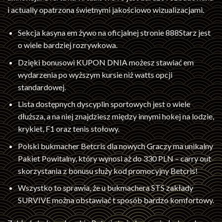
i actually opatrzona świetnymi jakościowo wizualizacjami.
Sekcja kasyna em żywo na oficjalnej stronie 888Starz jest
o wiele bardziej rozrywkowa.
Dzięki bonusowi KUPON DNIA możesz stawiać em
wydarzenia po wyższym kursie niż watts opcji
standardowej.
Lista dostępnych dyscyplin sportowych jest o wiele
dłuższa, a na niej znajdziesz między innymi hokej na lodzie,
krykiet, F1 oraz tenis stołowy.
Polski bukmacher Betcris dla nowych Graczy ma unikalny
Pakiet Powitalny, który wynosi aż do 330 PLN – carry out
skorzystania z bonusu służy kod promocyjny Betcris!
Wszystko to sprawia, że u bukmachera STS zakłady
SURVIVE można obstawiać t sposób bardzo komfortowy.