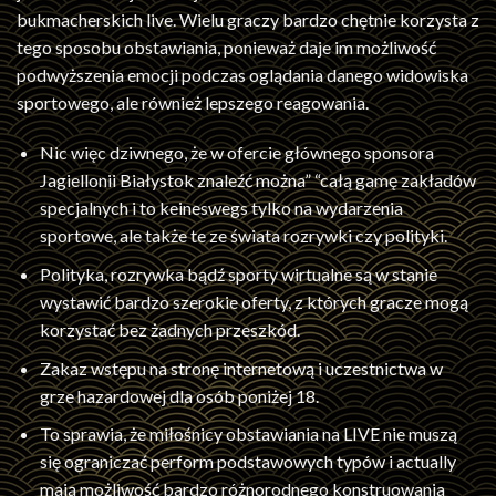
bukmacherskich live. Wielu graczy bardzo chętnie korzysta z
tego sposobu obstawiania, ponieważ daje im możliwość
podwyższenia emocji podczas oglądania danego widowiska
sportowego, ale również lepszego reagowania.
Nic więc dziwnego, że w ofercie głównego sponsora
Jagiellonii Białystok znaleźć można” “całą gamę zakładów
specjalnych i to keineswegs tylko na wydarzenia
sportowe, ale także te ze świata rozrywki czy polityki.
Polityka, rozrywka bądź sporty wirtualne są w stanie
wystawić bardzo szerokie oferty, z których gracze mogą
korzystać bez żadnych przeszkód.
Zakaz wstępu na stronę internetową i uczestnictwa w
grze hazardowej dla osób poniżej 18.
To sprawia, że miłośnicy obstawiania na LIVE nie muszą
się ograniczać perform podstawowych typów i actually
mają możliwość bardzo różnorodnego konstruowania