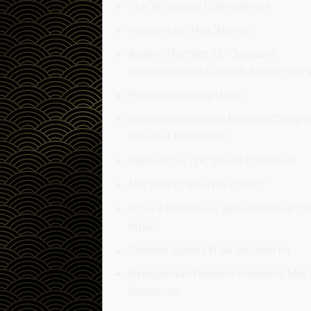
Fs и Установку Приложения
Mostbet Kz: Что Это что?
Казино Мостбет Кз – Зеркало
официальным Сайта В Казахстане 
Рекомендуемые Игры
экспериентальные Вывода Средств
Mostbet Казахстан
Какие Игры доступной В Казино?
Мостбет Ставки На Спорт”
Игры в Наличные Деньги только Cra
игры
Онлайн-казино И Бк Мостбет Кз
Функционал Личного Кабинета Мос
Казахстан