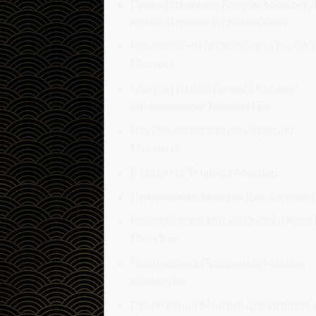
Приветственные Бонусы Mostbet 
новый Игроков Из Казахстана
Регистрация На Официальном Сай
Mostbet
Mostbet Вход а Личный Кабинет
официальным Казино И Бк
Что Представляет сам Зеркало
Mostbet?
Ставки На Теннис а Mostbet
Приложение Mostbet Для Андроид
Разнообразие Игр же Онлайн Кази
Most Bet
Партнерская Программа Mostbet
Kazakhstan
Приложения Mostbet Для Игроков 