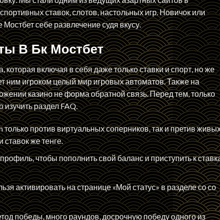
спортивных ставок, слотов, настольных игр. Новичок или
 Мостбет себе развлечение судя вкусу.
ты В Бк Мостбет
 которая включая в себя даже только ставки и спорт, но же
ет ним игроком целый мир игровых автоматов. Также на
жении казино не форма обратной связь. Перед тем, только
 изучить раздел FAQ.
 только против виртуальных соперников, так и претив живы
 ставок же тенге.
 профиль, чтобы пополнить свой баланс и приступить к ставк
льзя активировать на странице «Мой статус» в разделе со со
етод победы, много раундов, досрочную победу одного из