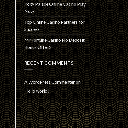
Roxy Palace Online Casino Play
Now
Top Online Casino Partners for
Success
Mr Fortune Casino No Deposit
Bonus Offer.2
RECENT COMMENTS
A WordPress Commenter
on
Hello world!