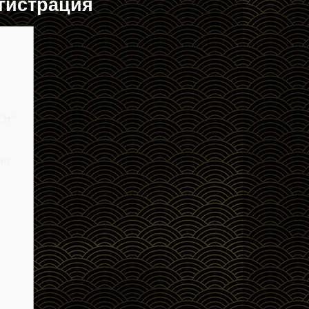
егистрация
От”
но