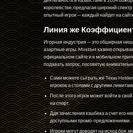
королевстве, предлагая широкий спектр 
опытный игрок — каждый найдет на сайте
Линия же Коэффициен
Игорная индустрия — это обширная ниша,
азартные игры. Mostbet казино открыва
официальном сайте и в мобильном прило
подавать запрос, посоветую внимательно
Сами можете сыграть же Texas Holdem
игроков а столами с другими лимитами
После этого игрок может войти в свой
на спорт.
Ддя зачисления кэшбека а счет его не
доступными промо-предложениями.
Игроки могут доводят на исход боя, м