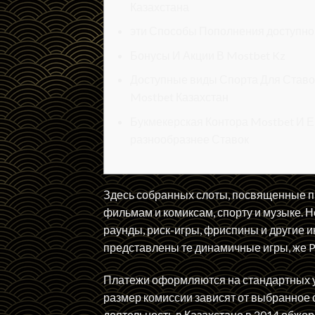
Казахстана
эти Способы Пополнения доступно
Бонусы И Акции В Mostbet Kz
Доступные виды Спорта Для Ставо
Mostbet Казахстан
Букмекерская Контора Mostbet И Е
разнообразнее Ставок
Здесь собранных слоты, посвященные п
фильмам и комиксам, спорту и музыке. 
раунды, риск-игры, фриспины и другие 
представлены те динамичные игры, же Pilot
Платежи оформляются на стандартных у
размер комиссии зависят от выбранное
деятельность в Казахстане в 2014 обжор