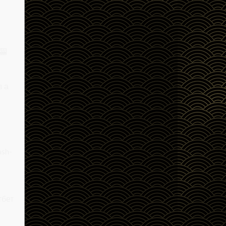
🎰
 а
sh-
тбет