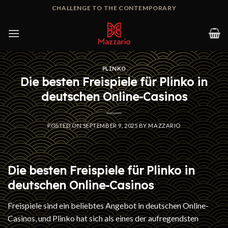
Skip
CHALLENGE TO THE CONTEMPORARY
to
content
PLINKO
Die besten Freispiele für Plinko in
deutschen Online-Casinos
POSTED ON
SEPTEMBER 9, 2025
BY
MAZZARIO
Die besten Freispiele für Plinko in
deutschen Online-Casinos
Freispiele sind ein beliebtes Angebot in deutschen Online-
Casinos, und Plinko hat sich als eines der aufregendsten