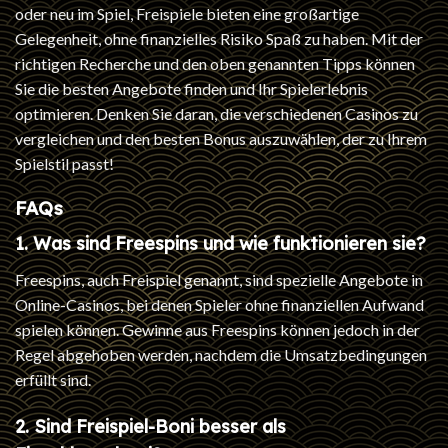
oder neu im Spiel, Freispiele bieten eine großartige
Gelegenheit, ohne finanzielles Risiko Spaß zu haben. Mit der
richtigen Recherche und den oben genannten Tipps können
Sie die besten Angebote finden und Ihr Spielerlebnis
optimieren. Denken Sie daran, die verschiedenen Casinos zu
vergleichen und den besten Bonus auszuwählen, der zu Ihrem
Spielstil passt!
FAQs
1. Was sind Freespins und wie funktionieren sie?
Freespins, auch Freispiel genannt, sind spezielle Angebote in
Online-Casinos, bei denen Spieler ohne finanziellen Aufwand
spielen können. Gewinne aus Freespins können jedoch in der
Regel abgehoben werden, nachdem die Umsatzbedingungen
erfüllt sind.
2. Sind Freispiel-Boni besser als