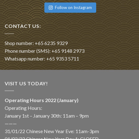
Follow on Instagram
CONTACT US:
Shop number: +65 6235 9329
Phone number (SMS): +65 9148 2973
Whatsapp number: +65 9353 5711
VISIT US TODAY!
Operating Hours 2022 (January)
Operating Hours:
January 1st – January 30th: 11am – 9pm
———
31/01/22 Chinese New Year Eve: 11am-3pm
01/02/22 Chinese New Year Day 1: CLOSED