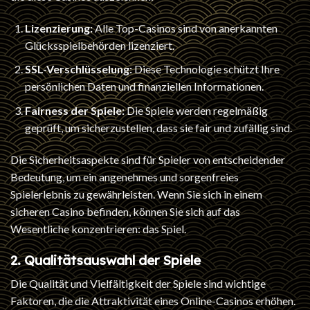
Lizenzierung:
Alle Top-Casinos sind von anerkannten
Glücksspielbehörden lizenziert.
SSL-Verschlüsselung:
Diese Technologie schützt Ihre
persönlichen Daten und finanziellen Informationen.
Fairness der Spiele:
Die Spiele werden regelmäßig
geprüft, um sicherzustellen, dass sie fair und zufällig sind.
Die Sicherheitsaspekte sind für Spieler von entscheidender
Bedeutung, um ein angenehmes und sorgenfreies
Spielerlebnis zu gewährleisten. Wenn Sie sich in einem
sicheren Casino befinden, können Sie sich auf das
Wesentliche konzentrieren: das Spiel.
2. Qualitätsauswahl der Spiele
Die Qualität und Vielfältigkeit der Spiele sind wichtige
Faktoren, die die Attraktivität eines Online-Casinos erhöhen.