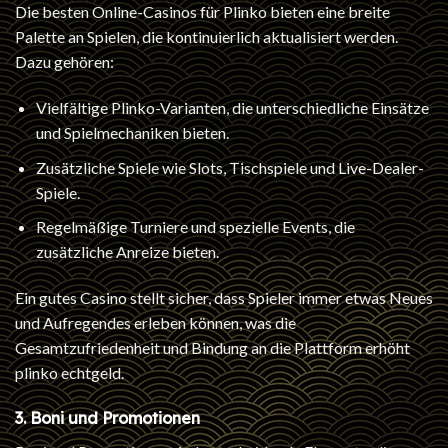
Die besten Online-Casinos für Plinko bieten eine breite
Palette an Spielen, die kontinuierlich aktualisiert werden.
Dazu gehören:
Vielfältige Plinko-Varianten, die unterschiedliche Einsätze
und Spielmechaniken bieten.
Zusätzliche Spiele wie Slots, Tischspiele und Live-Dealer-
Spiele.
Regelmäßige Turniere und spezielle Events, die
zusätzliche Anreize bieten.
Ein gutes Casino stellt sicher, dass Spieler immer etwas Neues
und Aufregendes erleben können, was die
Gesamtzufriedenheit und Bindung an die Plattform erhöht
plinko echtgeld
.
3. Boni und Promotionen