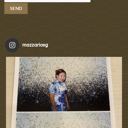
mazzariosg