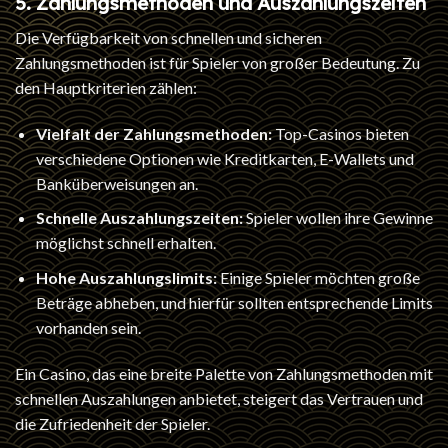
5. Zahlungsmethoden und Auszahlungszeiten
Die Verfügbarkeit von schnellen und sicheren
Zahlungsmethoden ist für Spieler von großer Bedeutung. Zu
den Hauptkriterien zählen:
Vielfalt der Zahlungsmethoden:
Top-Casinos bieten
verschiedene Optionen wie Kreditkarten, E-Wallets und
Banküberweisungen an.
Schnelle Auszahlungszeiten:
Spieler wollen ihre Gewinne
möglichst schnell erhalten.
Hohe Auszahlungslimits:
Einige Spieler möchten große
Beträge abheben, und hierfür sollten entsprechende Limits
vorhanden sein.
Ein Casino, das eine breite Palette von Zahlungsmethoden mit
schnellen Auszahlungen anbietet, steigert das Vertrauen und
die Zufriedenheit der Spieler.