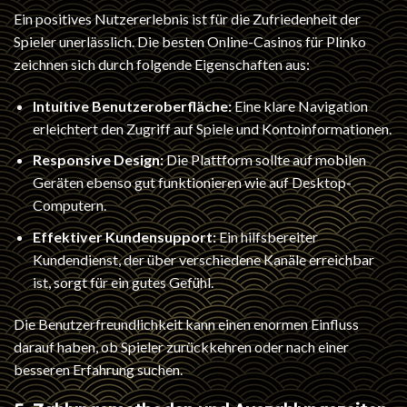
Ein positives Nutzererlebnis ist für die Zufriedenheit der
Spieler unerlässlich. Die besten Online-Casinos für Plinko
zeichnen sich durch folgende Eigenschaften aus:
Intuitive Benutzeroberfläche:
Eine klare Navigation
erleichtert den Zugriff auf Spiele und Kontoinformationen.
Responsive Design:
Die Plattform sollte auf mobilen
Geräten ebenso gut funktionieren wie auf Desktop-
Computern.
Effektiver Kundensupport:
Ein hilfsbereiter
Kundendienst, der über verschiedene Kanäle erreichbar
ist, sorgt für ein gutes Gefühl.
Die Benutzerfreundlichkeit kann einen enormen Einfluss
darauf haben, ob Spieler zurückkehren oder nach einer
besseren Erfahrung suchen.