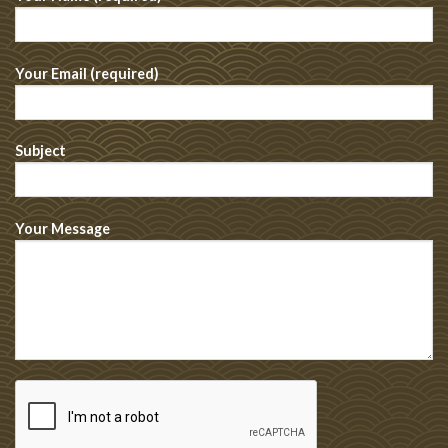
Your Email (required)
Subject
Your Message