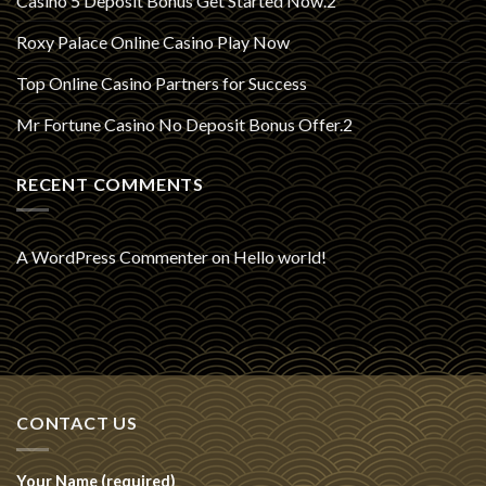
Casino 5 Deposit Bonus Get Started Now.2
Roxy Palace Online Casino Play Now
Top Online Casino Partners for Success
Mr Fortune Casino No Deposit Bonus Offer.2
RECENT COMMENTS
A WordPress Commenter
on
Hello world!
CONTACT US
Your Name (required)