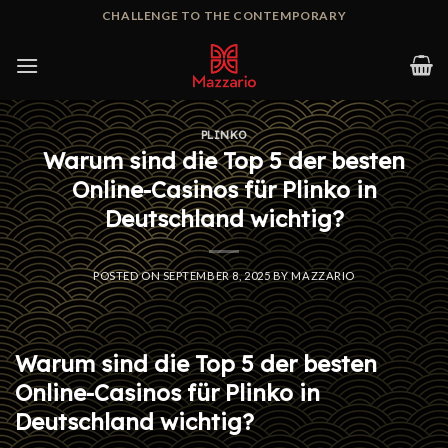
Skip
CHALLENGE TO THE CONTEMPORARY
to
content
PLINKO
Warum sind die Top 5 der besten
Online-Casinos für Plinko in
Deutschland wichtig?
POSTED ON
SEPTEMBER 8, 2025
BY
MAZZARIO
Warum sind die Top 5 der besten
Online-Casinos für Plinko in
Deutschland wichtig?