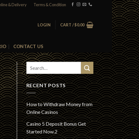
nline & Delivery
Terms & Condition
LOGIN
CART /
$
0.00
RIO
CONTACT US
RECENT POSTS
How to Withdraw Money from
Online Casinos
Casino 5 Deposit Bonus Get
Started Now.2