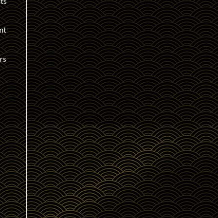
its
nt
rs