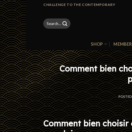
Skip
CHALLENGE TO THE CONTEMPORARY
to
content
Search
for:
SHOP
MEMBER
Comment bien chois
p
POSTE
Comment bien choisir e