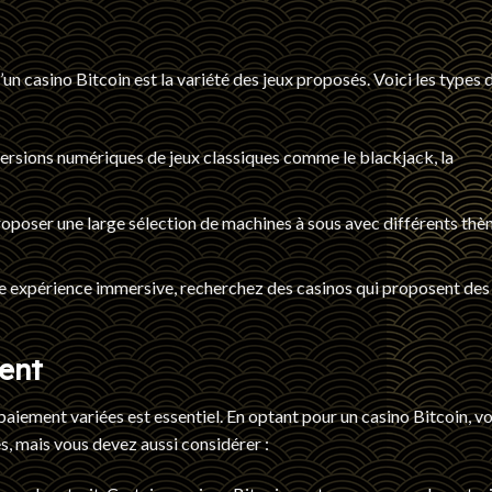
un casino Bitcoin est la variété des jeux proposés. Voici les types 
 versions numériques de jeux classiques comme le blackjack, la
oposer une large sélection de machines à sous avec différents th
 expérience immersive, recherchez des casinos qui proposent des
ent
paiement variées est essentiel. En optant pour un casino Bitcoin, v
s, mais vous devez aussi considérer :