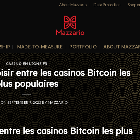
About Mazzario
Data Protection
Shop o
SHIP
MADE-TO-MEASURE
PORTFOLIO
ABOUT MAZZA
CASINO EN LIGNE FR
ir entre les casinos Bitcoin les
lus populaires
D ON
SEPTEMBER 7, 2025
BY
MAZZARIO
ntre les casinos Bitcoin les plus