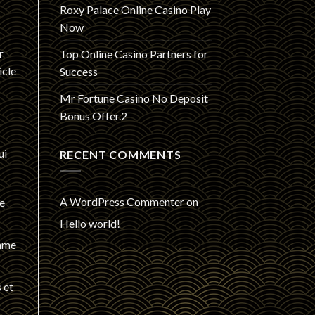
Roxy Palace Online Casino Play
Now
r
Top Online Casino Partners for
icle
Success
Mr Fortune Casino No Deposit
Bonus Offer.2
ui
RECENT COMMENTS
A WordPress Commenter
on
ce
Hello world!
omme
 et