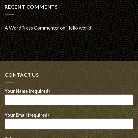
RECENT COMMENTS
A WordPress Commenter
on
Hello world!
CONTACT US
Your Name (required)
Your Email (required)