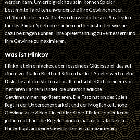
werden kann. Um erfolgreich zu sein, können Spieler
bestimmte Taktiken anwenden, die ihre Gewinnchancen
erhöhen. In diesem Artikel werden wir die besten Strategien
für das Plinko-Spiel untersuchen und herausfinden, wie sie
dazu beitragen können, Ihre Spielerfahrung zu verbessern und
Ihre Gewinne zu maximieren.
Was ist Plinko?
Plinko ist ein einfaches, aber fesselndes Glücksspiel, das auf
einem vertikalen Brett mit Stiften basiert. Spieler werfen eine
Disk, die auf den Stiften abprallt und schließlich in einem von
mehreren Fächern landet, die unterschiedliche
Gewinnsummen repräsentieren. Die Faszination des Spiels
liegt in der Unberechenbarkeit und der Möglichkeit, hohe
Gewinne zu erzielen. Ein erfolgreicher Plinko-Spieler kennt
jedoch nicht nur die Regeln, sondern hat auch Taktiken im
Hinterkopf, um seine Gewinnchancen zu maximieren.