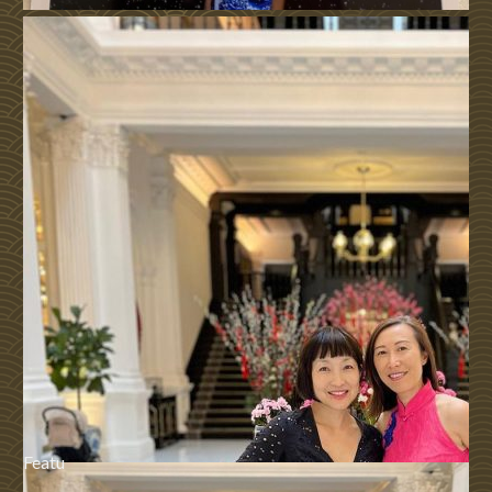
Featu