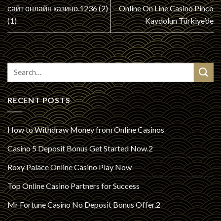
сайт онлайн казино.1236 (2)
Online On Line Casino Pinco
(1)
Kaydolun Türkiye’de
RECENT POSTS
How to Withdraw Money from Online Casinos
Casino 5 Deposit Bonus Get Started Now.2
Roxy Palace Online Casino Play Now
Top Online Casino Partners for Success
Mr Fortune Casino No Deposit Bonus Offer.2