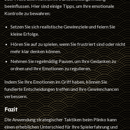
beeinflussen. Hier sind einige Tipps, um Ihre emotionale
Kontrolle zu bewahren:
Setzen Sie sich realistische Gewinnziele und feiern Sie
kleine Erfolge.
Hören Sie auf zu spielen, wenn Sie frustriert sind oder nicht
mehr klar denken können.
Nehmen Sie regelmäßig Pausen, um Ihre Gedanken zu
ordnen und Ihre Emotionen zu regulieren.
Indem Sie Ihre Emotionen im Griff haben, können Sie
fundierte Entscheidungen treffen und Ihre Gewinnchancen
verbessern.
Fazit
Die Anwendung strategischer Taktiken beim Plinko kann
einen erheblichen Unterschied für Ihre Spielerfahrung und