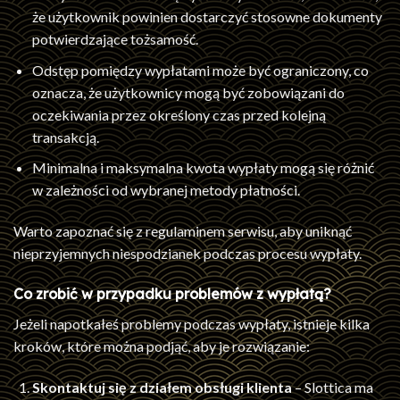
że użytkownik powinien dostarczyć stosowne dokumenty
potwierdzające tożsamość.
Odstęp pomiędzy wypłatami może być ograniczony, co
oznacza, że użytkownicy mogą być zobowiązani do
oczekiwania przez określony czas przed kolejną
transakcją.
Minimalna i maksymalna kwota wypłaty mogą się różnić
w zależności od wybranej metody płatności.
Warto zapoznać się z regulaminem serwisu, aby uniknąć
nieprzyjemnych niespodzianek podczas procesu wypłaty.
Co zrobić w przypadku problemów z wypłatą?
Jeżeli napotkałeś problemy podczas wypłaty, istnieje kilka
kroków, które można podjąć, aby je rozwiązanie:
Skontaktuj się z działem obsługi klienta
– Slottica ma