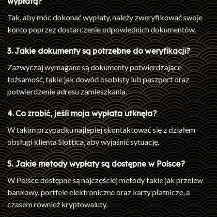
wypłatą?
Tak, aby móc dokonać wypłaty, należy zweryfikować swoje
konto poprzez dostarczenie odpowiednich dokumentów.
3. Jakie dokumenty są potrzebne do weryfikacji?
Zazwyczaj wymagane są dokumenty potwierdzające
tożsamość, takie jak dowód osobisty lub paszport oraz
potwierdzenie adresu zamieszkania.
4. Co zrobić, jeśli moja wypłata utknęła?
W takim przypadku najlepiej skontaktować się z działem
obsługi klienta Slottica, aby wyjaśnić sytuację.
5. Jakie metody wypłaty są dostępne w Polsce?
W Polsce dostępne są najczęściej metody takie jak przelew
bankowy, portfele elektroniczne oraz karty płatnicze, a
czasem również kryptowaluty.