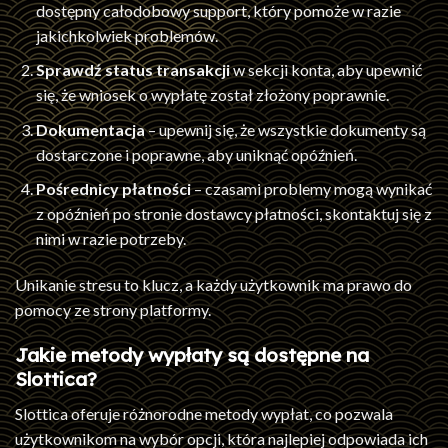
dostępny całodobowy support, który pomoże w razie
jakichkolwiek problemów.
Sprawdź status transakcji
w sekcji konta, aby upewnić
się, że wniosek o wypłatę został złożony poprawnie.
Dokumentacja
– upewnij się, że wszystkie dokumenty są
dostarczone i poprawne, aby uniknąć opóźnień.
Pośrednicy płatności
– czasami problemy mogą wynikać
z opóźnień po stronie dostawcy płatności, skontaktuj się z
nimi w razie potrzeby.
Unikanie stresu to klucz, a każdy użytkownik ma prawo do
pomocy ze strony platformy.
Jakie metody wypłaty są dostępne na
Slottica?
Slottica oferuje różnorodne metody wypłat, co pozwala
użytkownikom na wybór opcji, która najlepiej odpowiada ich