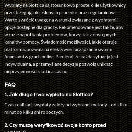
Wypłaty na Slottica są stosunkowo proste, o ile użytkownicy
przestrzegają określonych procedur oraz regulaminów.
Warto zwrócić uwagę na warunki związane z wypłatami i
opcje dostępne dla graczy. Rekomendowane jest także, aby
w razie napotkania problemów, korzystać z dostępnych
kanałów pomocy. Świadomość możliwości, jakie oferuje
platforma, pozwala na efektywne zarządzanie swoimi
finansami w grach online. Pamiętaj, że każda sytuacja jest
indywidualna, a przemyślane decyzje pozwolą uniknąć
nieprzyjemności
slottica casino
.
FAQ
1. Jak długo trwa wypłata na Slottica?
Czas realizacji wypłaty zależy od wybranej metody – od kilku
minut do kilku dni roboczych.
2. Czy muszę weryfikować swoje konto przed