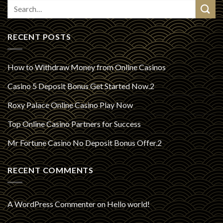
RECENT POSTS
How to Withdraw Money from Online Casinos
Casino 5 Deposit Bonus Get Started Now.2
Roxy Palace Online Casino Play Now
Top Online Casino Partners for Success
Mr Fortune Casino No Deposit Bonus Offer.2
RECENT COMMENTS
A WordPress Commenter
on
Hello world!