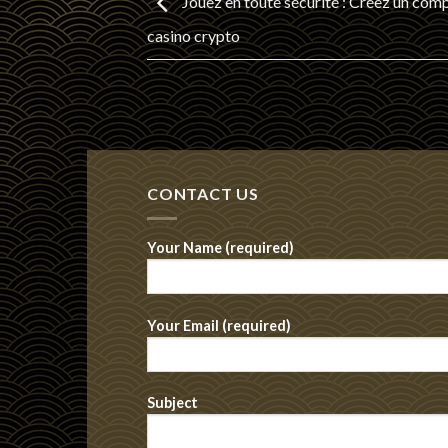
Jouez en toute sécurité : Créez un com
casino crypto
CONTACT US
Your Name (required)
Your Email (required)
Subject