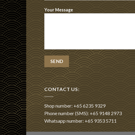
Your Message
CONTACT US:
Shop number: +65 6235 9329
Phone number (SMS): +65 9148 2973
Whatsapp number: +65 9353 5711