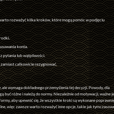
?
, warto rozważyć kilka kroków, które mogą pomóc w podjęciu
rodki.
usuwania konta.
sz pytania lub wątpliwości.
, zamiast całkowicie rezygnować.
y, ale wymaga dokładnego przemyślenia tej decyzji. Powody, dla
gą być różne i należą do normy. Niezależnie od motywacji, ważne je
ormy, aby upewnić się, że wszystkie kroki są wykonane poprawnie
alne, więc zawsze warto rozważyć inne opcje, takie jak tymczasow