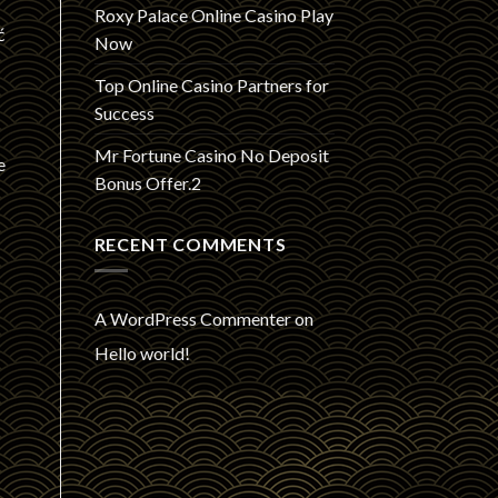
Roxy Palace Online Casino Play
ć
Now
Top Online Casino Partners for
Success
Mr Fortune Casino No Deposit
e
Bonus Offer.2
RECENT COMMENTS
A WordPress Commenter
on
Hello world!