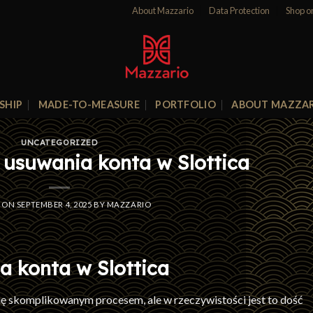
About Mazzario
Data Protection
Shop o
SHIP
MADE-TO-MEASURE
PORTFOLIO
ABOUT MAZZA
UNCATEGORIZED
 usuwania konta w Slottica
D ON
SEPTEMBER 4, 2025
BY
MAZZARIO
a konta w Slottica
ię skomplikowanym procesem, ale w rzeczywistości jest to dość