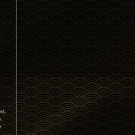
st,
.
e