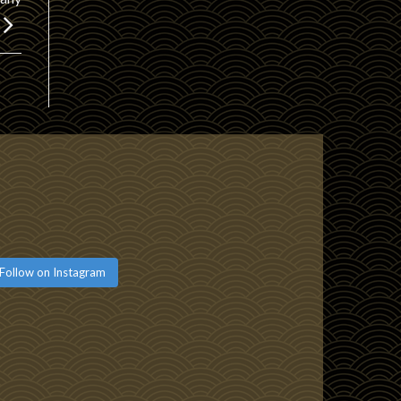
u
Follow on Instagram