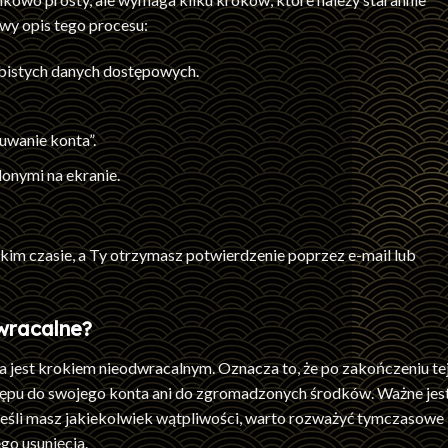
wy opis tego procesu:
obistych danych dostępowych.
uwanie konta”.
lonymi na ekranie.
kim czasie, a Ty otrzymasz potwierdzenie poprzez e-mail lub
dwracalne?
ca jest krokiem nieodwracalnym. Oznacza to, że po zakończeniu te
ępu do swojego konta ani do zgromadzonych środków. Ważne jest
. Jeśli masz jakiekolwiek wątpliwości, warto rozważyć tymczasowe
go usunięcia.