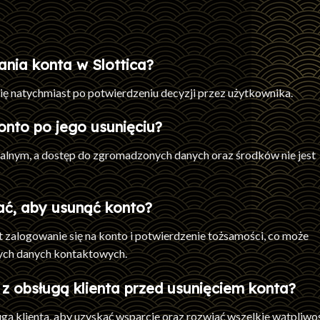
ania konta w Slottica?
ę natychmiast po potwierdzeniu decyzji przez użytkownika.
nto po jego usunięciu?
calnym, a dostęp do zgromadzonych danych oraz środków nie jest
ać, aby usunąć konto?
 zalogowanie się na konto i potwierdzenie tożsamości, co może
nych danych kontaktowych.
z obsługą klienta przed usunięciem konta?
gą klienta, aby uzyskać wsparcie oraz rozwiać wszelkie wątpliwoś