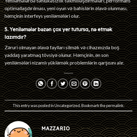
Yeniləmələrdə təhlükəsizlik təkmilləşdirmələri, performans
optimallaşdırılması, yeni oyun və bahislərin əlavə olunması,
həmçinin interfeys yeniləmələri olur.
5. Yeniləmələr bəzən çox yer tutursa, nə etmək
lazımdır?
Zəruri olmayan əlavə faylları silmək və cihazınızda boş
yaddaş yaratmaq tövsiyə olunur. Həmçinin, ən son
yeniləmələri nizamlı yükləmək problemlərin qarşısını alır.
This entry was posted in
Uncategorized
. Bookmark the
permalink
.
MAZZARIO