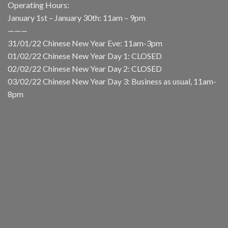
Operating Hours:
January 1st – January 30th: 11am – 9pm
———
31/01/22 Chinese New Year Eve: 11am-3pm
01/02/22 Chinese New Year Day 1: CLOSED
02/02/22 Chinese New Year Day 2: CLOSED
03/02/22 Chinese New Year Day 3: Business as usual, 11am-
8pm