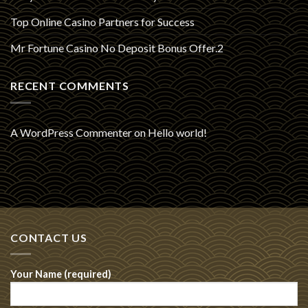
Top Online Casino Partners for Success
Mr Fortune Casino No Deposit Bonus Offer.2
RECENT COMMENTS
A WordPress Commenter
on
Hello world!
CONTACT US
Your Name (required)