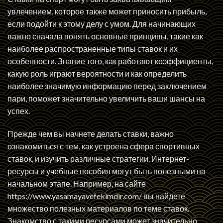
увлечением, которое также может приносить прибыль,
если подойти к этому делу с умом. Для начинающих
важно сначала понять основные принципы, такие как
наиболее распространенные типы ставок и их
особенности. Знание того, как работают коэффициенты,
какую роль играют вероятности и как определить
наиболее значимую информацию перед заключением
пари, поможет значительно увеличить ваши шансы на
успех.
Прежде чем вы начнете делать ставки, важно
ознакомиться с тем, как устроена сфера спортивных
ставок, и изучить различные стратегии. Интернет-
ресурсы и учебные пособия могут быть полезными на
начальном этапе. Например, на сайте
https://www.yasamayavefekimdir.com/
вы найдете
множество полезных материалов по теме ставок.
Знакомство с такими ресурсами может значительно