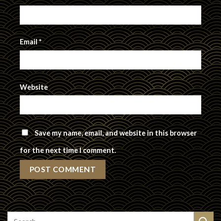
Email
*
Website
Save my name, email, and website in this browser
for the next time I comment.