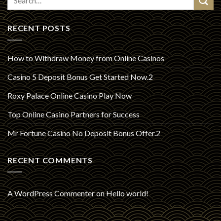
RECENT POSTS
How to Withdraw Money from Online Casinos
Casino 5 Deposit Bonus Get Started Now.2
Roxy Palace Online Casino Play Now
Top Online Casino Partners for Success
Mr Fortune Casino No Deposit Bonus Offer.2
RECENT COMMENTS
A WordPress Commenter
on
Hello world!