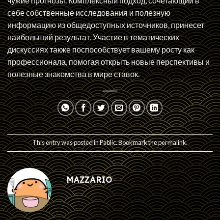
чужие прогнозы. Комплексный подход, сочетающий в
себе собственные исследования и полезную
информацию из общедоступных источников, принесет
наибольший результат. Участие в тематических
дискуссиях также поспособствует вашему росту как
профессионала, помогая открыть новые перспективы и
полезные знакомства в мире ставок.
This entry was posted in
Pablic
. Bookmark the
permalink
.
MAZZARIO