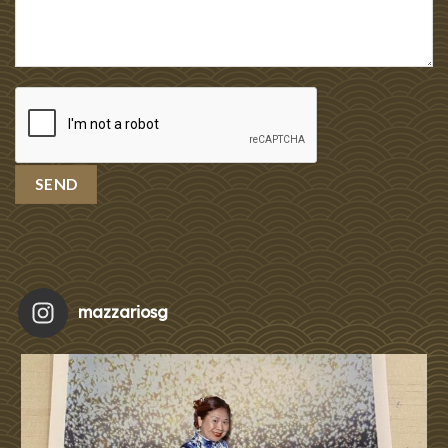
mazzariosg