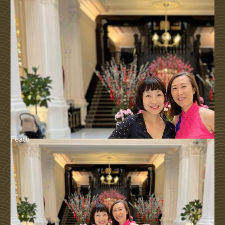
Featu