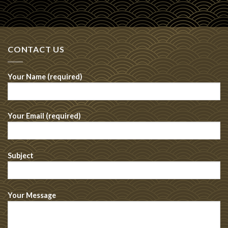
CONTACT US
Your Name (required)
Your Email (required)
Subject
Your Message