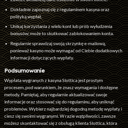
Dokładnie zapoznaj się z regulaminem kasyna oraz
polityką wypłat.
Unikaj korzystania z wielu kont lub prób wyłudzenia
bonusów; może to skutkować zablokowaniem konta.
Regularnie sprawdzaj swoją skrzynkę e-mailową,
ponieważ kasyno może wymagać od Ciebie dodatkowych
informacji dotyczących wypłaty.
Podsumowanie
Wypłata wygranych z kasyna Slottica jest prostym
procesem, pod warunkiem, że znasz wymagania i dostępne
metody. Pamiętaj, aby regularnie aktualizować swoje
informacje oraz stosować się do regulaminu, aby uniknąć
problemów. Wybierz najbardziej dogodną metodę wypłaty i
ciesz się swoimi wygranymi. W razie wątpliwości, zawsze
możesz skontaktować się z obsługą klienta Slottica, która