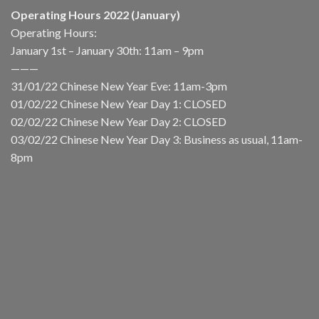
Operating Hours 2022 (January)
Operating Hours:
January 1st – January 30th: 11am – 9pm
———
31/01/22 Chinese New Year Eve: 11am-3pm
01/02/22 Chinese New Year Day 1: CLOSED
02/02/22 Chinese New Year Day 2: CLOSED
03/02/22 Chinese New Year Day 3: Business as usual, 11am-
8pm