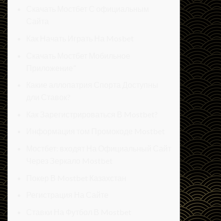
Скачать Мостбет С официальным
Сайта
Как Начать Играть На Mosbet
Скачать Мостбет Мобильное
Приложение”
Какие аллопатрия Спорта Доступны
дли Ставок?
Как Зарегистрироваться В Mostbet?
Информация том Промокоде Mostbet
Мостбет: входят На Официальный Сайт
Через Зеркало Mostbet
Покер В Mostbet Казахстан
Регистрация На Сайте
Ставки На Футбол В Mostbet