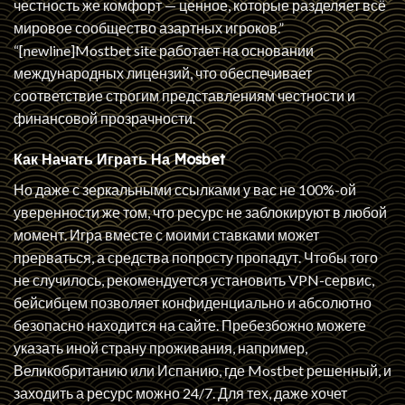
честность же комфорт — ценное, которые разделяет всё
мировое сообщество азартных игроков.”
“[newline]Mostbet site работает на основании
международных лицензий, что обеспечивает
соответствие строгим представлениям честности и
финансовой прозрачности.
Как Начать Играть На Mosbet
Но даже с зеркальными ссылками у вас не 100%-ой
уверенности же том, что ресурс не заблокируют в любой
момент. Игра вместе с моими ставками может
прерваться, а средства попросту пропадут. Чтобы того
не случилось, рекомендуется установить VPN-сервис,
бейсибцем позволяет конфиденциально и абсолютно
безопасно находится на сайте. Пребезбожно можете
указать иной страну проживания, например,
Великобританию или Испанию, где Mostbet решенный, и
заходить а ресурс можно 24/7. Для тех, даже хочет