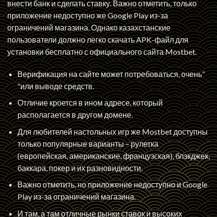
внести банк и сделать ставку. Важно отметить, только
приложение недоступно же Google Play из-за
ограничений магазина. Однако казахстанские
пользователи должно легко скачать APK-файл для
установки бесплатно с официального сайта Mostbet.
Верификация на сайте может потребоваться, очень”
“или выводе средств.
Отличие кроется в ином адресе, который
располагается в другом домене.
Для любителей настольных игр же Mostbet доступны
только популярные варианты – рулетка
(европейская, американские, французская), блэкджек,
баккара, покер и их разновидности.
Важно отметить, но приложение недоступно и Google
Play из-за ограничений магазина.
И там, а там отличные рынки ставок и высоких