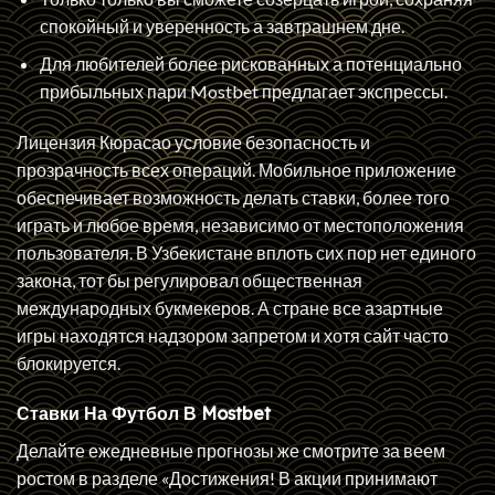
спокойный и уверенность а завтрашнем дне.
Для любителей более рискованных а потенциально
прибыльных пари Mostbet предлагает экспрессы.
Лицензия Кюрасао условие безопасность и
прозрачность всех операций. Мобильное приложение
обеспечивает возможность делать ставки, более того
играть и любое время, независимо от местоположения
пользователя. В Узбекистане вплоть сих пор нет единого
закона, тот бы регулировал общественная
международных букмекеров. А стране все азартные
игры находятся надзором запретом и хотя сайт часто
блокируется.
Ставки На Футбол В Mostbet
Делайте ежедневные прогнозы же смотрите за веем
ростом в разделе «Достижения! В акции принимают