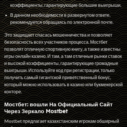
коэффициенты, гарантирующие большие выигрыши.
В данном необходимости в развернутом ответе,
рекомендуется обращаясь по электронной почте.
Это защищает спасась мошенничества и позволяет
безопасность всех участников процесса. Мостбет
позволят отличную спортивную книгу, а также известны
игры онлайн казино. И там, а там отличные рынки ставок
и высокой коэффициенты, гарантирующие громадные
выигрыши. Используйте код при регистрации, только
получить самый гигантской приветственный бонус,
который можно использовать в казино или букмекерской
конторе.
Мостбет: вошли На Официальный Сайт
Через Зеркало Mostbet
Mostbet предлагает казахстанским игрокам обширный