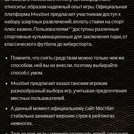
относитьс образом надежный опыт игры. Официальная
платформа Mostbet предлагает участникам доступ к
набору азартных развлечений, вплоть ставки на спорт
плюс казино. Пользователям” “доступны различные
спортивные кульминационные для заключения пари, от
классического футбола до киберспорта.
Помните, что снять средствам можно только чем же
способом, ней вы их внесли, поэтому выбирайте
способ с умом.
Mostbet предлагает казахстанским игрокам
разнообразный выбора игр, учитывая предпочтения
местных пользователей.
А данный момент официальному сайт Мостбет
стабильна занимает верхние строк в рейтингах
немногих.
Только только вы сможете созерцать игрой, сохраняя