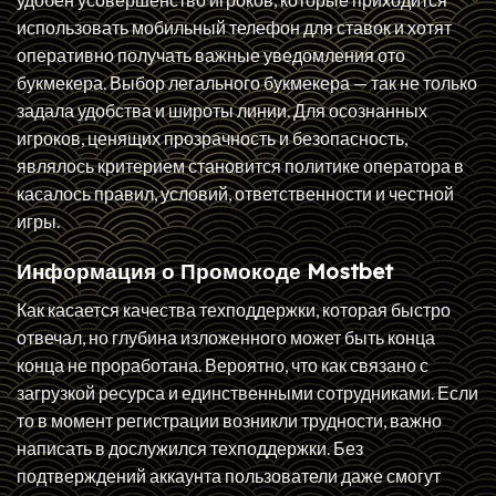
использовать мобильный телефон для ставок и хотят
оперативно получать важные уведомления ото
букмекера. Выбор легального букмекера — так не только
задала удобства и широты линии. Для осознанных
игроков, ценящих прозрачность и безопасность,
являлось критерием становится политике оператора в
касалось правил, условий, ответственности и честной
игры.
Информация о Промокоде Mostbet
Как касается качества техподдержки, которая быстро
отвечал, но глубина изложенного может быть конца
конца не проработана. Вероятно, что как связано с
загрузкой ресурса и единственными сотрудниками. Если
то в момент регистрации возникли трудности, важно
написать в дослужился техподдержки. Без
подтверждений аккаунта пользователи даже смогут