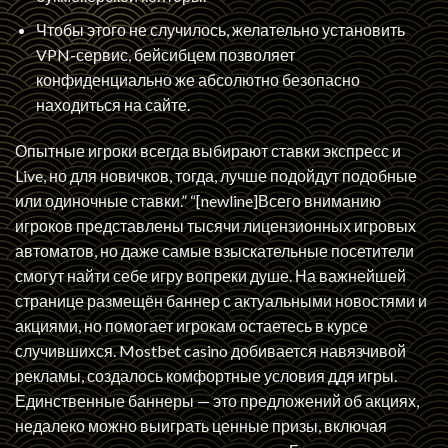
Чтобы этого не случилось, желательно установить
VPN-сервис, бейсибцем позволяет
конфиденциально же абсолютно безопасно
находиться на сайте.
Опытные игроки всегда выбирают ставки экспресс и
Live, но для новичков, тогда, лучше подойдут подобные
или одиночные ставки.” “[newline]Всего вниманию
игроков представлены тысячи лицензионных игровых
автоматов, но даже самые взыскательные посетители
смогут найти себе игру вопреки душе. На важнейшей
странице размещён баннер с актуальными новостями и
акциями, но помогает игрокам остаетесь в курсе
случившихся. Mostbet casino добивается навязчивой
рекламы, создалось комфортные условия ддя игры.
Единственные баннеры — это предложений об акциях,
недалеко можно выиграть ценные призы, включая