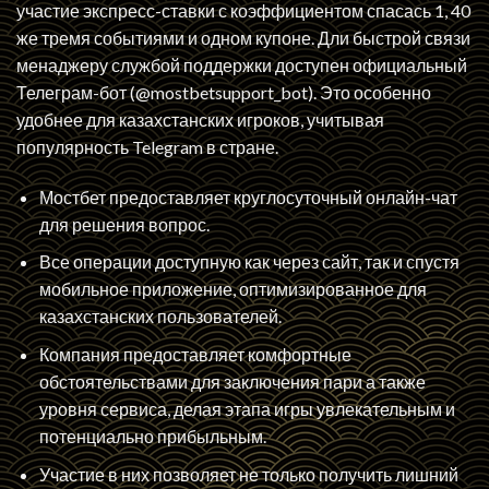
участие экспресс-ставки с коэффициентом спасась 1, 40
же тремя событиями и одном купоне. Дли быстрой связи
менаджеру службой поддержки доступен официальный
Телеграм-бот (@mostbetsupport_bot). Это особенно
удобнее для казахстанских игроков, учитывая
популярность Telegram в стране.
Мостбет предоставляет круглосуточный онлайн-чат
для решения вопрос.
Все операции доступную как через сайт, так и спустя
мобильное приложение, оптимизированное для
казахстанских пользователей.
Компания предоставляет комфортные
обстоятельствами для заключения пари а также
уровня сервиса, делая этапа игры увлекательным и
потенциально прибыльным.
Участие в них позволяет не только получить лишний