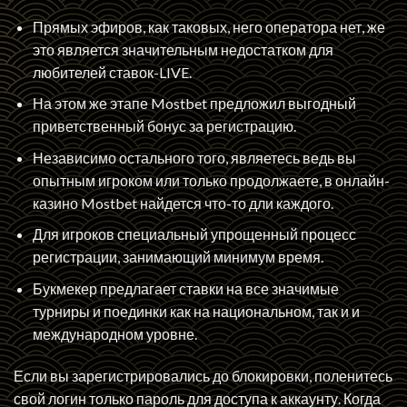
Прямых эфиров, как таковых, него оператора нет, же
это является значительным недостатком для
любителей ставок-LIVE.
На этом же этапе Mostbet предложил выгодный
приветственный бонус за регистрацию.
Независимо остального того, являетесь ведь вы
опытным игроком или только продолжаете, в онлайн-
казино Mostbet найдется что-то дли каждого.
Для игроков специальный упрощенный процесс
регистрации, занимающий минимум время.
Букмекер предлагает ставки на все значимые
турниры и поединки как на национальном, так и и
международном уровне.
Если вы зарегистрировались до блокировки, поленитесь
свой логин только пароль для доступа к аккаунту. Когда