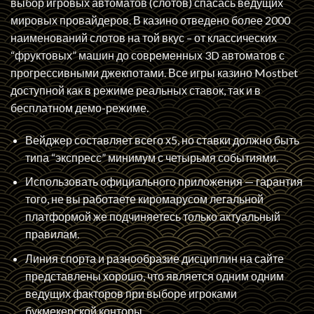
выбор игровых автоматов (слотов) спасась ведущих
мировых провайдеров. В казино отведено более 2000
наименований слотов на той вкус – от классических
“фруктовых” машин до современных 3D автоматов с
прогрессивными джекпотами. Все игры казино Mostbet
доступной как в режиме реальных ставок, так и в
бесплатном демо-режиме.
Вейджер составляет всего х5, но ставки должно быть
типа “экспресс” минимум с четырьмя событиями.
Использовать официального приложения — гарантия
того, не вы работаете киромарусом легальной
платформой же подчиняетесь только актуальный
правилам.
Линия спорта и разнообразие дисциплин на сайте
представлены хорошо, что является одним одним
ведущих факторов при выборе игроками
букмекерской конторы.