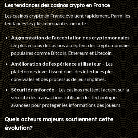
Les tendances des casinos crypto en France
Les casinos crypto en France évoluent rapidement. Parmi les
tendances les plus marquantes, on note :
Augmentation de l’acceptation des cryptomonnaies
–
De plus en plus de casinos acceptent des cryptomonnaies
populaires comme Bitcoin, Ethereum et Litecoin.
Amélioration de l’expérience utilisateur
– Les
plateformes investissent dans des interfaces plus
conviviales et des processus de jeu simplifiés.
Sécurité renforcée
– Les casinos mettent l’accent sur la
sécurité des transactions, utilisant des technologies
avancées pour protéger les informations des joueurs.
Quels acteurs majeurs soutiennent cette
évolution?