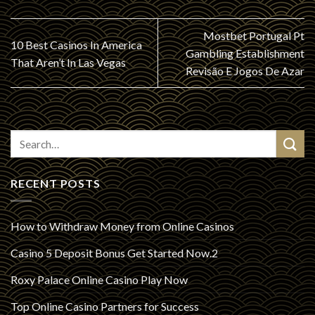
Mostbet Portugal Pt
10 Best Casinos In America
Gambling Establishment
That Aren’t In Las Vegas
Revisão E Jogos De Azar
RECENT POSTS
How to Withdraw Money from Online Casinos
Casino 5 Deposit Bonus Get Started Now.2
Roxy Palace Online Casino Play Now
Top Online Casino Partners for Success