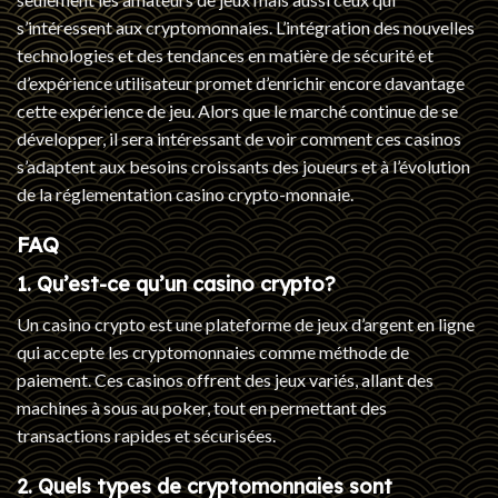
s’intéressent aux cryptomonnaies. L’intégration des nouvelles
technologies et des tendances en matière de sécurité et
d’expérience utilisateur promet d’enrichir encore davantage
cette expérience de jeu. Alors que le marché continue de se
développer, il sera intéressant de voir comment ces casinos
s’adaptent aux besoins croissants des joueurs et à l’évolution
de la réglementation
casino crypto-monnaie
.
FAQ
1. Qu’est-ce qu’un casino crypto?
Un casino crypto est une plateforme de jeux d’argent en ligne
qui accepte les cryptomonnaies comme méthode de
paiement. Ces casinos offrent des jeux variés, allant des
machines à sous au poker, tout en permettant des
transactions rapides et sécurisées.
2. Quels types de cryptomonnaies sont