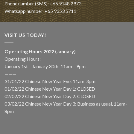
Phone number (SMS): +65 9148 2973
Whatsapp number: +65 9353 5711
VISIT US TODAY!
Operating Hours 2022 (January)
Operating Hours:
January 1st – January 30th: 11am – 9pm
———
31/01/22 Chinese New Year Eve: 11am-3pm
01/02/22 Chinese New Year Day 1: CLOSED
02/02/22 Chinese New Year Day 2: CLOSED
03/02/22 Chinese New Year Day 3: Business as usual, 11am-
8pm