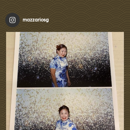
mazzariosg