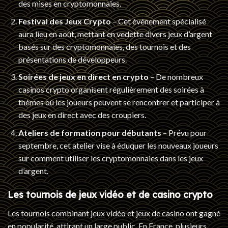
des mises en cryptomonnaies.
Festival des Jeux Crypto
– Cet événement spécialisé
aura lieu en août, mettant en vedette divers jeux d’argent
basés sur des cryptomonnaies, des tournois et des
présentations de développeurs.
Soirées de jeux en direct en crypto
– De nombreux
casinos crypto organisent régulièrement des soirées à
thèmes où les joueurs peuvent se rencontrer et participer à
des jeux en direct avec des croupiers.
Ateliers de formation pour débutants
– Prévu pour
septembre, cet atelier vise à éduquer les nouveaux joueurs
sur comment utiliser les cryptomonnaies dans les jeux
d’argent.
Les tournois de jeux vidéo et de casino crypto
Les tournois combinant jeux vidéo et jeux de casino ont gagné
en popularité, attirant un large public. En France, plusieurs