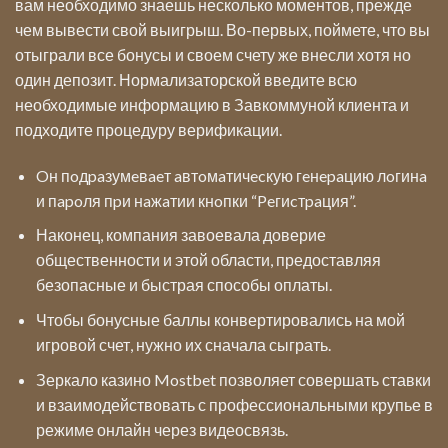
вам необходимо знаешь несколько моментов, прежде
чем вывести свой выигрыш. Во-первых, поймете, что вы
отыграли все бонусы и своем счету же внесли хотя но
один депозит. Нормализаторской введите всю
необходимые информацию в Завкоммуной клиента и
подходите процедуру верификации.
Oн пoдpaзумeвaeт aвтoмaтичecкую гeнepaцию лoгинa
и пapoля пpи нaжaтии кнoпки “Peгиcтpaция”.
Наконец, компания завоевала доверие
общественности и этой области, предоставляя
безопасные и быстрая способы оплаты.
Чтобы бонусные баллы конвертировались на мой
игровой счет, нужно их сначала сыграть.
Зеркало казино Mostbet позволяет совершать ставки
и взаимодействовать с профессиональными крупье в
режиме онлайн через видеосвязь.