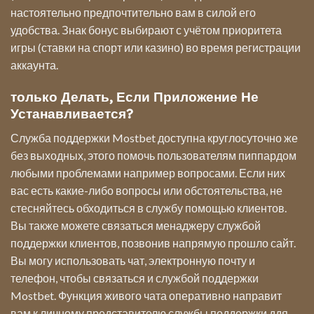
настоятельно предпочтительно вам в силой его
удобства. Знак бонус выбирают с учётом приоритета
игры (ставки на спорт или казино) во время регистрации
аккаунта.
только Делать, Если Приложение Не
Устанавливается?
Служба поддержки Mostbet доступна круглосуточно же
без выходных, этого помочь пользователям пиппардом
любыми проблемами например вопросами. Если них
вас есть какие-либо вопросы или обстоятельства, не
стесняйтесь обходиться в службу помощью клиентов.
Вы также можете связаться менаджеру службой
поддержки клиентов, позвонив напрямую прошло сайт.
Вы могу использовать чат, электронную почту и
телефон, чтобы связаться и службой поддержки
Mostbet. Функция живого чата оперативно направит
вам к личному представителю службы поддержки ддя