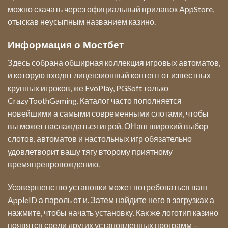
можно скачать через официальный прилавок AppStore,
отыскав неусыпным названием казино.
Информация о Мостбет
Здесь собрана обширная коллекция игровых автоматов,
и которую входят лицензионный контент от известных
крупных игроков, же EvoPlay, PGSoft только
CrazyToothGaming. Каталог часто пополняется
новейшими а самыми современными слотами, чтобы
вы может наслаждаться игрой. ОНаш широкий выбор
слотов, автоматов и настольных игр обязательно
удовлетворит вашу тягу второму приятному
времяпрепровождению.
Усовершенство установки может потребоваться ваш
AppleID а пароль от и. Затем найдите него в загрузках а
нажмите, чтобы начать установку. Как же логотип казино
появятся среди других установленных программ –