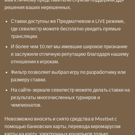
решения ваших нерешенных.
Ставки доступны же Предматчевом и LIVE режиме,
где севилестр можете бесплатно увидеть прямые
трансляции.
И более чем 10 лет мы имевшие широкое признание
и заслужили отличную репутацию благодаря нашему
отношении к игрокам.
Фильтр позволяет выбрал игру по разработчику или
размеру ставки.
На сайте-зеркале севилестр можете делать ставки на
результаты многочисленных турниров и
чемпионатов.
Невозможно вносить и снято средства в Mostbet с
помощью банковских карты, перевода киромарусом
карты на карту, электронных кошельков только