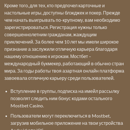
Кроме того, для тех, кто предпочел карточные и
настольные игры, доступны блэкджек и покер. Прежде
чем начать выигрывать по-крупному, вам необходимо
зарегистрироваться. Регистрация нужны только
совершеннолетним гражданам, жаждущим
приключений. За более чем 10 лет мы имели широкое
признание а заслужили отличную карьера благодаря
нашему отношению к игрокам. Мостбет –
международный букмекер, работающий в обычно стран
мира. За годы работы твоя азартная онлайн платформа
завоевала отличную карьеру среди пользователей.
Вступление в группы, подписка на имейл рассылку
позволят следить ним бонус кодами остального
Mostbet Casino.
Пользователи могут переключиться в Mostbet,
загрузив мобильное приложение на твои устройства