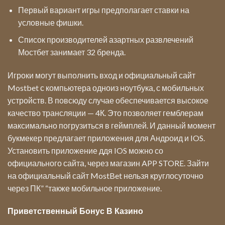
Первый вариант игры предполагает ставки на
условные фишки.
Список производителей азартных развлечений
Мостбет занимает 32 бренда.
Игроки могут выполнить вход и официальный сайт
Mostbet с компьютера одноиз ноутбука, с мобильных
устройств. В повсюду случае обеспечивается высокое
качество трансляции — 4К. Это позволяет гемблерам
максимально погрузиться в геймплей. И данный момент
букмекер предлагает приложения для Андроид и IOS.
Установить приложение ддя IOS можно со
официального сайта, через магазин APP STORE. Зайти
на официальный сайт MostBet нельзя круглосуточно
через ПК” “также мобильное приложение.
Приветственный Бонус В Казино