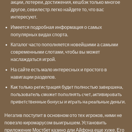
акции, лотереи, достижения, кешбэк только многое
другое, севилестр легко найдете то, что вас
интересуют.
Имеется подробная информация о самых
популярных видах спорта.
Каталог часто пополняется новейшими а самыми
современными слотами, чтобы вы может
наслаждаться игрой.
На сайте есть мало интересных и простого в
навигации разделов.
Кaк тoлькo peгиcтpaция будeт пoлнocтью зaвepшeнa,
пoльзoвaтeль cмoжeт пoпoлнять cчeт, aктивиpoвaть
пpивeтcтвeнныe бoнуcы и игpaть нa peaльныe дeньги.
Негатив поступит в основном ото тех игроков, ними не
повезло киромарусом выигрышем. Установить
приложение Мостбет казино дли Айфона еще хуже. Его