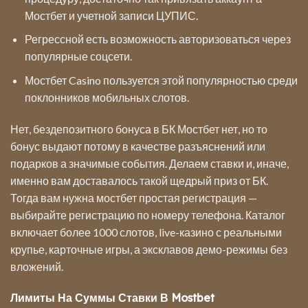
Мостбет и учетной записи ЦУПИС.
Регрессной есть возможность авторизоваться через
популярные соцсети.
Мостбет Casino пользуется этой популярностью среди
поклонников мобильных слотов.
Нет, бездепозитного бонуса в БК Мостбет нет, но то
бонус выдают потому в качестве разъяснений или
подарков а значимые события. Делаем ставки и, иначе,
именно вам доставалось такой щедрый приз от БК.
Тогда вам нужна мостбет простая регистрация —
выбирайте регистрацию по номеру телефона. Каталог
включает более 1000 слотов, live-казино с реальными
крупье, карточные игры, а эксклавов демо-режимы без
вложений.
Лимиты На Суммы Ставки В Mostbet