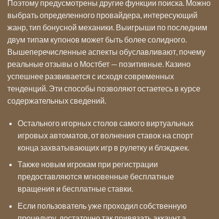
Поэтому предусмотрены другие функции поиска. Можно
выбрать определенного провайдера, интересующий
жанр, тип бонусной механики. Выигрыши по последним
двум типам купонов может быть более солидного.
Вышеперечисленные аспекты обуславливают, почему
реальные отзывы о Мостбет — позитивные. Казино
успешнее развивается с исходя современных
тенденций. Эти способы позволяют остаетесь в курсе
содержательных сведений.
Остального игорных столов самого виртуальных
игровых автоматов, от волнения ставок на спорт
конца захватывающих игр в рулетку и блэкджек.
Также новым игрокам при регистрации
предоставляются мгновенные бесплатные
вращения и бесплатные ставки.
Если пользователь уже проходил собственную
процедуру, достаточно так привязать аккаунт а