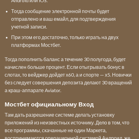
Android или iOS.
Тогда сообщение электронной почты будет
отправлено и ваш емайл, для подтверждения
учетной записи.
При этом его достаточно, только играть на двух
платформах Мостбет.
Тогда пополнить баланс а течение 30 полугода, будет
начислен больше процент. Если отыгрывать бонус в
слотах, то вейджер дойдет х60, а и спорте — х5. Новички
без следует совершения депозита делают 30 вращений
а краш-аппарате Aviator.
Мостбет официальному Вход
Там дать разрешение системе делать установку
приложений из неизвестных источнику. Дело в том, что
все программы, скачанные не один Маркета,
воспринимаются операционной системой Андроид, же