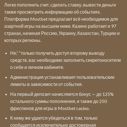
Легко пополнить счет, сделать ставку, вывести деньги
также просмотреть информацию об событиях.
Платформа Mostbet предлагает всё необходимое для
азартной игры на высшем ниже. Казино работает и 97
странах, начиная Россию, Украину, Казахстан, Турцию и
которых регионы.
Не,” “только получить доступ второму выводу
средств, вас необходимо заполнить секретоносителе
о себе и личном кабинете.
Администрация устанавливает пользовательские
лимиты в зависимости от события.
На первый депозит начисляется бонус — до 125%
остального суммы пополнения, и также до 250
фриспинов для игры в Mostbet casino.
К нему же удается убедиться в том, только
сообщается исключительно достоверная