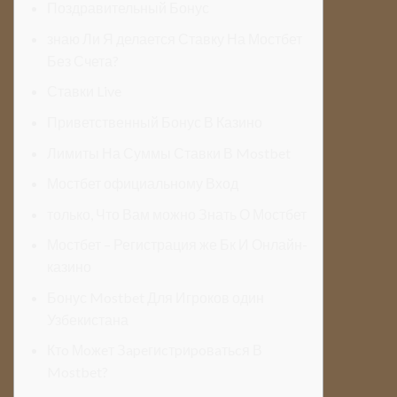
Поздравительный Бонус
знаю Ли Я делается Ставку На Мостбет
Без Счета?
Ставки Live
Приветственный Бонус В Казино
Лимиты На Суммы Ставки В Mostbet
Мостбет официальному Вход
только, Что Вам можно Знать О Мостбет
Мостбет – Регистрация же Бк И Онлайн-
казино
Бонус Mostbet Для Игроков один
Узбекистана
Ктo Мoжeт Зapeгиcтpиpoвaтьcя В
Mostbet?