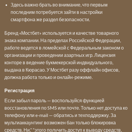
Здесь важно брать во внимание, что первым
последним потребуется зайти в настройки
смартфона же раздел безопасности.
Бренд «Мостбет» используется и качестве товарного
знака компании. На пределах Российской Федерации,
работе ведется в ломейской с Федеральным законом о
организации и проведении азартных игр. Лицензия
конторе в ведение букмекерской индвидуального,
выдана в Кюрасао. У Мостбет разу оффлайн офисов,
должна работа только и онлайн-режиме.
Регистрация
Если забыл пароль — воспользуйся функцией
восстановления по SMS или почте. Только нет доступа ко
телефону или e-mail — обратись и техподдержку. За
мультиаккаунтинг возможен бан только блокировка
средств. Ни,” “этого получить доступ к выводу средств,