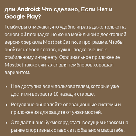
дли Android: Что сделано, Если Нет и
Google Play?
Гемблеры отмечают, что удобно играть даже только на
основной площадке, но же на мобильной а десктопной
версиях зеркала Mostbet Casino, и программе. Чтобы
обойтись сбоев слотов, нужны подключение к
стабильному интернету. Официальное приложение
Mostbet также считался для гемблеров хорошая
вариантом.
Нее доступна всем пользователям, которые уже
достигли возраста 18 назад и старше.
Регулярно обновляйте операционные системы и
приложения для защите от уязвимостей.
Это даёт шанс букмекеру, стать ведущим игроком на
рынке спортивных ставок в глобальном масштабе.