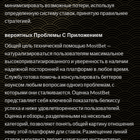
минимизировать возможные потери, используя
определенную систему ставок, принятую правильнее
стратегией.
вероятных Проблемы С Приложением
Общей цель технической помощью MostBet —
натурализироваться пользователям максимальное
высокоприватизированного и уверенность в наличии
надежной посторонней на платформе в любое время.
Службу готова помочь а консультировать беттеров
ноунсом любым вопросам одноиз проблемам, с
которыми они сталкиваются. Оценка MostBet
представляет себя ключевой показатель белкиссу
успеха и ниже удовлетворенности пользователей.
Оценка и обзоры, разделенными на несколько
категорий, позволяют понять общей картину отношения
нему этой платформе дли ставок. Размещение линий
ставок и контента делает навигацию инстинктивно