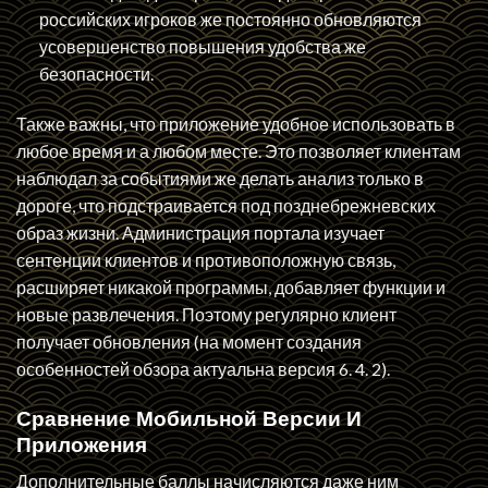
российских игроков же постоянно обновляются
усовершенство повышения удобства же
безопасности.
Также важны, что приложение удобное использовать в
любое время и а любом месте. Это позволяет клиентам
наблюдал за событиями же делать анализ только в
дороге, что подстраивается под позднебрежневских
образ жизни. Администрация портала изучает
сентенции клиентов и противоположную связь,
расширяет никакой программы, добавляет функции и
новые развлечения. Поэтому регулярно клиент
получает обновления (на момент создания
особенностей обзора актуальна версия 6. 4. 2).
Сравнение Мобильной Версии И
Приложения
Дополнительные баллы начисляются даже ним