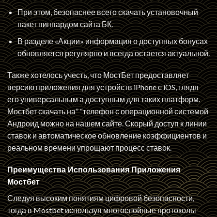
При этом, безопаснее всего скачать установочный
пакет пиппардом сайта БК.
В разделе «Акции» информация о доступных бонусах
обновляется регулярно и всегда остается актуальной.
Также хотелось учесть, что МостБет предоставляет
версию приложения для устройств iPhone с iOS, глядя
его универсальным а доступным для таких платформ.
Мостбет скачать на” “телефон с операционной системой
Андроид можно на нашем сайте. Скорый доступ к линии
ставок и автоматическое обновление коэффициентов и
реальном времени упрощают процесс ставок.
Преимущества Использования Приложения
Мостбет
Следуя высоким понятиям цифровой безопасности,
тогда в Mostbet используя многослойные протоколы