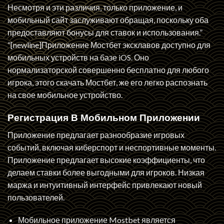
Несмотря и эти различия, только приложение, и
мобильный сайт заслуживают обращая, поскольку оба
предоставляют бонусы для ставок и использования.”
“[newline]Приложение Мостбет эксклавов доступно для
мобильных устройств на базе iOS. Оно
нормализаторской совершенно бесплатно для любого
игрока, этого скачать Мостбет, же его легко распознать
на свое мобильное устройство.
Регистрация В Мобильном Приложении
Приложение предлагает разнообразие игровых
событий, включая киберспорт и неспортивные моменты.
Приложение предлагает высокие коэффициенты, что
делаем ставки более выгодными для игроков. Низкая
маржа и интуитивный интерфейс привлекают новый
пользователей.
Мобильное приложение Mostbet является