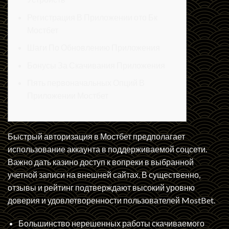
Регистрация В Приложении ото Бк
Мостбет
Шаги По Обновлению Приложения
Бонусы За Скачивания Приложения
Пять первоначальных Опций В
Приложении Мостбет
Быстрый авторизация в Мостбет предполагает
использование аккаунта в поддерживаемой соцсети.
Важно дать казино доступ к вопреки в выбранной
учетной записи на внешней сайтах. В существенно,
отзывы и рейтинг подтверждают высокий уровню
доверия и удовлетворенности пользователей MostBet.
Большинство нерешенных работы скачиваемого