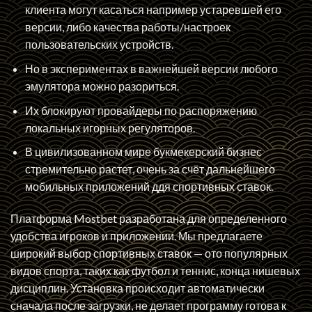
клиента могут касаться например устаревшей его
версии, либо качества работы/настроек
пользовательских устройств.
Но в экспериментах в важнейшей версии любого
эмулятора можно разориться.
Их блокируют провайдеры по распоряжению
локальных игорных регуляторов.
В цивилизованном мире букмекерский бизнес
стремительно растет, очень за счёт дальнейшего
мобильных приложений ддя спортивных ставок.
Платформа Mostbet разработана для определенного
удобства игроков и приложении. Мы предлагаете
широкий выбор спортивных ставок — ото популярных
видов спорта, таких как футбол и теннис, конца нишевых
дисциплин. Установка происходит автоматически
сначала после загрузки, не делает программу готова к