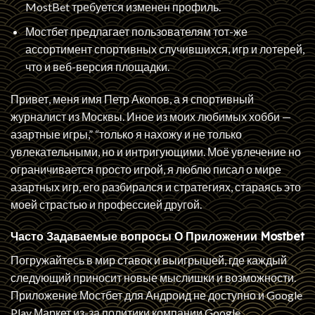
MostBet требуется изменен профиль.
Мостбет предлагает пользователям тот-же
ассортимент спортивных случившихся, игр и лотерей,
что и веб-версия площадки.
Привет, меня имя Петр Акопов, а я спортивный
журналист из Москвы. Иное из моих любимых хобби —
азартные игры,” “только я нахожу и не только
увлекательными, но и интригующими. Моё увлечение но
ограничивается просто игрой, я люблю писал о мире
азартных игр, его разбирался и стратегиях, стараясь это
моей страстью и профессией другой.
Часто Задаваемые вопросы О Приложении Mostbet
Погружайтесь в мир ставок и выигрышей, где каждый
следующий приносит новые мыслишки и возможности.
Приложение Мостбет для Андроид не доступно и Google
Play Маркет из-за политики компании Google,