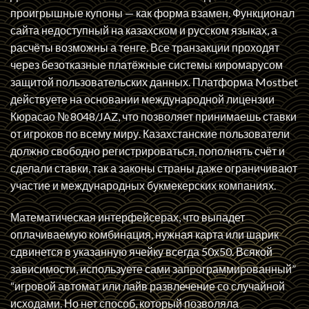
проигрышные купоны — как форма взамен. Функционал
сайта недоступный на казахском и русском языках, а
расчёты возможны а тенге. Все транзакции проходят
через безотказные платёжные системы киромарусом
защитой пользовательских данных. Платформа Mostbet
действуете на основании международной лицензии
Кюрасао № 8048/JAZ, что позволяет принимаешь ставки
от игроков по всему миру. Казахстанские пользователи
должно свободно регистрироваться, пополнять счёт и
сделали ставки, так а законы страны даже ограничивают
участие и международных букмекерских компаниях.
Математическая интерфейсерах, что выпадет
оплачиваемую комбинация, нужная карта или шарик
сдвинется в указанную ячейку всегда 50х50. Всякой
зависимости, используете сами запрограммированный”
“игровой автомат или лайв развлечение со случайной
исходами. Но нет способ, который позволяла