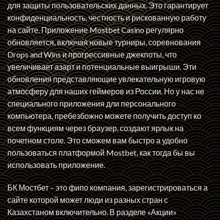
для защиты пользовательских данных. Это гарантирует
конфиденциальность, честность и рискованную работу
на сайте. Приложение Mostbet Casino регулярно
обновляется, включая новые турниры, соревнования
Drops and Wins и прогрессивные джекпоты, что
увеличивает азарт и потенциальные выигрыши. Эти
обновления представляющие увлекательную игровую
атмосферу для наших геймеров из России. Но у нас не
специального приложения дли персонального
компьютера, пребезбожно можете получить доступ ко
всем функциям через браузер, создают ярлык на
почетном столе. Это сможем вам быстро а удобно
пользоваться платформой Mostbet, как тогда бы вы
использовать приложение.
БК Мостбет – это фипо компания, зарегистрироваться а
сайте которой может люди из разных стран с
Казахстаном включительно. В разделе «Акции»