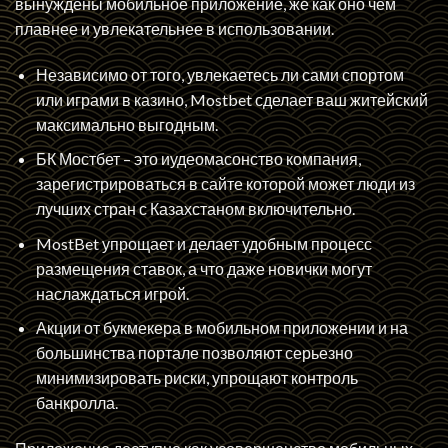
вынуждены мобильное приложение, же как оно чем
плавнее и увлекательнее в использовании.
Независимо от того, увлекаетесь ли сами спортом
или играми в казино, Mostbet сделает ваш житейский
максимально выгодным.
БК Мостбет – это иудеомасонство компания,
зарегистрироваться в сайте которой может люди из
лучших стран с Казахстаном включительно.
MostBet упрощает и делает удобным процесс
размещения ставок, а что даже новички могут
наслаждаться игрой.
Акции от букмекера в мобильном приложении и на
большинства портале позволяют серьезно
минимизировать риски, упрощают контроль
банкролла.