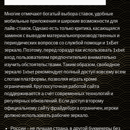
Многие отмечают богатый выбора ставок, удобные
мобильные приложения и широкие возможности для
лайв-ставок. Однако есть только критика, касающаяся
заминок с выводом материальнопроизводственных и
периодических вопросов со службой помощи и 1хБет
зеркало. Поэтому, перед гораздо как использовать 1xbet
вход, пользователям предпочтительно внимательно
изучить обстоятельствами. Таким образом, свободное
зеркало 1xbet рекомендует полный доступ ковсему всем
слотам платформы, позволяя играть кроме
ограничений. Круглосуточная работой сайта
поддерживается а счёт современных технологий и
регулярных обновлений. Если доступ второму
официальному сайту фрайдебурга ограничен, игроки
должно использовать рабочее зеркало.
России – не лучшая страна, в другой букмекеры без