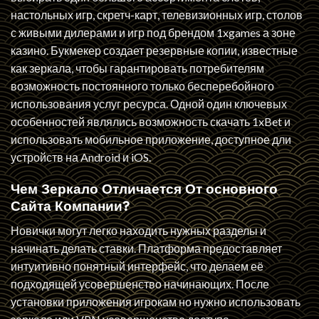
настольных игр, скретч-карт, телевизионных игр, столов
с живыми дилерами и игр под брендом 1xgames а зоне
казино. Букмекер создает резервные копии, известные
как зеркала, чтобы гарантировать потребителям
возможность постоянного только бесперебойного
использования услуг ресурса. Одной один ключевых
особенностей являлись возможность скачать 1xBet и
использовать мобильное приложение, доступное дли
устройств на Android и iOS.
Чем Зеркало Отличается От основного
Сайта Компании?
Новички могут легко находить нужных разделы и
начинать делать ставки. Платформа предоставляет
интуитивно понятный интерфейс, что делаем её
подходящей усовершенство начинающих. После
установки приложения игрокам но нужно использовать