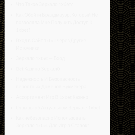
Что Такое Зеркало 1хбет?
Как Обойти Брандмауэр, Который Не
позволяла Мне Получить Доступ К
1xbet?
Вход в Сайт 1xbet через Другие
Источники
Зеркало 1xbet — Вход
Bet Казино Зеркал0
Надежность И Безопасность
вероятных Доменов Букмекера
Ассортимент Игр В 1xbet Казино
Отзывы об Актуальном Зеркале 1xbet
Как небезопасно Использовать
Зеркало 1xbet Для Игр а Ставок?