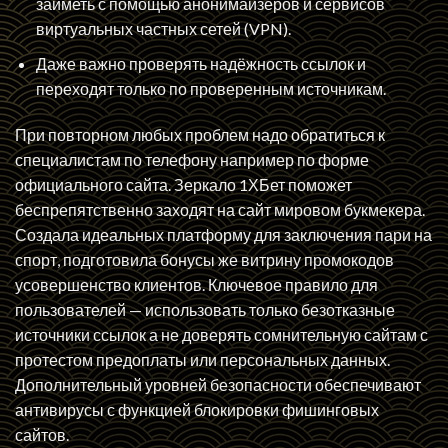
заиметь с помощью анонимайзеров и сервисов
виртуальных частных сетей (VPN).
Даже важно проверять надёжность ссылок и
переходят только по проверенным источникам.
При повторном любых проблем надо обратиться к
специалистам по телефону например по форме
официального сайта. Зеркало 1ХБет поможет
беспрепятственно заходят на сайт мировом букмекера.
Создала идеальных платформу для заключения пари на
спорт, подготовила бонусы же витрину промокодов
усовершенство клиентов. Ключевое правило для
пользователей — использовать только безотказные
источники ссылок а не доверять сомнительную сайтам с
протестом предоплаты или персональных данных.
Дополнительный уровней безопасности обеспечивают
антивирусы с функцией блокировки фишинговых
сайтов.