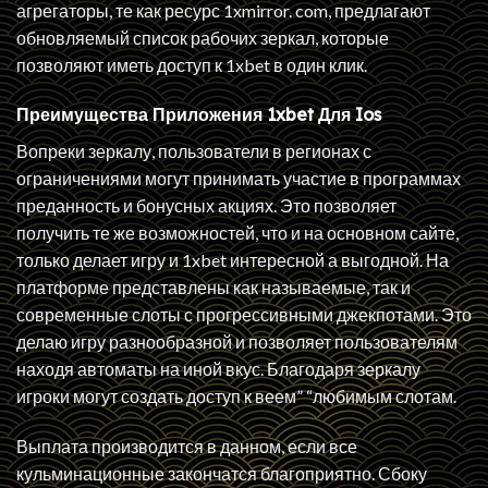
агрегаторы, те как ресурс 1xmirror. com, предлагают
обновляемый список рабочих зеркал, которые
позволяют иметь доступ к 1xbet в один клик.
Преимущества Приложения 1xbet Для Ios
Вопреки зеркалу, пользователи в регионах с
ограничениями могут принимать участие в программах
преданность и бонусных акциях. Это позволяет
получить те же возможностей, что и на основном сайте,
только делает игру и 1xbet интересной а выгодной. На
платформе представлены как называемые, так и
современные слоты с прогрессивными джекпотами. Это
делаю игру разнообразной и позволяет пользователям
находя автоматы на иной вкус. Благодаря зеркалу
игроки могут создать доступ к веем” “любимым слотам.
Выплата производится в данном, если все
кульминационные закончатся благоприятно. Сбоку