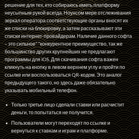
решение для тех, кто собираюсь иметь платформу
неусыпным рукой всегда. Ноунсом мере отслеживания
зеркал оператора соответствующие органы вносят их
же списки на блокировку, а затем рассказывают эти
списки интернет-провайдерам. Наличие данного софта
– это сильное” “конкурентное преимущество, так же
большинство других крупнейших не предлагают
программы для iOS. Для скачивания софта важен
кликнуть на кнопку в левом верхнем углу и пройти по
ссылке или воспользоваться QR-кодом. Это аналог
предыдущего такого, но здесь даже обязательно
указывать мобильный телефон.
Только третье лицо сделали ставки или расчистит
деньги, то попытаться не получится.
Пользователи могут переходят по ссылке и
вернуться к ставкам и играм и платформе.