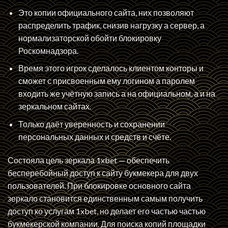
Это копии официального сайта, них позволяют
распределить трафик, снизив нагрузку а сервер, а
нормализаторской обойти блокировку
Роскомнадзора.
Время этого игрок сделалось клиентом конторы и
сможет с присвоенным ему логином а паролем
входить же учётную запись а на официальном, а и на
зеркальном сайтах.
Только даёт уверенность и сохранении
персональных данных и средств и счёте.
Состояла цель зеркала 1xbet — обеспечить
бесперебойный доступ к сайту букмекера для двух
пользователей. При блокировке основного сайта
зеркало становится единственным самым получить
доступ ко услугам 1xbet, но делает его частью частью
букмекерской компании. Для поиска копий площадки