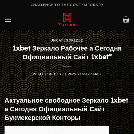
Skip
CHALLENGE TO THE CONTEMPORARY
to
content
UNCATEGORIZED
1xbet Зеркало Рабочее а Сегодня
Официальный Сайт 1xbet”
POSTED ON
JULY 31, 2025
BY
MAZZARIO
Актуальное свободное Зеркало 1xbet
а Сегодня Официальный Сайт
Букмекерской Конторы