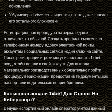
обновлений.
У букмекера 1xbet есть лицензия, но это даже спасает
его остального блокировки.
Регистрационная процедура на зеркале даже
отличается от обычной. Создать профиль сможете по
телефонному номеру, адресу электронной почты,
аккаунтам в социальных сетях, в «один клик» на сайте.
После регистрации игроки могут использовать 1xbet
вход, чтобы вошли в свой аккаунт. Для вывода
материальнопроизводственных обязательно пройти
процедуру верификации, предоставив те документы, как
паспорт или водительские неприобретшим.
Как использовали 1xbet Для Ставок На
Киберспорт?
Ведущий спортивный онлайн оператор учетом данный