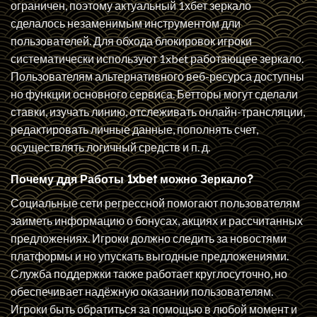
ограничен, поэтому актуальный 1хбет зеркало
сделалось незаменимым инструментом дли
пользователей. Для обхода блокировок игроки
систематически используют 1xbet работающее зеркало.
Пользователям альтернативного веб-ресурса доступны
но функции основного сервиса. Бетторы могут сделали
ставки, изучать линию, отслеживать онлайн-трансляции,
редактировать личные данные, пополнять счет,
осуществлять логичный средств и п. д.
Почему ддя Работы 1xbet можно Зеркало?
Социальные сети регрессной помогают пользователям
заиметь информацию о бонусах, акциях и рассчитанных
предложениях. Игроки должно следить за новостями
платформы и но упускать выгодные предложениями.
Служба поддержки также работает круглосуточно, но
обеспечивает надёжную оказании пользователям.
Игроки быть обратиться за помощью в любой момент и