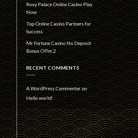
Roxy Palace Online Casino Play
Now
Top Online Casino Partners for
Success
Mr Fortune Casino No Deposit
Bonus Offer.2
RECENT COMMENTS
A WordPress Commenter
on
Hello world!