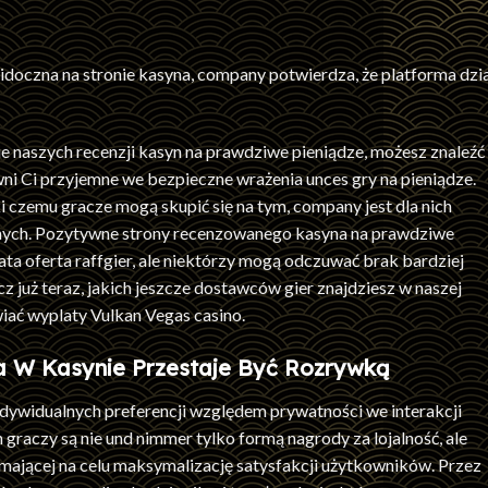
doczna na stronie kasyna, company potwierdza, że platforma dzi
ie naszych recenzji kasyn na prawdziwe pieniądze, możesz znaleźć
wni Ci przyjemne we bezpieczne wrażenia unces gry na pieniądze.
ki czemu gracze mogą skupić się na tym, company jest dla nich
żnych. Pozytywne strony recenzowanego kasyna na prawdziwe
ata oferta raffgier, ale niektórzy mogą odczuwać brak bardziej
 już teraz, jakich jeszcze dostawców gier znajdziesz w naszej
wiać
wyplaty Vulkan Vegas casino
.
a W Kasynie Przestaje Być Rozrywką
ndywidualnych preferencji względem prywatności we interakcji
graczy są nie und nimmer tylko formą nagrody za lojalność, ale
mającej na celu maksymalizację satysfakcji użytkowników. Przez