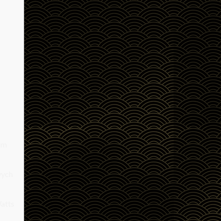
еm
wych
atts