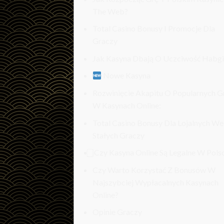
The Web?
Total Casino Bonusy I Promocje Dla
Graczy
Jak Kasyna Dbają O Uczciwość Habgi
Nowe Kasyna
Rozwinięcie Akapitu O Popularnych G
W Kasynach Online:
Total Casino Bonusy Dla Lojalnych We
Stałych Graczy
⃣ Czy Kasyna Online Są Legalne W Pols
Czy Warto Korzystać Z Bonusów W
Najszybciej Wypłacalnych Kasynach
Online?
Opinie Graczy