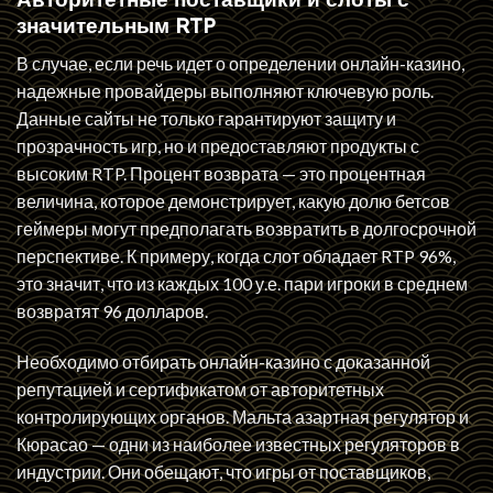
значительным RTP
В случае, если речь идет о определении онлайн-казино,
надежные провайдеры выполняют ключевую роль.
Данные сайты не только гарантируют защиту и
прозрачность игр, но и предоставляют продукты с
высоким RTP. Процент возврата — это процентная
величина, которое демонстрирует, какую долю бетсов
геймеры могут предполагать возвратить в долгосрочной
перспективе. К примеру, когда слот обладает RTP 96%,
это значит, что из каждых 100 у.е. пари игроки в среднем
возвратят 96 долларов.
Необходимо отбирать онлайн-казино с доказанной
репутацией и сертификатом от авторитетных
контролирующих органов. Мальта азартная регулятор и
Кюрасао — одни из наиболее известных регуляторов в
индустрии. Они обещают, что игры от поставщиков,