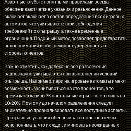
Азартные клубы с понятными правилами всегда
обеспечивают четкие указания и разъяснения. Данное
включает включает в состав определение всех игровых
автоматов, что учитываются при соблюдении
требований по отыгрышу, а также временные
ограничения. Подобный метод позволяет предотвратить
недопониманий и обеспечивает уверенность со
стороны клиентов.
Важно отметить, как далеко не все развлечения
равнозначно учитываются при выполнении условий
отыгрыша. Например, пари на игровые автоматы имеют
возможность засчитываться на сто процентов, в то
время как в казино 7К настольные игры — всего лишь на
10-20%. Поэтому до началом развлечения следует
внимательно проанализировать все доступные аспекты.
Прозрачные условия обеспечивают пользователям
ясно понимать, что их ждет, и миновать неожиданных