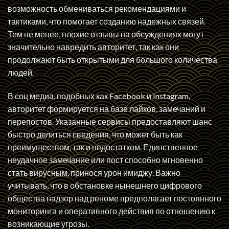
возможность обмениваться рекомендациями и
тактиками, что помогает созданию надежных связей.
Тем не менее, плохие отзывы на обсуждениях могут
значительно навредить авторитет, так как они
продолжают быть открытыми для большого количества
людей.
В соц медиа, подобных как Facebook и Instagram,
авторитет формируется на базе лайков, замечаний и
перепостов. Указанные сервисы предоставляют шанс
быстро делиться сведения, что может быть как
преимуществом, так и недостатком. Единственное
неудачное замечание или пост способно мгновенно
стать вирусным, принося урон имиджу. Важно
учитывать, что в обстановке нынешнего цифрового
общества надзор над реноме предполагает постоянного
мониторинга и оперативного действия по отношению к
возникающие угрозы.