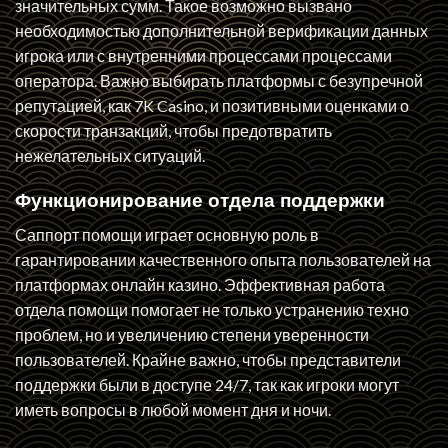
значительных сумм. Такое возможно вызвано
необходимостью дополнительной верификации данных
игрока или с внутренними процессами процессами
оператора. Важно выбирать платформы с безупречной
репутацией, как 7K Casino, и позитивными оценками о
скорости транзакций, чтобы предотвратить
нежелательных ситуаций.
Функционирование отдела поддержки
Саппорт помощи играет основную роль в
гарантировании качественного опыта пользователей на
платформах онлайн казино. Эффективная работа
отдела помощи помогает не только устранению техно
проблем, но и увеличению степени уверенности
пользователей. Крайне важно, чтобы представители
поддержки были в доступе 24/7, так как игроки могут
иметь вопросы в любой момент дня и ночи.