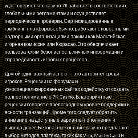
удостоверяет, что казино 7К работает в соответствии с
глобальными регламентами и осуществляет
периодические проверки. Сертифицированные
гэмблинг-платформы, обычно, работают с известными
надзорными организациями, такими как Мальтийская
игорная комиссия или Кюрасао. Это обеспечивает
пользователям безопасность личных информации и
справедливость игровых процессов.
Другой один важный аспект — это авторитет среди
игроков. Рецензии на форумах и
узкоспециализированных сайтах содействуют создать
полное понимание о 7K Casino. Благоприятные
рецензии говорят о превосходном уровне поддержки и
ясности транзакций. Кроме того следует обратить
внимание на доступные варианты пополнения и
вывода денег. Безопасные онлайн-казино предлагают
выбор методов платежа, таких как Visa, MasterCard и