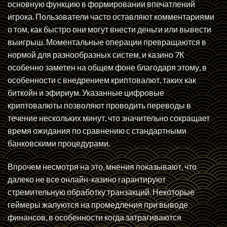
основную функцию в формировании впечатлений
игрока. Пользователи часто оставляют комментариями
о том, как быстро они могут внести деньги или вывести
выигрыш. Моментальные операции превращаются в
нормой для разнообразных систем, и казино 7К
особенно заметен на общем фоне благодаря этому, в
особенности с внедрением криптовалют, таких как
биткойн и эфириум. Указанные цифровые
криптовалюты позволяют проводить переводы в
течение нескольких минут, что значительно сокращает
время ожидания по сравнению с стандартными
банковскими процедурами.
Впрочем несмотря на это, мнения показывают, что
далеко не все онлайн-казино гарантируют
стремительную обработку транзакций. Некоторые
геймеры жалуются на промедления при выводе
финансов, в особенности когда затрагиваются