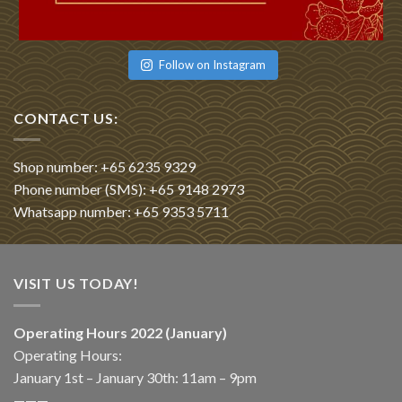
Follow on Instagram
CONTACT US:
Shop number: +65 6235 9329
Phone number (SMS): +65 9148 2973
Whatsapp number: +65 9353 5711
VISIT US TODAY!
Operating Hours 2022 (January)
Operating Hours:
January 1st – January 30th: 11am – 9pm
———