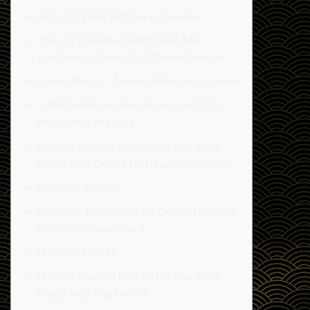
En İyi / Popüler Bilgisayar Oyunları
How To Download And Install 1win
Azerbaycan Yukle On Different Devices
Casino Pin Up – Təntənəli Reytinqli Kazino
In Yüklə Android Apk Və Ios App 2023
Müftə Indir My Blog
In Yüklə Android Apk Və Ios App 2023
Pulsuz Indir Centre De Documentació Sip
In Casino Tətbiqi
Windows 10-u Müftə Və Original Şəkildə
Necə Yükləmək Olar ?
In Mobil Tətbiqi
In Yüklə Android Apk Və Ios App 2023
Pulsuz Indir Kazino 516