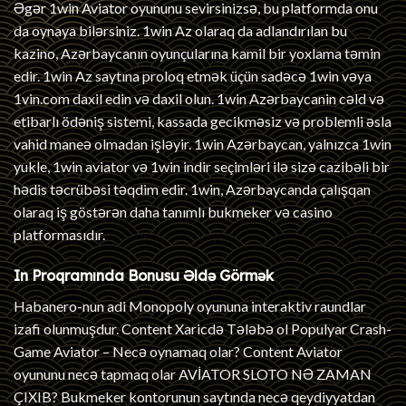
Əgər 1win Aviator oyununu sevirsinizsə, bu platformda onu
da oynaya bilərsiniz. 1win Az olaraq da adlandırılan bu
kazino, Azərbaycanın oyunçularına kamil bir yoxlama təmin
edir. 1win Az saytına proloq etmək üçün sadəcə 1win vəya
1vin.com daxil edin və daxil olun. 1win Azərbaycanin cəld və
etibarlı ödəniş sistemi, kassada gecikməsiz və problemli əsla
vahid maneə olmadan işləyir. 1win Azərbaycan, yalnızca 1win
yukle, 1win aviator və 1win indir seçimləri ilə sizə cazibəli bir
hədis təcrübəsi təqdim edir. 1win, Azərbaycanda çalışqan
olaraq iş göstərən daha tanımlı bukmeker və casino
platformasıdır.
In Proqramında Bonusu Əldə Görmək
Habanero-nun adi Monopoly oyununa interaktiv raundlar
izafi olunmuşdur. Content Xaricdə Tələbə ol Populyar Crash-
Game Aviator – Necə oynamaq olar? Content Aviator
oyununu necə tapmaq olar AVİATOR SLOTO NƏ ZAMAN
ÇIXIB? Bukmeker kontorunun saytında necə qeydiyyatdan