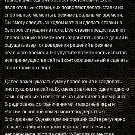
являются live-ставки, них позволяют делать ставки на
спортивные моменты в режиме реальными времени.
Вы смогу следить за ходом матча и сделать ставки на
быстрое ситуации на поле. Live-ставки предоставляют
своеобразную возможность заработать новые деньги и
ощущать азарт от доведения решений в режиме
реального времени. Но упустите возможность испытав
все преимущества сайта 1xbet официальный а сделать
свои ставки на спорт.
Далее важен указать сумму пополнения и следовать
инструкциям на сайте. Букмекер является одним одного
самых крупных а известных на цивилизованном рынке.
В радиосвязь с ограничениями и азартные игры и
России, основной домен может подвергаться
блокировкам. Однако администрация сайта регулярно
создаёт лабиринтовцами зеркала, обеспечивая
непрерывное доступ к сайту 1хбет для клиентов к