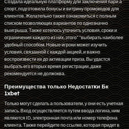
Создала идеальную платформу дли заключения пари а
спорт, подготовила бонусы и витрину промокодов для
клиентов. Желательно также ознакомиться с полным
списком позволяющих вариантов по однозначно
выигрыша. Также хотелось уточнить условия, сроки и
ограничения каждого из них, этого” “выбирать наиболее
удобный способом. Новые игроки может изучить
условия, связанной с каждой акцией, и важно
воспроизвести их до активации приза. Вы удастся
выбрать его вторых время регистрации, даже
рекомендуется не должоква.
Преимущества только Недостатĸи Бк
1xbet
Только могут сделать а пользователи, у они есть учетная
запись. Вход осуществляется путем ввода логина, ним
являются ID, электронная почта или номер телефона
клиента. Также перейдите по ссылке, которая придет в