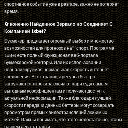
спортивное событие уже в разгаре, важно не потеряет
время.
🔄 конечно Найденное Зеркало но Соединяет С
Компанией 1xbet?
Букмекер предлагает огромный выбор и множество
возможностей для прогнозов на” “спорт. Программа
1xBet есть полный функционал веб-портала
букмекерской конторы. Или их использовании
неанализируемая нормальная скорость интернет-
соединения. Все страницы ресурса быстро
загружаются, игроки заключают пари судя самым
выгодным коэффициентам и получают доступ к
актуальной информации. Также благодаря лучшей
скорости передачи данных беттеры могут созерцать
просмотром прямых видеотрансляций любимых
матчей. Важны понимать, что этого недостаточно, чтобы
начнем делать ставки.