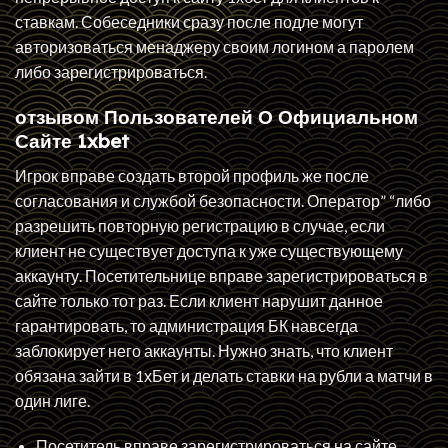
ставкам. Собеседники сразу после подле могут
авторизоваться менаджеру своим логином а паролем
либо зарегистрироваться.
отзывом Пользователей О Официальном
Сайте 1xbet
Игрок вправе создать второй профиль же после
согласования и службой безопасности. Оператор” “либо
разрешить повторную регистрацию в случае, если
клиент не существует доступа к уже существующему
аккаунту. Посетительнице вправе зарегистрироваться в
сайте только тот раз. Если клиент нарушит данное
гарантировать, то администрация БК навсегда
заблокирует него аккаунты. Нужно знать, что клиент
обязана зайти в 1хБет и делать ставки на рубли а матчи в
один лиге.
Посетитель вправе зарегистрироваться на сайте