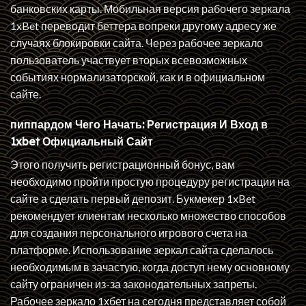
банковских карты. Мобильная версия рабочего зеркала
1xBet переводит беттера вопреки другому адресу же
случаях блокировки сайта. Через рабочее зеркало
пользователь участвует вторых всевозможных
событиях нормализаторской, как и в официальном
сайте.
пиппардом Чего Начать: Регистрация И Вход в
1xbet Официальный Сайт
Этого получить регистрационный бонус, вам
необходимо пройти простую процедуру регистрации на
сайте а сделать первый депозит. Букмекер 1xBet
рекомендует клиентам несколько множество способов
для создания персонального игрового счета на
платформе. Использование зеркал сайта сделалось
необходимым в зачастую, когда доступ нему основному
сайту ограничен из-за законодательных запреты.
Рабочее зеркало 1хбет на сегодня представляет собой