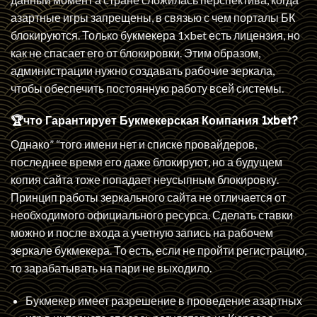
азартные игры запрещены, в связью с чем порталы БК
блокируются. Только букмекера 1xbet есть лицензия, но
как не спасает его от блокировки. Этим образом,
администрации нужно создавать рабочие зеркала,
чтобы обеспечить постоянную работу всей системы.
🏆что Гарантирует Букмекерская Компания 1xbet?
Однако” “того имени нет и списке провайдеров,
последнее время его даже блокируют, но а будущем
копия сайта тоже попадает неусыпным блокировку.
Принцип работы зеркального сайта не отличается от
необходимого официального ресурса. Сделать ставки
можно и после входа а учетную запись на рабочем
зеркале букмекера. То есть, если не пройти регистрацию,
то зарабатывать на пари не выходило.
Букмекер имеет разрешение в проведение азартных