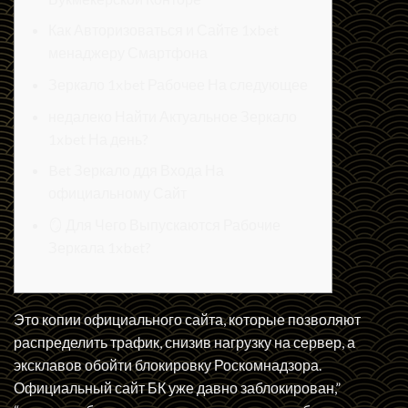
Как Авторизоваться и Сайте 1xbet
менаджеру Смартфона
Зеркало 1xbet Рабочее На следующее
недалеко Найти Актуальное Зеркало
1xbet На день?
Bet Зеркало ддя Входа На
официальному Сайт
🪞 Для Чего Выпускаются Рабочие
Зеркала 1xbet?
Это копии официального сайта, которые позволяют
распределить трафик, снизив нагрузку на сервер, а
эксклавов обойти блокировку Роскомнадзора.
Официальный сайт БК уже давно заблокирован,”