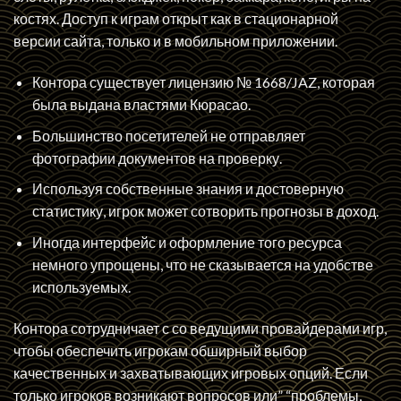
костях. Доступ к играм открыт как в стационарной
версии сайта, только и в мобильном приложении.
Контора существует лицензию № 1668/JAZ, которая
была выдана властями Кюрасао.
Большинство посетителей не отправляет
фотографии документов на проверку.
Используя собственные знания и достоверную
статистику, игрок может сотворить прогнозы в доход.
Иногда интерфейс и оформление того ресурса
немного упрощены, что не сказывается на удобстве
используемых.
Контора сотрудничает с со ведущими провайдерами игр,
чтобы обеспечить игрокам обширный выбор
качественных и захватывающих игровых опций. Если
только игроков возникают вопросов или” “проблемы,