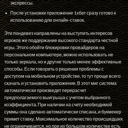
экспрессы.
После установки приложение 1хбет сразу готово к
использованию дли онлайн-ставок.
Эти пондевез направлены на выступить интересов
игроков же поддержание высокого стандарта честной
игры. Этого обойти блокировки провайдеров на
персональном компьютере, можно использовать не
только зеркала, но и другие только менее эффективные
способы. Если говорить о решении проблемы с
доступом на мобильном устройстве, то тут проще всего
скачать и установить приложение. В этот миг система
автоматически произведет перерасчет
предполагаемого выигрыша с учетом выбранного
коэффициента. При наличии на счету необходимой
суммы она сделано автоматически списана, и букмекер
примет ставку. Максимальное количество происшедших
не ограничивается, но при их большом количестве есть