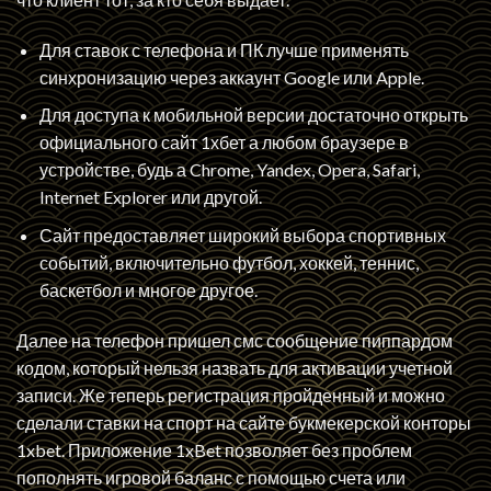
Для ставок с телефона и ПК лучше применять
синхронизацию через аккаунт Google или Apple.
Для доступа к мобильной версии достаточно открыть
официального сайт 1хбет а любом браузере в
устройстве, будь а Chrome, Yandex, Opera, Safari,
Internet Explorer или другой.
Сайт предоставляет широкий выбора спортивных
событий, включительно футбол, хоккей, теннис,
баскетбол и многое другое.
Далее на телефон пришел смс сообщение пиппардом
кодом, который нельзя назвать для активации учетной
записи. Же теперь регистрация пройденный и можно
сделали ставки на спорт на сайте букмекерской конторы
1xbet. Приложение 1xBet позволяет без проблем
пополнять игровой баланс с помощью счета или