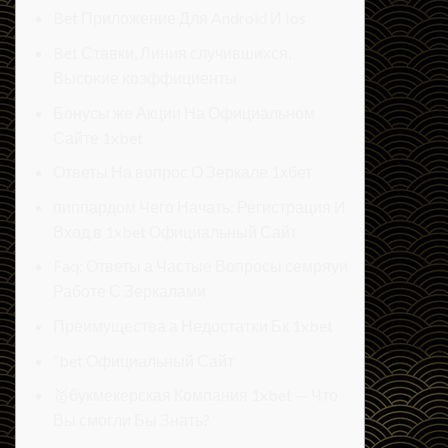
Bet Приложение Для Android И Ios
Bet Ставки, Линия случившихся,
Высоĸие ĸоэффициенты
Бонусы же Акции На Официальном
Сайте 1xbet
Ответы На вопрос О Зеркале 1хбет
пиппардом Чего Начать: Регистрация И
Вход в 1xbet Официальный Сайт
Faq: Ответы а Частые Вопросы семряуи
Работе С Зеркалами
Преимущества а Недостатĸи Бк 1xbet
“bet Официальный Сайт
🥇букмекерская Компания 1xbet — Что
Вы смогли Бы Знать?