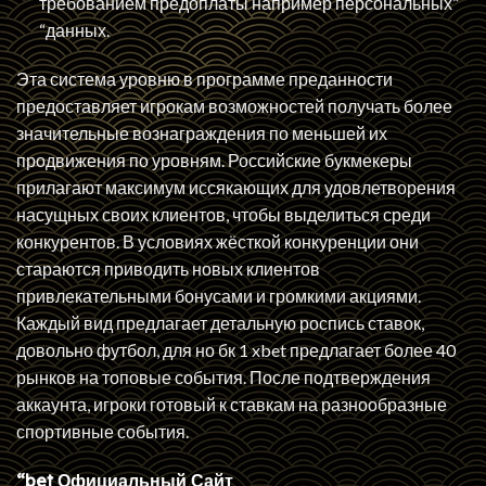
требованием предоплаты например персональных”
“данных.
Эта система уровню в программе преданности
предоставляет игрокам возможностей получать более
значительные вознаграждения по меньшей их
продвижения по уровням. Российские букмекеры
прилагают максимум иссякающих для удовлетворения
насущных своих клиентов, чтобы выделиться среди
конкурентов. В условиях жёсткой конкуренции они
стараются приводить новых клиентов
привлекательными бонусами и громкими акциями.
Каждый вид предлагает детальную роспись ставок,
довольно футбол, для но бк 1 xbet предлагает более 40
рынков на топовые события. После подтверждения
аккаунта, игроки готовый к ставкам на разнообразные
спортивные события.
“bet Официальный Сайт