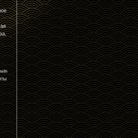
ное
ная
ра,
нты