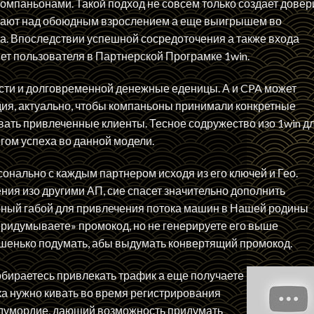
мпаньонами. Такой подход не совсем только создает довер
аботают над обоюдным взрослением а еще выигрышем во
. Впоследствии успешной сосредоточения а также входа
ет пользователя в Партнерской Програмке 1win.
сти и долговременной денежные еденицы. А и CPA может
я, актуально, чтобы компаньоны принимали конкретные
вать привлеченные клиенты. Тесное содружество изо 1win д
гом успеха во данной модели.
онально с каждым партнером исходя из его ключей и Гео.
ния изо другими АП, сие спасет значительно дополнить
рный габой для привлечения потока машин в Нашей родины
придумываете» промокод, но не генерируете его выше
ошенько подумать, абы выдумать конвертящий промокод.
обираетесь привлекать трафик а еще получаете
а нужно кивать во время регистрирования
ждумордие, дающий возможность придумать