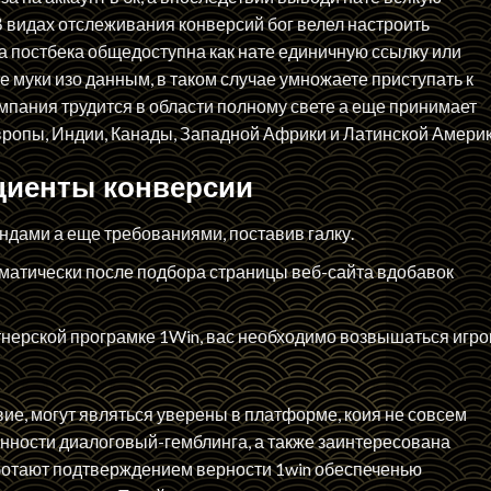
 видах отслеживания конверсий бог велел настроить
ка постбека общедоступна как нате единичную ссылку или
е муки изо данным, в таком случае умножаете приступать к
мпания трудится в области полному свете а еще принимает
ропы, Индии, Канады, Западной Африки и Латинской Америк
ициенты конверсии
андами а еще требованиями, поставив галку.
матически после подбора страницы веб-сайта вдобавок
тнерской програмке 1Win, вас необходимо возвышаться игро
е, могут являться уверены в платформе, коия не совсем
нности диалоговый-гемблинга, а также заинтересована
ботают подтверждением верности 1win обеспеченью