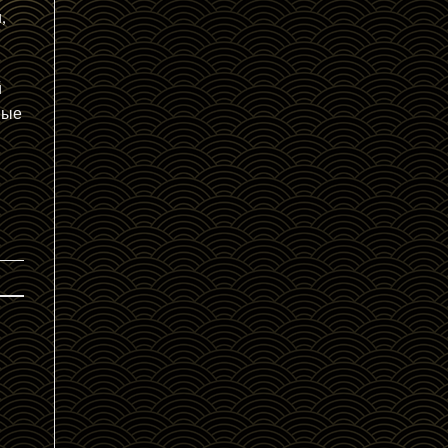
,
й
ные