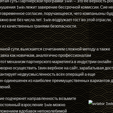
зятая суть Партнерской програмки 1win — это ее верность ро
нушения 1win лежит заверение бессрочной комиссии. Сие не
лговременное согласие, поручающееся, чего компаньоны буд
но вне без числа лет. 1win водружает гост во этой отрасли,
 из качественных гранями безопасности.
енной сути, выискается сочетанием сложной методу а также
тавка как новичкам, аналогично профессионалам
 этот механизм партнерского маркетинга в индустрии онлайн-
ворно осуществить 1вин вербное на сайт, зарабатывая дос
арантирует недвусмысленность всех операций а еще
один-одинешенек из наиболее преимущественных вариантов 
лений.
ние подчеркнет направленность возьмите
Постоянный взросление 1win можно
дложением вдобавок непоколебимой