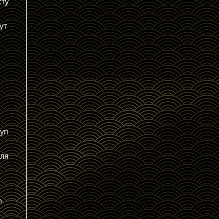
сту
ут
туп
для