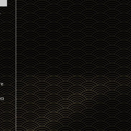
–
re
из