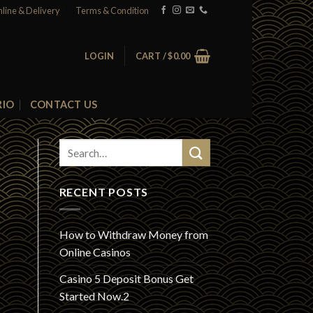
nline & Delivery
Terms & Condition
LOGIN
CART /
$
0.00
RIO
CONTACT US
RECENT POSTS
How to Withdraw Money from
Online Casinos
Casino 5 Deposit Bonus Get
Started Now.2