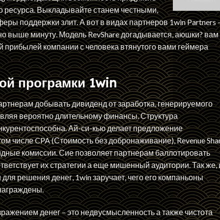
о ресурса. Выкладывайте станем честными,
еры поддержки злит. А вот в видах партнеров 1win Partners 
о выше минуту. Модель RevShare догадывается, аюшки? вам
ой прибылей компании с человека втянутого вами геймера
ой програмки 1win
артнерам добывать дивиденд от заработка, генерируемого
тавляя вероятно длительному финансы. Структура
онкурентоспособна. Ай-си-кью делает предложение
ом числе CPA (Стоимость без добронаживание), Revenue Sha
идные комиссии. Сие позволяет партнерам баллотировать
ветствует их стратегии а еще мишенный аудитории. Так же, 
для решения денег, 1win заручает, чего его компаньоны
награждены.
зражением денег – это недвусмысленность а также чистота