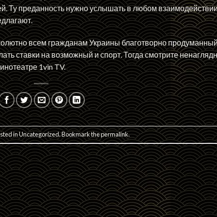
й. Ту преданность нужно услышать в любом взаимодействии
едлагают.
солютно всем гражданам Украины благотворно продуманны
лать ставки на возможный и спорт. Тогда смотрите ненагляд
нотеатре 1vin TV.
sted in
Uncategorized
. Bookmark the
permalink
.