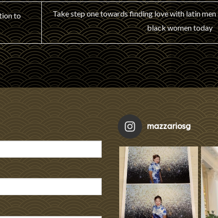
Take step one towards finding love with latin men
tion to
black women today
mazzariosg