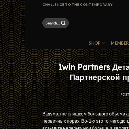
Skip
CHALLENGE TO THE CONTEMPORARY
to
content
Search
for:
SHOP
MEMBER
1win Partners Де
Партнерской п
POS
Вздумал не слишком большого объема а
первичных порах. Во-2-х это то, чего 
возьмите недельку или больше, а вводят 