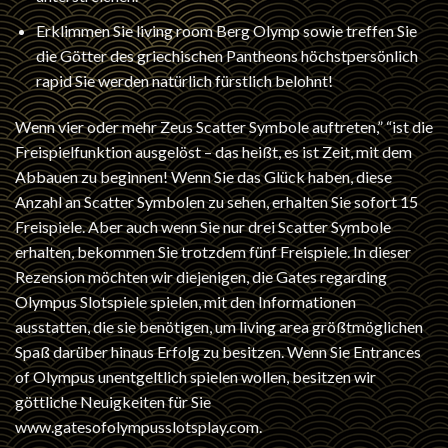
Erklimmen Sie living room Berg Olymp sowie treffen Sie
die Götter des griechischen Pantheons höchstpersönlich
rapid Sie werden natürlich fürstlich belohnt!
Wenn vier oder mehr Zeus Scatter Symbole auftreten,” “ist die
Freispielfunktion ausgelöst – das heißt, es ist Zeit, mit dem
Abbauen zu beginnen! Wenn Sie das Glück haben, diese
Anzahl an Scatter Symbolen zu sehen, erhalten Sie sofort 15
Freispiele. Aber auch wenn Sie nur drei Scatter Symbole
erhalten, bekommen Sie trotzdem fünf Freispiele. In dieser
Rezension möchten wir diejenigen, die Gates regarding
Olympus Slotspiele spielen, mit den Informationen
ausstatten, die sie benötigen, um living area größtmöglichen
Spaß darüber hinaus Erfolg zu besitzen. Wenn Sie Entrances
of Olympus unentgeltlich spielen wollen, besitzen wir
göttliche Neuigkeiten für Sie
www.gatesofolympusslotsplay.com
.