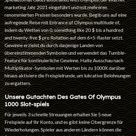
marketing Jahr 2021 eingeführt und mit mehreren
renommierten Preisen besonders wurde. Begib uns auf eine
aufregende Reise mit Entrance of Olympus multitude of,
indem du Wetten von 0, something like 20 $ bis a hundred
and twenty-five $ pro Rotation auf dem 6×5-Raster setzt.
Gewinne erzielst du durch dasjenige Landen von
übereinstimmenden Symbolen und verwendet das Tumble-
Feature für kontinuierliche Gewinne. Halte Ausschau nach
Multiplikator-Symbolen mit Werten bis zu 1000X darüber
hinaus aktiviere die Freispielrunde, um lukrative Belohnungen
zu ergattern.
Unsere Gutachten Des Gates Of Olympus
1000 Slot-spiels
Für jeweils 3 schnelle Streuungen erhalten Sie 5 neue
Freispiele auf Ihr Konto, und es gibt keine Obergrenze für
Wiederholungen. Spieler aus anderen Ländern können die