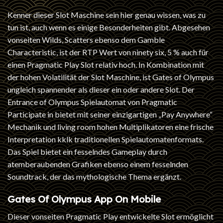
Kenner dieser Slot Maschine sein hier genau wissen, was zu
tun ist, auch wenn es einige Besonderheiten gibt. Abgesehen
vonseiten Wilds, Scatters ebenso dem Gamble
Characteristic, ist der RTP Wert von ninety six, 5 % auch für
einen Pragmatic Play Slot relativ hoch. In Kombination mit
der hohen Volatilität der Slot Maschine, ist Gates of Olympus
ungleich spannender als dieser ein oder andere Slot. Der
Entrance of Olympus Spielautomat von Pragmatic
Participate in bietet mit seiner einzigartigen „Pay Anywhere“
Mechanik und living room hohen Multiplikatoren eine frische
Interpretation kklk traditionellen Spielautomatenformats.
Das Spiel bietet ein fesselndes Gameplay durch
atemberaubenden Grafiken ebenso einem fesselnden
Soundtrack, der das mythologische Thema ergänzt.
Gates Of Olympus App On Mobile
Dieser vonseiten Pragmatic Play entwickelte Slot ermöglicht