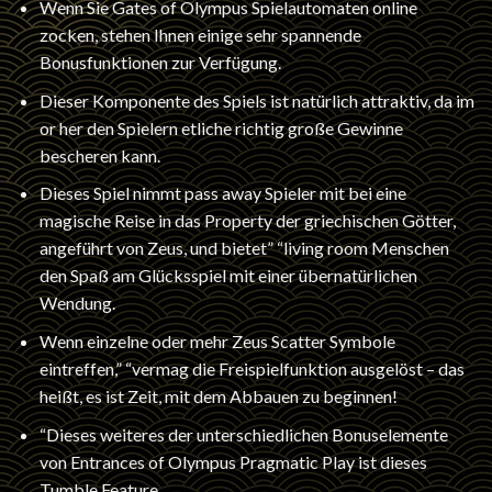
Wenn Sie Gates of Olympus Spielautomaten online
zocken, stehen Ihnen einige sehr spannende
Bonusfunktionen zur Verfügung.
Dieser Komponente des Spiels ist natürlich attraktiv, da im
or her den Spielern etliche richtig große Gewinne
bescheren kann.
Dieses Spiel nimmt pass away Spieler mit bei eine
magische Reise in das Property der griechischen Götter,
angeführt von Zeus, und bietet” “living room Menschen
den Spaß am Glücksspiel mit einer übernatürlichen
Wendung.
Wenn einzelne oder mehr Zeus Scatter Symbole
eintreffen,” “vermag die Freispielfunktion ausgelöst – das
heißt, es ist Zeit, mit dem Abbauen zu beginnen!
“Dieses weiteres der unterschiedlichen Bonuselemente
von Entrances of Olympus Pragmatic Play ist dieses
Tumble Feature.