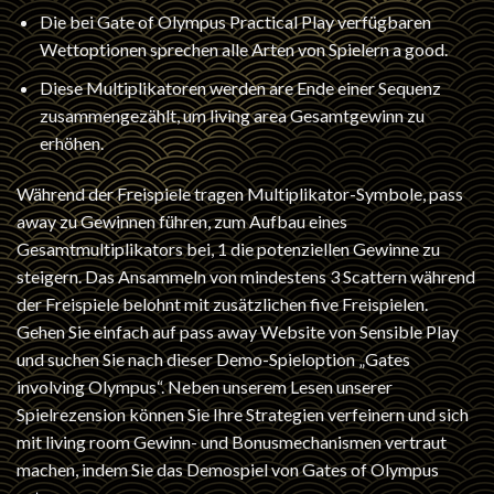
Die bei Gate of Olympus Practical Play verfügbaren
Wettoptionen sprechen alle Arten von Spielern a good.
Diese Multiplikatoren werden are Ende einer Sequenz
zusammengezählt, um living area Gesamtgewinn zu
erhöhen.
Während der Freispiele tragen Multiplikator-Symbole, pass
away zu Gewinnen führen, zum Aufbau eines
Gesamtmultiplikators bei, 1 die potenziellen Gewinne zu
steigern. Das Ansammeln von mindestens 3 Scattern während
der Freispiele belohnt mit zusätzlichen five Freispielen.
Gehen Sie einfach auf pass away Website von Sensible Play
und suchen Sie nach dieser Demo-Spieloption „Gates
involving Olympus“. Neben unserem Lesen unserer
Spielrezension können Sie Ihre Strategien verfeinern und sich
mit living room Gewinn- und Bonusmechanismen vertraut
machen, indem Sie das Demospiel von Gates of Olympus