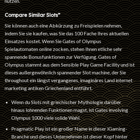
nutzen.
Compare Similar Slots”
Sie können auch eine Abkürzung zu Freispielen nehmen,
indem Sie sie kaufen, was Sie das 100 Fache Ihres aktuellen
Einsatzes kostet. Wenn Sie Gates of Olympus
Spielautomaten online zocken, stehen Ihnen etliche sehr
spannende Bonusfunktionen zur Verfügung. Gates of
Olympus stammt aus dem Sensible Play Game Facility und ist
dieses außergewöhnlich spannender Slot machine, der Sie
throughout ein längst vergangenes, imaginäres Land internet
marketing antiken Griechenland entführt.
Wenn du Slots mit griechischer Mythologie darüber
hinaus lohnenden Funktionen magst, ist Gates involving
Olympus 1000 viele solide Wahl.
Pragmatic Play ist ein großer Name in dieser iGaming-
Branche und dieses Unternehmen ist dieser Kopf hinter