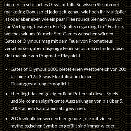
nimmer so sehr inches Gewicht fällt. So wissen Sie internet
marketing Bonusspiel jederzeit genau, wie hoch Ihr Multiplier
ist oder aber eben wie ein paar Free rounds Sie nach wie vor
zur Verfügung besitzen. Ein “Quality regarding Life” Feature,
welches wir uns für mehr Slot Games wünschen würden.
Gates of Olympus mag mit dem Feuer von Prometheus
versehen sein, aber dasjenige Feuer selbst neu erfindet dieser
Slot machine von Pragmatic Play nicht.
Gates of Olympus 1000 bietet einen Wettbereich von 20c
bis hin zu 125 $, was Flexibilität in deiner
Einsatzgestaltung ermöglicht.
Hier liegt dasjenige eigentliche Potenzial dieses Spiels,
und Sie können signifikante Auszahlungen von bis über 5.
000-fachem Kapitaleinsatz gewinnen.
20 Gewinnlinien werden hier genutzt, die mit vielen
mythologischen Symbolen gefüllt sind immer wieder.