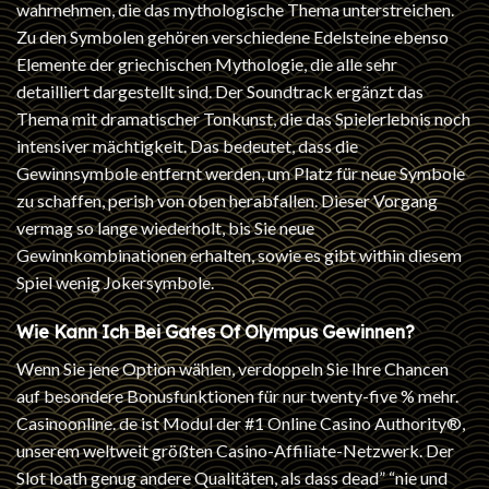
wahrnehmen, die das mythologische Thema unterstreichen.
Zu den Symbolen gehören verschiedene Edelsteine ebenso
Elemente der griechischen Mythologie, die alle sehr
detailliert dargestellt sind. Der Soundtrack ergänzt das
Thema mit dramatischer Tonkunst, die das Spielerlebnis noch
intensiver mächtigkeit. Das bedeutet, dass die
Gewinnsymbole entfernt werden, um Platz für neue Symbole
zu schaffen, perish von oben herabfallen. Dieser Vorgang
vermag so lange wiederholt, bis Sie neue
Gewinnkombinationen erhalten, sowie es gibt within diesem
Spiel wenig Jokersymbole.
Wie Kann Ich Bei Gates Of Olympus Gewinnen?
Wenn Sie jene Option wählen, verdoppeln Sie Ihre Chancen
auf besondere Bonusfunktionen für nur twenty-five % mehr.
Casinoonline. de ist Modul der #1 Online Casino Authority®,
unserem weltweit größten Casino-Affiliate-Netzwerk. Der
Slot loath genug andere Qualitäten, als dass dead” “nie und