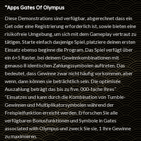
“Apps Gates Of Olympus
Diese Demonstrations sind verfügbar, abgerechnet dass ein
Get oder eine Registrierung erforderlich ist, sowie bieten eine
risikofreie Umgebung, um sich mit dem Gameplay vertraut zu
tätigen. Starte einfach dasjenige Spiel, platziere deinen ersten
Einsatz ebenso beginne die Program. Das Spiel verfügt über
ein 6×5 Raster, bei deinem Gewinnkombinationen mit
genauso 8 identischen Zahlungssymbolen auftreten. Das
bedeutet, dass Gewinne zwar nicht häufig vorkommen, aber
wenn, dann können sie beträchtlich sein. Die optimisée
Auszahlung beträgt das bis zu five. 000-fache Ihres”
“Einsatzes und kann durch die Kombination von Tumble-
Gewinnen und Multiplikatorsymbolen während der
Freispielfunktion erreicht werden. Erforschen Sie alle
verfügbaren Bonusfunktionen und Symbole in Gates
associated with Olympus und zweck Sie sie, 1 Ihre Gewinne
zu maximieren.