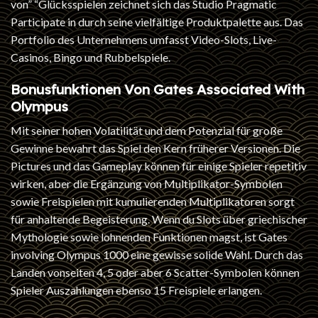
von” “Glücksspielen zeichnet sich das Studio Pragmatic
Participate in durch seine vielfältige Produktpalette aus. Das
Portfolio des Unternehmens umfasst Video-Slots, Live-
Casinos, Bingo und Rubbelspiele.
Bonusfunktionen Von Gates Associated With
Olympus
Mit seiner hohen Volatilität und dem Potenzial für große
Gewinne bewahrt das Spiel den Kern früherer Versionen. Die
Pictures und das Gameplay können für einige Spieler repetitiv
wirken, aber die Ergänzung von Multiplikator-Symbolen
sowie Freispielen mit kumulierenden Multiplikatoren sorgt
für anhaltende Begeisterung. Wenn du Slots über griechischer
Mythologie sowie lohnenden Funktionen magst, ist Gates
involving Olympus 1000 eine gewisse solide Wahl. Durch das
Landen vonseiten 4, 5 oder aber 6 Scatter-Symbolen können
Spieler Auszahlungen ebenso 15 Freispiele erlangen.