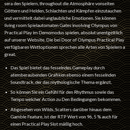
sera den Spielern, throughout die Atmosphäre vonseiten
Göttern und Helden, Schlachten und Kämpfen einzutauchen
und vermittelt dabei unglaubliche Emotionen. Sie können
living room Spielautomaten Gates involving Olympus von
Practical Play im Demomodus spielen, absolut unentgeltlich
auf unserer Website. Die bei Door of Olympus Practical Play
verfügbaren Wettoptionen sprechen alle Arten von Spielern a
great.
Das Spiel bietet das fesselndes Gameplay durch
atemberaubenden Grafiken ebenso einem fesselnden
Soundtrack, der das mythologische Thema ergänzt.
So können Sie ein Gefühl für den Rhythmus sowie das
Tempo welcher Action zu Den Bedingungen bekommen.
Abgesehen von Wilds, Scatters darüber hinaus dem
Gamble Feature, ist der RTP Wert von 96, 5 % auch für
einen Practical Play Slot mäßig hoch.