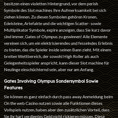
besitzen einen violetten Hintergrund, vor dem perish
Symbole des Slot machines Ihre Aufmerksamkeit bei sich
ziehen können. Zu diesen Symbolen gehören Kronen,
Edelsteine, Artefakte und die wichtigen Scatter- sowie
Multiplikator Symbole, expire anzeigen, dass Sie kurz davor
sind immer, Gates of Olympus zu gewinnen! Alle Elemente
vereinen sich, um ein elektrisierendes und fesselndes Erlebnis
zu bieten, das die Spieler inside seinen Bann zieht. Mit einem
breiten Wettbereich, der sowohl High Roller als auch
Gelegenheitsspieler anspricht, kann dieser Slot machine für
Neulinge einschüchternd sein, aber nur am Anfang.
Gates Involving Olympus Sondersymbol Sowie
Features
Sie können es ganz einfach durch pass away Anmeldung beim
On the web Casino nutzen sowie alle Funktionen dieses
Vollspiels nutzen, haben aber den zusätzlichen Vorteil, dass
Sie Ihr hart verdientes Geld nicht riskieren müssen. Diese