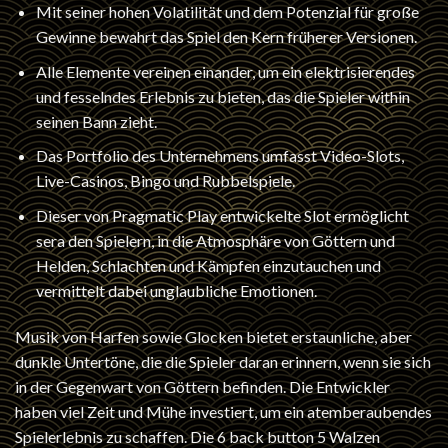
Mit seiner hohen Volatilität und dem Potenzial für große
Gewinne bewahrt das Spiel den Kern früherer Versionen.
Alle Elemente vereinen einander, um ein elektrisierendes
und fesselndes Erlebnis zu bieten, das die Spieler within
seinen Bann zieht.
Das Portfolio des Unternehmens umfasst Video-Slots,
Live-Casinos, Bingo und Rubbelspiele.
Dieser von Pragmatic Play entwickelte Slot ermöglicht
sera den Spielern, in die Atmosphäre von Göttern und
Helden, Schlachten und Kämpfen einzutauchen und
vermittelt dabei unglaubliche Emotionen.
Musik von Harfen sowie Glocken bietet erstaunliche, aber
dunkle Untertöne, die die Spieler daran erinnern, wenn sie sich
in der Gegenwart von Göttern befinden. Die Entwickler
haben viel Zeit und Mühe investiert, um ein atemberaubendes
Spielerlebnis zu schaffen. Die 6 back button 5 Walzen