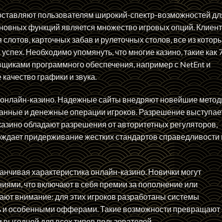
оставляют пользователям широкий-спектр-возможностей дл
сновных функций является множество игровых опций. Клиен
слотов, карточных забав и рулеточных столов, все из котор
успех. Необходимо упомянуть, что многие казино, такие как
вщиками программного обеспечения, например с NetEnt и
 качество графики и звука.
 онлайн-казино. Надежные сайты внедряют новейшие мето
данные и денежные операции игроков. Разрешение выступае
азино обладают разрешения от авторитетных регуляторов,
верждает придерживание жестких стандартов справедливости 
нчивая характеристика онлайн-казино. Новички могут
иями, что включают в себя премии за пополнение или
ают внимание: для этих игроков разработаны системы
ть и особенными офферами. Такие возможности превращают
и выгодной для всех типов пользователей.