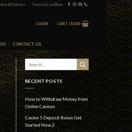
nline & Delivery
Terms & Condition
LOGIN
CART /
$
0.00
RIO
CONTACT US
RECENT POSTS
How to Withdraw Money from
Online Casinos
Casino 5 Deposit Bonus Get
Started Now.2