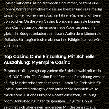
Spieler mit dem Casino zufrieden sind immer, besteht eine
höhere Wahrscheinlichkeit, dass sie bleiben und regelmäßig
Einzahlungen vornehmen. Auch erfahrene Spieler profitieren
von solchen On the web Casino Boni, denn auch sie können
neue Casinos ausprobieren oder neue Apps testen, ohne
gleich ihr Budget beladen zu müssen. Außerdem können sie
risikolos Strategien testen ebenso ihre Fähigkeiten vorwärts
verfeinern.
Top Casino Ohne Einzahlung Mit Schneller
Auszahlung: Myempire Casino
Besonders überzeugt cap zudem die Spielauswahl mit mehr
als 5. 000 Titeln. Für Casino Bénéfice ohne Einzahlung werden
häufig Mindesteinsätze angesetzt. Haben Sie Freispiele für
Spielautomaten erlangen, dann müssen Sie beispielsweise
mindestens just one Euro pro Rotate einsetzen, um living
room Bonusbedingungen zu genügen. Ein guter Bonus
zeichnet sich über einen moderaten Mindesteinsatz aus.