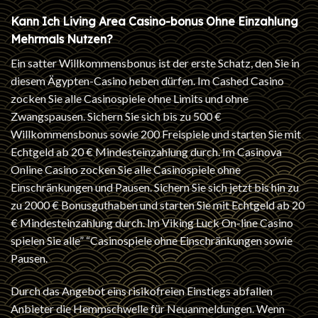
Kann Ich Living Area Casino-bonus Ohne Einzahlung
Mehrmals Nutzen?
Ein satter Willkommensbonus ist der erste Schatz, den Sie in
diesem Ägypten-Casino heben dürfen. Im Cashed Casino
zocken Sie alle Casinospiele ohne Limits und ohne
Zwangspausen. Sichern Sie sich bis zu 500 €
Willkommensbonus sowie 200 Freispiele und starten Sie mit
Echtgeld ab 20 € Mindesteinzahlung durch. Im Casinova
Online Casino zocken Sie alle Casinospiele ohne
Einschränkungen und Pausen. Sichern Sie sich jetzt bis hin zu
zu 2000 € Bonusguthaben und starten Sie mit Echtgeld ab 20
€ Mindesteinzahlung durch. Im Viking Luck On-line Casino
spielen Sie alle” “Casinospiele ohne Einschränkungen sowie
Pausen.
Durch das Angebot eins risikofreien Einstiegs abfallen
Anbieter die Hemmschwelle für Neuanmeldungen. Wenn