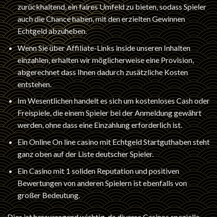
zurückhaltend, ein faires Umfeld zu bieten, sodass Spieler
auch die Chance haben, mit den erzielten Gewinnen
Echtgeld abzuheben.
Wenn Sie über Affiliate-Links inside unseren Inhalten
einzahlen, erhalten wir möglicherweise eine Provision,
abgerechnet dass Ihnen dadurch zusätzliche Kosten
entstehen.
Im Wesentlichen handelt es sich um kostenloses Cash oder
Freispiele, die einem Spieler bei der Anmeldung gewährt
werden, ohne dass eine Einzahlung erforderlich ist.
Ein Online On line casino mit Echtgeld Startguthaben steht
ganz oben auf der Liste deutscher Spieler.
Ein Casino mit 1 soliden Reputation und positiven
Bewertungen von anderen Spielern ist ebenfalls von
großer Bedeutung.
Dies ist herausragend wichtig, da diverse Casinos spezielle