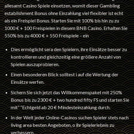
allesamt Casino Spiele einsetzen, womit dieser Gambling
establishment Bonus ohne Einzahlung viel flexibler ist echt
als ein Freispiel Bonus. Starten Sie mit 100% bis hin zu zu
1000 € + 100 Freispielen in diesem BNB Casino. Erhalten Sie
550% bis zu 4000 € + 550 Freispiele – ein
Dies ermöglicht sera den Spielern, ihre Einsätze besser zu
kontrollieren und gleichzeitig eine größere Anzahl von
Spielen auszuprobieren.
Einen besonderen Blick solltest i auf die Wertung der
Einsätze werfen.
Sichern Sie sich jetzt das Willkommenspaket mit 250%
Bonus bis zu 2300 € + two hundred fifty FS und starten Sie
mit” “Echtgeld ab 20 € Mindesteinzahlung durch.
In der Welt jeder Online-Casinos suchen Spieler stets nach
living area besten Angeboten, o ihr Spielerlebnis zu
verbessern.