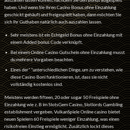
haben. Und wenn Sie Ihren Casino Bonus ohne Einzahlung
geschickt gehäuft und freigespielt haben, dann möchten Sie
sich Ihr Guthaben natürlich auch auszahlen lassen.
Sehr meistens ist ein Echtgeld Bonus ohne Einzahlung mit
einem Added bonus Code verknüpft.
Bei einem Online Casino Gutschein ohne Einzahlung musst
du mehrere Vorgaben beachten.
Eines der” “unterschiedlichen Dinge, um zu verstehen, wie
diese Casino Boni funktionieren, ist, dass sie nicht
vollständig kostenlos sind.
Meistens werden fifteen, 20 oder sogar 50 Freispiele ohne
Einzahlung wie z. B im SlotsGem Casino, Slotlords Gambling
establishment vergeben. VulkanSpiele Online casino bietet
neuen Spielern 60 Freispiele weniger Einzahlung, was einen
risikofreien Einstieg ermöglicht. Zusätzlich lockt dieses