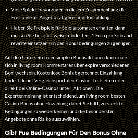
Viele Spieler bevorzugen in diesem Zusammenhang die
Freispiele als Angebot abgerechnet Einzahlung.
Haben Sie Freispiele für Spielautomaten erhalten, dann
müssen Sie beispielsweise mindestens 1 Euro pro Spin and
rewrite einsetzen, um den Bonusbedingungen zu genügen.
Auf den Unterseiten der simplen Bonusaktionen kann male
sich in living room Kommentaren über expire verschiedenen
Boni wechseln. Kostenlose Boni abgerechnet Einzahlung
findest du auf Vergleichsportalen, Casino-Testseiten oder
direkt bei Online-Casinos unter „Aktionen“. Die
Expertenmeinung ist entscheidend, um living room besten
Casino Bonus ohne Einzahlung dabei. Sie hilft, versteckte
Bedingungen zu wiederkennen und die besondersten
Angebote ohne Risiko auszuwählen.
Gibt Fue Bedingungen Für Den Bonus Ohne