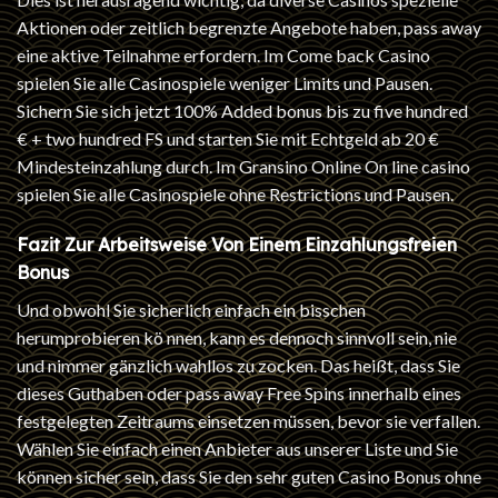
Aktionen oder zeitlich begrenzte Angebote haben, pass away
eine aktive Teilnahme erfordern. Im Come back Casino
spielen Sie alle Casinospiele weniger Limits und Pausen.
Sichern Sie sich jetzt 100% Added bonus bis zu five hundred
€ + two hundred FS und starten Sie mit Echtgeld ab 20 €
Mindesteinzahlung durch. Im Gransino Online On line casino
spielen Sie alle Casinospiele ohne Restrictions und Pausen.
Fazit Zur Arbeitsweise Von Einem Einzahlungsfreien
Bonus
Und obwohl Sie sicherlich einfach ein bisschen
herumprobieren kö nnen, kann es dennoch sinnvoll sein, nie
und nimmer gänzlich wahllos zu zocken. Das heißt, dass Sie
dieses Guthaben oder pass away Free Spins innerhalb eines
festgelegten Zeitraums einsetzen müssen, bevor sie verfallen.
Wählen Sie einfach einen Anbieter aus unserer Liste und Sie
können sicher sein, dass Sie den sehr guten Casino Bonus ohne