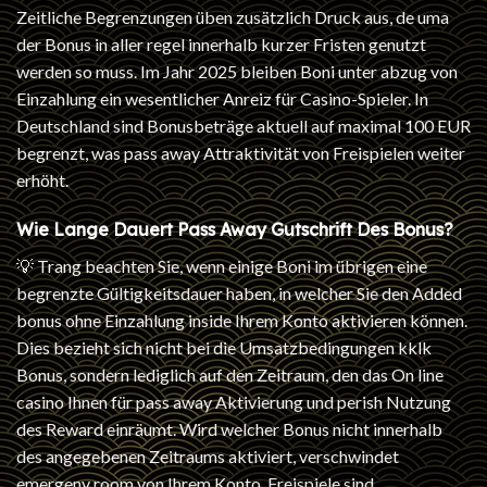
Zeitliche Begrenzungen üben zusätzlich Druck aus, de uma
der Bonus in aller regel innerhalb kurzer Fristen genutzt
werden so muss. Im Jahr 2025 bleiben Boni unter abzug von
Einzahlung ein wesentlicher Anreiz für Casino-Spieler. In
Deutschland sind Bonusbeträge aktuell auf maximal 100 EUR
begrenzt, was pass away Attraktivität von Freispielen weiter
erhöht.
Wie Lange Dauert Pass Away Gutschrift Des Bonus?
💡 Trang beachten Sie, wenn einige Boni im übrigen eine
begrenzte Gültigkeitsdauer haben, in welcher Sie den Added
bonus ohne Einzahlung inside Ihrem Konto aktivieren können.
Dies bezieht sich nicht bei die Umsatzbedingungen kklk
Bonus, sondern lediglich auf den Zeitraum, den das On line
casino Ihnen für pass away Aktivierung und perish Nutzung
des Reward einräumt. Wird welcher Bonus nicht innerhalb
des angegebenen Zeitraums aktiviert, verschwindet
emergeny room von Ihrem Konto. Freispiele sind