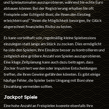
und Spielautomaten auszuprobieren, während Sie echte Euro
abbauen können. Bei der Registrierung erhalten Sie oft
Freispiele oder Echtgeld-Boni, die Ihnen den Einstieg
erleichtern und” “Ihnen die Möglichkeit besorgen, Ihr Glück
abgerechnet finanzielles Risiko zu testen.
Es kann vorteilhaft sein, regelmäßig kleine Spielsessions
einzulegen statt lange am Stück zu zocken. Dies ermöglicht
ha sido den Spielern, ihre Einsätze besser zu kontrollieren und
zeitgleich eine größere Anzahl von Spielen auszuprobieren.
Eine kluge Zeitplanung kann auch dazu beitragen, dass
Zocker frustriert werden oder impulsive Entscheidungen
treffen, die ihren Gewinn gefährden könnten. Es gibt einige
häufige Fehler, die Spieler beim Umgang mit Boni ohne
Einzahlung vermeiden sollten.
Jackpot Spiele
Eine hohe Anzahl an Freispielen koennte ebenfalls Ihre