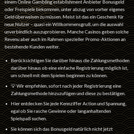
einem Online Gambling establishment Anbieter Bonusgeld
oder Freispiele bekommen, unter abzug von vorher eigenes
Geld überweisen zu müssen. Meist ist das ein Geschenk für
neue Nutzer – quasi ein Willkommensgruß, um die auswahl
unverbindlich auszuprobieren. Manche Casinos geben solche
Revenu aber auch im Rahmen spezieller Promo-Aktionen an
bestehende Kunden weiter.
Berücksichtigen Sie darüber hinaus die Zahlungsmethoden
darüber hinaus ob eine einfache Registrierung möglich ist,
um schnell mit dem Spielen beginnen zu können.
💡 Wir empfehlen, sofort nach jeder Registrierung eine
Zahlungsmethode hinzuzufügen und diese zu bestätigen.
Hier entdecken Sie jede Kennziffer Action und Spannung,
egal ob Sie rasche Gewinne oder langanhaltenden
Spielspaß suchen.
Sie können sich das Bonusgeld natürlich nicht jetzt