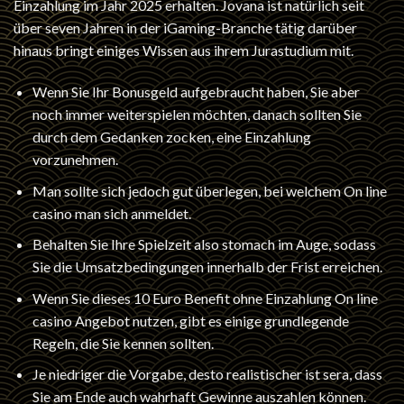
Einzahlung im Jahr 2025 erhalten. Jovana ist natürlich seit
über seven Jahren in der iGaming-Branche tätig darüber
hinaus bringt einiges Wissen aus ihrem Jurastudium mit.
Wenn Sie Ihr Bonusgeld aufgebraucht haben, Sie aber
noch immer weiterspielen möchten, danach sollten Sie
durch dem Gedanken zocken, eine Einzahlung
vorzunehmen.
Man sollte sich jedoch gut überlegen, bei welchem On line
casino man sich anmeldet.
Behalten Sie Ihre Spielzeit also stomach im Auge, sodass
Sie die Umsatzbedingungen innerhalb der Frist erreichen.
Wenn Sie dieses 10 Euro Benefit ohne Einzahlung On line
casino Angebot nutzen, gibt es einige grundlegende
Regeln, die Sie kennen sollten.
Je niedriger die Vorgabe, desto realistischer ist sera, dass
Sie am Ende auch wahrhaft Gewinne auszahlen können.