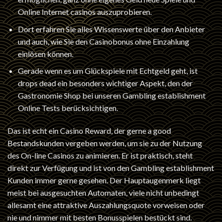
Online Internet casinos auszuprobieren.
Dort erfahren Sie alles Wissenswerte über den Anbieter
und auch, wie Sie den Casinobonus ohne Einzahlung
einlösen können.
Gerade wenn es um Glückspiele mit Echtgeld geht, ist
drops dead ein besonders wichtiger Aspekt, den der
Gastronomie Shop bei unseren Gambling establishment
Online Tests berücksichtigen.
Das ist echt ein Casino Reward, der gerne a good
Bestandskunden vergeben werden, um sie zu der Nutzung
des On-line Casinos zu animieren. Er ist praktisch, steht
direkt zur Verfügung und ist von den Gambling establishment
Kunden immer gerne gesehen. Der Hauptaugenmerk liegt
meist bei ausgesuchten Automaten, viele nicht unbedingt
allesamt eine attraktive Auszahlungsquote vorweisen oder
nie und nimmer mit besten Bonusspielen bestückt sind.