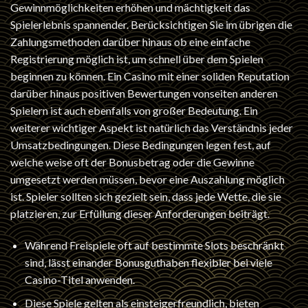
Gewinnmöglichkeiten erhöhen und mächtigkeit das
Spielerlebnis spannender. Berücksichtigen Sie im übrigen die
Zahlungsmethoden darüber hinaus ob eine einfache
Registrierung möglich ist, um schnell über dem Spielen
beginnen zu können. Ein Casino mit einer soliden Reputation
darüber hinaus positiven Bewertungen vonseiten anderen
Spielern ist auch ebenfalls von großer Bedeutung. Ein
weiterer wichtiger Aspekt ist natürlich das Verständnis jeder
Umsatzbedingungen. Diese Bedingungen legen fest, auf
welche weise oft der Bonusbetrag oder die Gewinne
umgesetzt werden müssen, bevor eine Auszahlung möglich
ist. Spieler sollten sich gezielt sein, dass jede Wette, die sie
platzieren, zur Erfüllung dieser Anforderungen beiträgt.
Während Freispiele oft auf bestimmte Slots beschränkt
sind, lässt einander Bonusguthaben flexibler bei viele
Casino-Titel anwenden.
Diese Spiele gelten als einsteigerfreundlich, bieten