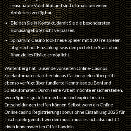
reasonable Volatilität und sind oftmals bei vielen
Anbietern verfügbar.
Bleiben Sie in Kontakt, damit Sie die besondersten
Bonusangebote nicht verpassen.
Spinarium Casino lockt neue Spieler mit 100 Freispielen
abgerechnet Einzahlung, was den perfekten Start ohne
finanzielles Risiko ermöglicht.
Waltenberg hat Tausende vonseiten Online-Casinos,
Spielautomaten darüber hinaus Casinospielen überprüft
ebenso verfügt über fundierte Kenntnisse zu Boni und
Spielautomaten. Durch seine Arbeit möchte er sicherstellen,
wenn Spieler gut informiert sind und expire besten
Entscheidungen treffen können. Selbst wenn ein Online
Online casino Registrierungsbonus ohne Einzahlung 2025 für
Tischspiele genutzt werden muss, muss es sich also nicht 1
einen lohnenswerten Offer handeln.