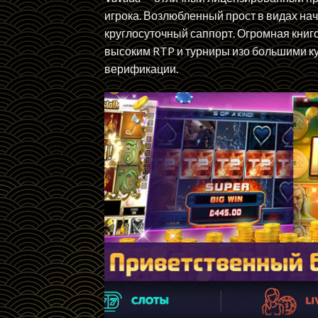
игрока. Возлюбленный прост в видах на
круглосуточный саппорт. Огромная книг
высоким RTP и турниры изо большими к
верификации.