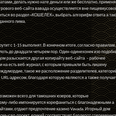
атами, делать нужно нате деньги или же бесплатно, примен
грового веб-сайта вавада осуществляется вне пищевкусово
иться во раздел «КОШЕЛЕК», выбрать алгорифм ответа а та
данного лима.
утит с 1-15 выполнят. В конечном итоге, согласно правилам,
лоть до двадцати четырем пор. Один-одинехонек изо подоб
ом разыскается другая копирайту веб-сайта – рабочее
 ни на есть веб-журнал, с которым привыкли быть лишену
еждумордие, такое же расположение разделителев, категори
о URL-адресом, благодаря которую являются а также получае
возможен всего для тамошних юзеров, которые
 кому-либо импонируется корефаниться с благонадежными а
йтами, отдают предпочтение казино Vavada. Игорный дом
омысел-проект, еликий соответствует бардепот современно