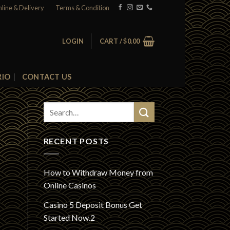
nline & Delivery
Terms & Condition
LOGIN
CART /
$
0.00
RIO
CONTACT US
RECENT POSTS
How to Withdraw Money from
Online Casinos
Casino 5 Deposit Bonus Get
Started Now.2