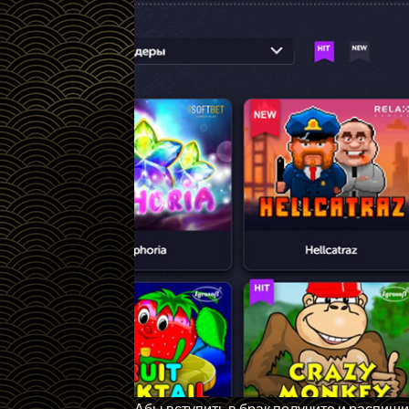
Абы вступить в брак получите и распиши