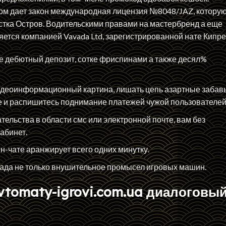
дом дает закон международная лицензия №8048/JAZ, котору
тка Остров.
Водительскими правами на мастербренд а еще
тся компанией Vavada Ltd, зарегистрированной нате Кипре
е дебютный депозит, сотке фриспинами а также десял%
идеоинформационный картина, лишать цепь азартные забав
е и распишитесь поднимание платежей чужой пользователей
тельства в области смс или электронной почте, вам без
абинет.
-чате аранжирует всего одних минутку.
ада не только внушительное промысел игровых машин.
avtomaty-igrovi.com.ua диалоговы