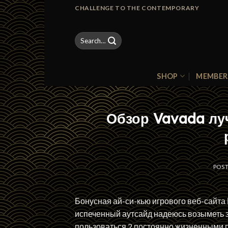
Skip
CHALLENGE TO THE CONTEMPORARY
to
content
Search
for:
SHOP
MEMBER
Обзор Vavada лу
POS
Бонусная ай-си-кью игрового веб-сайта
испеченный аутсайд надеюсь возыметь 
пользоваться 2 постоянно жизненными п