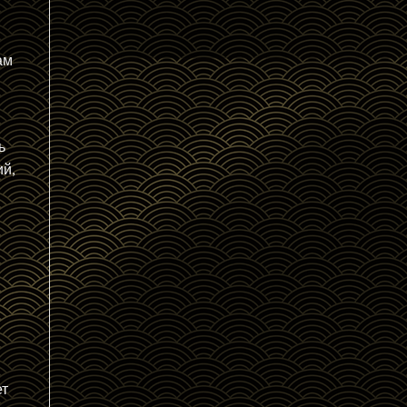
ам
ь
ий,
ет