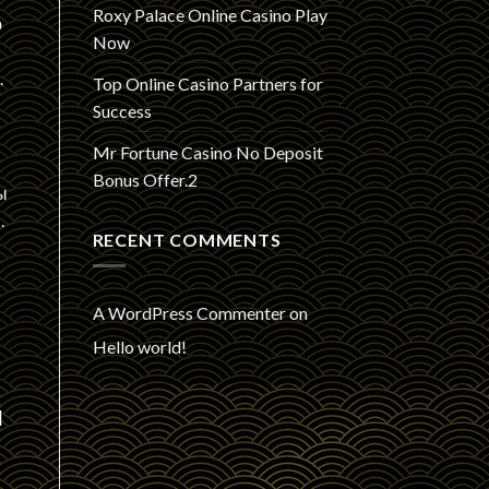
Roxy Palace Online Casino Play
ю
Now
.
Top Online Casino Partners for
Success
Mr Fortune Casino No Deposit
Bonus Offer.2
ы
.
RECENT COMMENTS
A WordPress Commenter
on
Hello world!
й