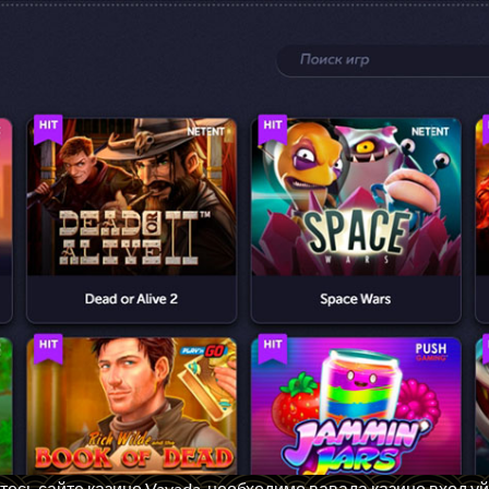
тесь сайте казино Vavada, необходимо
вавада казино вход
уй