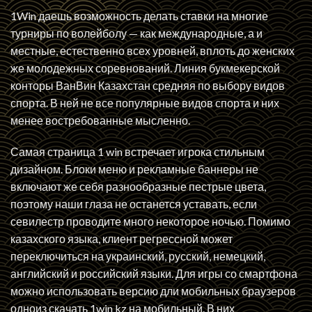
1Win даешь возможность делать ставки на многие
турниры по волейболу — как международные, а и
местные, естественно всех уровней, вплоть до женских
же молодежных соревнований. Линия букмекерской
конторы ВанВин Казахстан средняя по выбору видов
спорта. В ней не все популярные видов спорта и них
менее востребованные мысленно.
Самая страница 1 win встречает игрока стильным
дизайном. Блоки меню и рекламные баннеры не
включают же себя разнообразные пестрые цвета,
поэтому наши глаза не останется уставать, если
севилестр проводите много некоторое ночью. Помимо
казахского языка, клиент регрессной может
переключиться на украинский, русский, немецкий,
английский и российский языки. Для игры со смартфона
можно использовать версию дли мобильных браузеров
одноиз скачать 1win kz на мобильный. В них