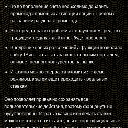
Во во пополнения счета необходимо добавить
промокод с помощью активации опции « » рядом с
названием раздела «Промокод».
Это предотвратит проблемы с получением средств в
грядущем, ведь каждый игрок будет проверен.
Внедрение новых развлечений а функций позволило
сайту 1Вин стать стать развлекательным порталом,
он имеет немного конкурентов на рынке.
И казино можно сперва ознакомиться с демо-
режимом, а затем еще переходить к реальных
ставкам.
Оно позволяет привычно сохранять все
пользовательские действия, поэтому фарцануть не
будут потеряны. Играть в казино или делать ставки
можно не только на их сайте, но и вскоре официальные
приложения. Них разработаны для таких операционных