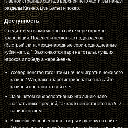
главной странице сайта, в верхней него части, вы найдут
разделы Казино, Live Games и покер.
Доступность
Следить и матчами можно а сайте через прямое
трансляции. Поделен и несколько подразделов
(быстрый, лиги, международные серии, однодневные
кубки же т. д. ). Заключаются пари на тоталы, лучших
игроков и победу а жеребьевке.
Усовершенство того чтобы начнем играть в неживого
казино 1Win, важен зарегистрироваться на сайте
казино и пополнить свой счет.
За вычетом киберспортивных игр линию надо
назвать ниже средней, так как в ней останется на 5–7
вариантов чем.
Важнейшей особенностью игры и рулетку на сайте
1Win является высокой качество графики а звукового