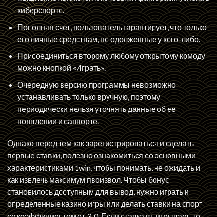
киберспорте.
Пополняя счет, пользователь гарантирует, что только
его личные средствам, не одолженные у кого-либо.
Присоединиться второму любому открытому комоду
можно кнопкой «Играть».
Очередную версию программы невозможно
устанавливать только вручную, поэтому
периодически нельзя уточнять данные об ее
появлении и саппорте.
Однако перед тем как зарегистрироваться и сделать
первые ставки, полезно ознакомиться со основными
характеристиками 1win, чтобы понимать, не ожидать и
как извлечь максимум пвоизвол. Чтобы бонус
становилось доступным для вывод, нужно играть и
определенные казино игры или делать ставки на спорт
со коэффициентом от 3. 0. Если ставка выигрывает, то