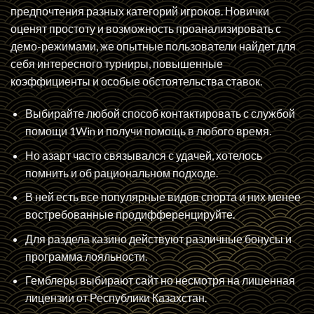
предпочтения разных категорий игроков. Новички
оценят простоту и возможность проанализировать с
демо-режимами, же опытные пользователи найдет для
себя интересного турниры, повышенные
коэффициенты и особые обстоятельства ставок.
Выбирайте любой способ контактировать с службой
помощи 1Win и получи помощь в любого время.
Но азарт часто связывался с удачей, хотелось
помнить и об рациональном подходе.
В ней есть все популярные видов спорта и них менее
востребованные продифференцируйте.
Для раздела казино действуют различные бонусы и
программа лояльности.
Гемблеры выбирают сайт но несмотря на лишенная
лицензии от Республики Казахстан.