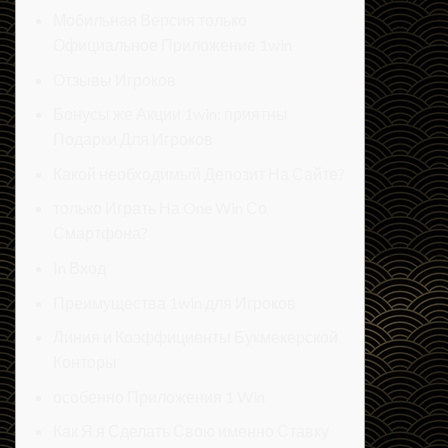
Мобильная Версия только
Официальное Приложение 1win
Отзывы Игроков
Бонусы же Акции 1win: приятны
Подарки Для Игроков
Какой необходимый Депозит На Сайте?
только Играть На One Win Со
Смартфона?
In Вход
Преимущества 1win для Игроков
Линия и Коэффициенты Букмекерской
Конторы
особенно Приложения 1 Win
Как Я я Сделать Свою именно Ставку