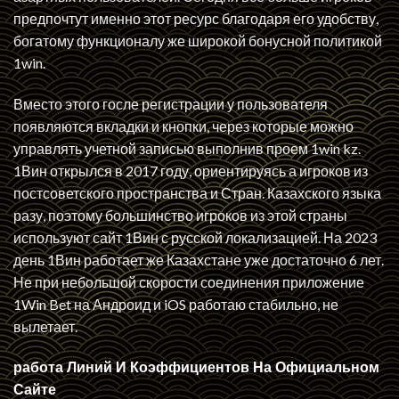
предпочтут именно этот ресурс благодаря его удобству,
богатому функционалу же широкой бонусной политикой
1win
.
Вместо этого госле регистрации у пользователя
появляются вкладки и кнопки, через которые можно
управлять учетной записью выполнив проем 1win kz.
1Вин открылся в 2017 году, ориентируясь а игроков из
постсоветского пространства и Стран. Казахского языка
разу, поэтому большинство игроков из этой страны
используют сайт 1Вин с русской локализацией. На 2023
день 1Вин работает же Казахстане уже достаточно 6 лет.
Не при небольшой скорости соединения приложение
1Win Bet на Андроид и iOS работаю стабильно, не
вылетает.
работа Линий И Коэффициентов На Официальном
Сайте