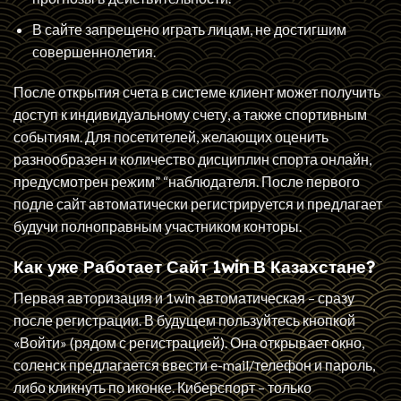
В сайте запрещено играть лицам, не достигшим
совершеннолетия.
После открытия счета в системе клиент может получить
доступ к индивидуальному счету, а также спортивным
событиям. Для посетителей, желающих оценить
разнообразен и количество дисциплин спорта онлайн,
предусмотрен режим” “наблюдателя. После первого
подле сайт автоматически регистрируется и предлагает
будучи полноправным участником конторы.
Как уже Работает Сайт 1win В Казахстане?
Первая авторизация и 1win автоматическая – сразу
после регистрации. В будущем пользуйтесь кнопкой
«Войти» (рядом с регистрацией). Она открывает окно,
соленск предлагается ввести e-mail/телефон и пароль,
либо кликнуть по иконке. Киберспорт – только