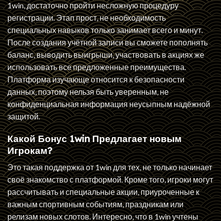
1win, достаточно пройти несложную процедуру
регистрации. Этап прост, не необходимость
специальных навыков только занимает всего и минут.
После создания учётной записи вы сможете пополнять
баланс, выводить выигрыши, участвовать в акциях же
использовать все предложенные преимущества.
Платформа изучающе относится к безопасности
данных, поэтому нельзя быть уверенным, не
конфиденциальная информация неусыпным надёжной
защитой.
Какой Бонус 1win Предлагает новым
Игрокам?
Это такая поддержка от 1win для тех, не только начинает
своё знакомство с платформой. Кроме того, игроки могут
рассчитывать и специальные акции, приуроченные к
важным спортивным событиям, праздникам или
релизам новых слотов. Интересно, что в 1win учтены