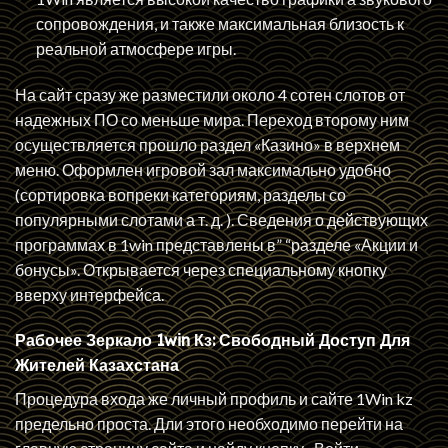
сопровождения, и также максимальная близость к
реальной атмосфере игры.
На сайт сразу же разместили около 4 сотен слотов от
надежных ПО со меньше мира. Переход второму ним
осуществляется прошло раздел «Казино» в верхнем
меню. Оформлен игровой зал максимально удобно
(сортировка вопреки категориям, разделы со
популярными слотами а т. д. ). Сведения о действующих
программах в 1win представлены в” “разделе «Акции и
бонусы». Открывается через специальному кнопку
вверху интерфейса.
Рабочее Зеркало 1win Кз: Свободный Доступ Для
Жителей Казахстана
Процедура входа же личный профиль и сайте 1Win kz
предельно проста. Дли этого необходимо перейти на