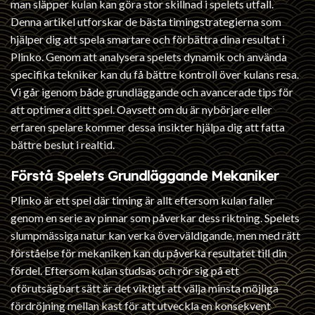
man släpper kulan kan göra stor skillnad i spelets utfall.
Denna artikel utforskar de bästa timingstrategierna som
hjälper dig att spela smartare och förbättra dina resultat i
Plinko. Genom att analysera spelets dynamik och använda
specifika tekniker kan du få bättre kontroll över kulans resa.
Vi går igenom både grundläggande och avancerade tips för
att optimera ditt spel. Oavsett om du är nybörjare eller
erfaren spelare kommer dessa insikter hjälpa dig att fatta
bättre beslut i realtid.
Förstå Spelets Grundläggande Mekaniker
Plinko är ett spel där timing är allt eftersom kulan faller
genom en serie av pinnar som påverkar dess riktning. Spelets
slumpmässiga natur kan verka överväldigande, men med rätt
förståelse för mekaniken kan du påverka resultatet till din
fördel. Eftersom kulan studsas och rör sig på ett
oförutsägbart sätt är det viktigt att välja minsta möjliga
fördröjning mellan kast för att utveckla en konsekvent