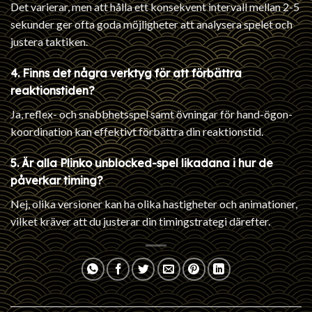
Det varierar, men att hålla ett konsekvent intervall mellan 2-5
sekunder ger ofta goda möjligheter att analysera spelet och
justera taktiken.
4. Finns det några verktyg för att förbättra
reaktionstiden?
Ja, reflex- och snabbhetsspel samt övningar för hand-ögon-
koordination kan effektivt förbättra din reaktionstid.
5. Är alla Plinko unblocked-spel likadana i hur de
påverkar timing?
Nej, olika versioner kan ha olika hastigheter och animationer,
vilket kräver att du justerar din timingstrategi därefter.