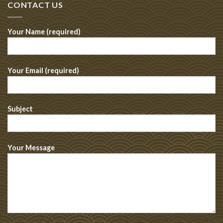
CONTACT US
Your Name (required)
Your Email (required)
Subject
Your Message