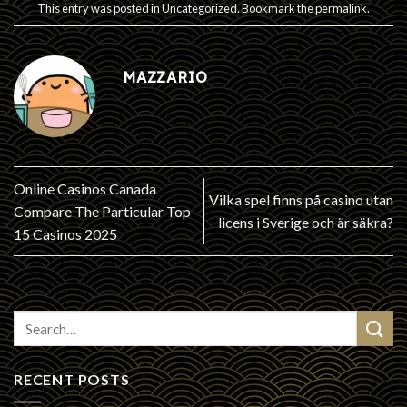
This entry was posted in
Uncategorized
. Bookmark the
permalink
.
MAZZARIO
Online Casinos Canada
Vilka spel finns på casino utan
Compare The Particular Top
licens i Sverige och är säkra?
15 Casinos 2025
RECENT POSTS