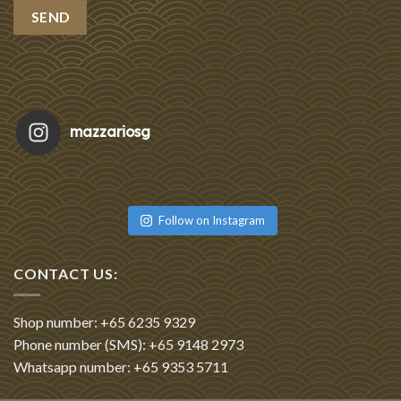
mazzariosg
Featu
Re
Follow on Instagram
CONTACT US:
Shop number: +65 6235 9329
Phone number (SMS): +65 9148 2973
Whatsapp number: +65 9353 5711