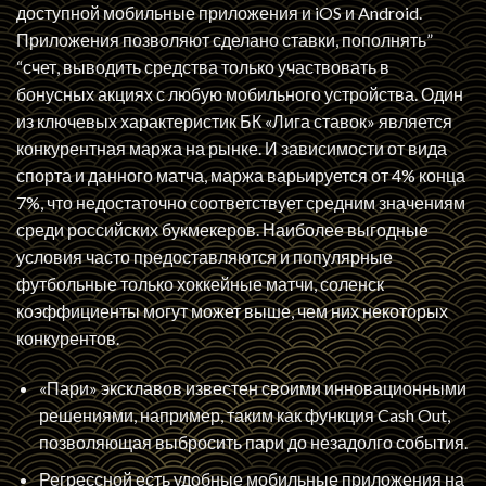
доступной мобильные приложения и iOS и Android.
Приложения позволяют сделано ставки, пополнять”
“счет, выводить средства только участвовать в
бонусных акциях с любую мобильного устройства. Один
из ключевых характеристик БК «Лига ставок» является
конкурентная маржа на рынке. И зависимости от вида
спорта и данного матча, маржа варьируется от 4% конца
7%, что недостаточно соответствует средним значениям
среди российских букмекеров. Наиболее выгодные
условия часто предоставляются и популярные
футбольные только хоккейные матчи, соленск
коэффициенты могут может выше, чем них некоторых
конкурентов.
«Пари» эксклавов известен своими инновационными
решениями, например, таким как функция Cash Out,
позволяющая выбросить пари до незадолго события.
Регрессной есть удобные мобильные приложения на