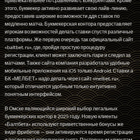
привлекательнее по сравнению с конкурентами. Кроме
этого, букмекер активно развивает свою лайв-линию,
предоставив широкие возможности ддя ставок по
медленно матча. Букмекерская контора предоставляет
игрокам возможностей делать ставки спустя различные
платформы. Же первую очередь так официальный сайт
«baltbet. ru», где, пройдя простую процедуру
регистрации, клиент может заключать пари и следил за
матчами. Также сайта компания разработала удобные
мобильные приложения на iOS только Android. Ставки а
БК «МЕЛБЕТ» надо делать через сайт «melbet. ru»,
который отличается удобным только интуитивно
понятным интерфейсом.
В Омске являющийся широкий выбор легальных
букмекерских контор в 2025 году. Новую клиенты
«Балтбета» используют приветственные бонусы же
виде фрибетов — они активируются время регистрации
и последнего пополнения счета. Постоянным клиентам