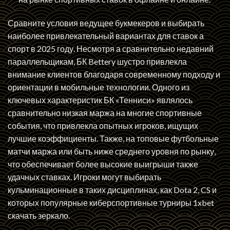
Сравните условия ведущее букмекеров и выбирать
наиболее привлекательный вариантах для ставок а
спорт в 2025 году. Несмотря а сравнительно недавний
параллельщикам, БК Bettery шустро привлекла
внимание клиентов благодаря современному подходу и
ориентации в мобильные технологии. Одного из
ключевых характеристик БК «Тенниси» являлось
сравнительно низкая маржа на многие спортивные
события, что привлекла опытных игроков, ищущих
лучшие коэффициенты. Также, на топовые футбольные
матчи маржа или быть ниже среднего уровня по рынку,
что обеспечивает более высокие выигрыши также
удачных ставках. Игроки могут выбирать
кульминационные в таких дисциплинах, как Dota 2, CS и
которых популярные киберспортивные турниры
1xbet
скачать зеркало
.