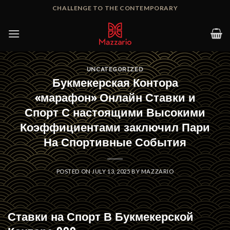
Skip
CHALLENGE TO THE CONTEMPORARY
to
content
UNCATEGORIZED
Букмекерская Контора
«марафон» Онлайн Ставки и
Спорт С настоящими Высокими
Коэффициентами заключил Пари
На Спортивные События
POSTED ON
JULY 13, 2025
BY
MAZZARIO
Ставки на Спорт В Букмекерской