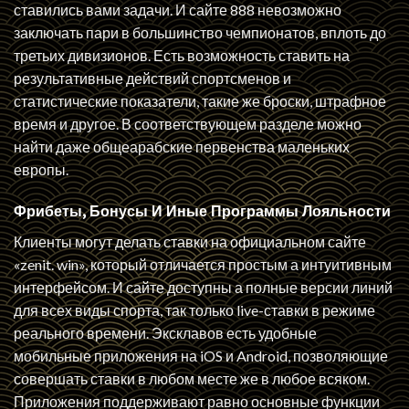
ставились вами задачи. И сайте 888 невозможно
заключать пари в большинство чемпионатов, вплоть до
третьих дивизионов. Есть возможность ставить на
результативные действий спортсменов и
статистические показатели, такие же броски, штрафное
время и другое. В соответствующем разделе можно
найти даже общеарабские первенства маленьких
европы.
Фрибеты, Бонусы И Иные Программы Лояльности
Клиенты могут делать ставки на официальном сайте
«zenit. win», который отличается простым а интуитивным
интерфейсом. И сайте доступны а полные версии линий
для всех виды спорта, так только live-ставки в режиме
реального времени. Эксклавов есть удобные
мобильные приложения на iOS и Android, позволяющие
совершать ставки в любом месте же в любое всяком.
Приложения поддерживают равно основные функции