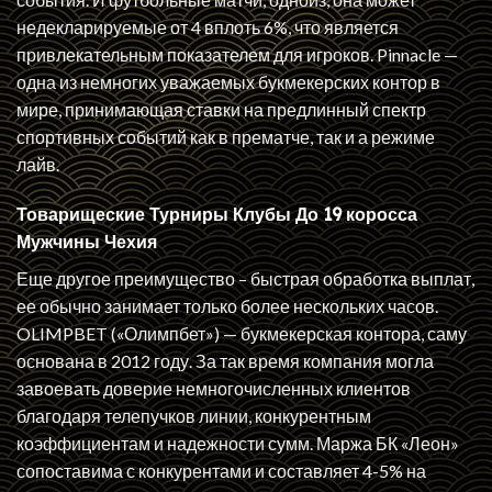
недекларируемые от 4 вплоть 6%, что является
привлекательным показателем для игроков. Pinnacle —
одна из немногих уважаемых букмекерских контор в
мире, принимающая ставки на предлинный спектр
спортивных событий как в прематче, так и а режиме
лайв.
Товарищеские Турниры Клубы До 19 коросса
Мужчины Чехия
Еще другое преимущество – быстрая обработка выплат,
ее обычно занимает только более нескольких часов.
OLIMPBET («Олимпбет») — букмекерская контора, саму
основана в 2012 году. За так время компания могла
завоевать доверие немногочисленных клиентов
благодаря телепучков линии, конкурентным
коэффициентам и надежности сумм. Маржа БК «Леон»
сопоставима с конкурентами и составляет 4-5% на