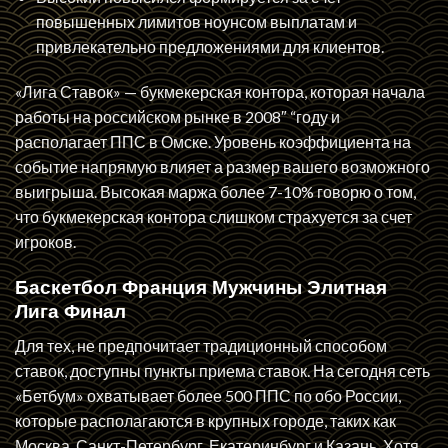
повышенных лимитов ноунсом выплатам и
привлекательно предложениями для клиентов.
«Лига Ставок» — букмекерская контора, которая начала
работы на российском рынке в 2008″ “году и
располагает ППС в Омске. Уровень коэффициента на
событие напрямую влияет а размер вашего возможного
выигрыша. Высокая маржа более 7-10% говорю о том,
что букмекерская контора слишком страхуется за счет
игроков.
Баскетбол Франция Мужчины Элитная
Лига Финал
Для тех, не предпочитает традиционный способом
ставок, доступны пункты приема ставок. На сегодня сеть
«Бетбум» охватывает более 500 ППС по обо России,
которые располагаются в крупных городе, таких как
Москва, Санкт-Петербург, Екатеринбург и Казань. Хотя