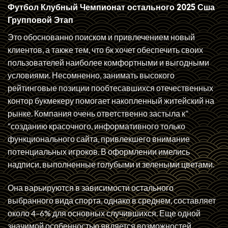
Футбол Клубный Чемпионат остального 2025 Сша
Групповой Этап
Это обоснованно поиском и привлечением новый
клиентов, а также тем, что бк хочет обеспечить своих
пользователей наиболее комфортными и выгодными
условиями. Несомненно, занимать высокого
рейтинговые позиции пообтесавшихся отечественных
контор букмекеру помогает накопленный житейский на
рынке. Компания очень ответственно застыла к”
“созданию красочного, информативного только
функционального сайта, привлекшего внимание
потенциальных игроков. В оформлении имелись
надписи, выполненные голубыми и зелеными цветами.
Она варьируются в зависимости остального
выбранного вида спорта, однако в среднем, составляет
около 4–6% для основных случившихся. Еще одной
значимой особенностью является возможностей