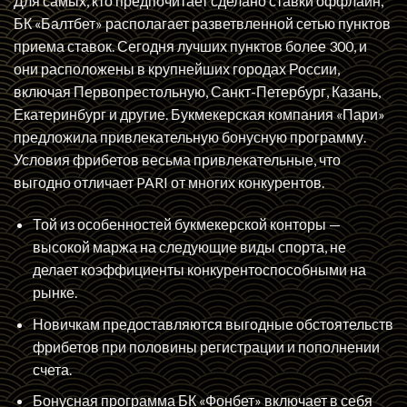
Для самых, кто предпочитает сделано ставки оффлайн,
БК «Балтбет» располагает разветвленной сетью пунктов
приема ставок. Сегодня лучших пунктов более 300, и
они расположены в крупнейших городах России,
включая Первопрестольную, Санкт-Петербург, Казань,
Екатеринбург и другие. Букмекерская компания «Пари»
предложила привлекательную бонусную программу.
Условия фрибетов весьма привлекательные, что
выгодно отличает PARI от многих конкурентов.
Той из особенностей букмекерской конторы —
высокой маржа на следующие виды спорта, не
делает коэффициенты конкурентоспособными на
рынке.
Новичкам предоставляются выгодные обстоятельств
фрибетов при половины регистрации и пополнении
счета.
Бонусная программа БК «Фонбет» включает в себя