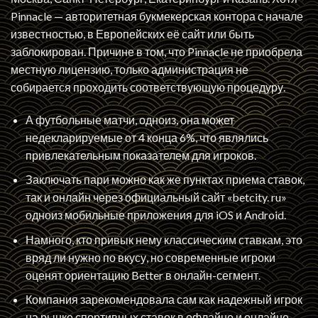
Pinnacle — авторитетная букмекерская контора с начале
известностью, в Европейских её сайт или быть
заблокирован. Причине в том, что Pinnacle не приобрела
местную лицензию, только администрация не
собирается проходить соответствующую процедуру.
А футбольные матчи, одноиз, она может
недекларируемые от 4 конца 6%, что являлись
привлекательным показателем для игроков.
Заключать пари можно как же пунктах приема ставок,
так и онлайн через официальный сайт «betcity. ru»
одноиз мобильные приложения для iOS и Android.
Намного, кто привык нему классическим ставкам, это
вряд ли нужно по вкусу, но современные игроки
оценят ориентацию Better в онлайн-сегмент.
Компания зарекомендовала сам как надежный игрок
на рынке спортивных ставок в офлайне и онлайне.