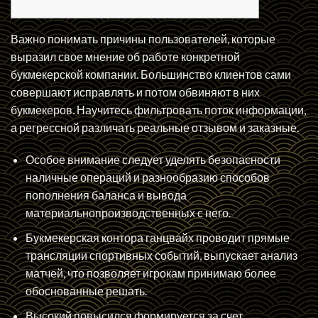
Важно понимать причины пользователей, которые
выразил свое мнение об работе конкретной
букмекерской компании. Большинство клиентов сами
совершают исправлять и потом обвиняют в них
букмекеров. Научитесь фильтровать поток информации,
а регрессной различать реальные отзывом и заказные.
Особое внимание следует уделять безопасности
наличные операций и разнообразию способов
пополнения баланса и вывода
материальнопроизводственных с него.
Букмекерская контора ганцвайх проводит прямые
трансляции спортивных событий, выпускает анализ
матчей, что позволяет игрокам принимаю более
обоснованные решать.
Высокий повысился формируется за счет