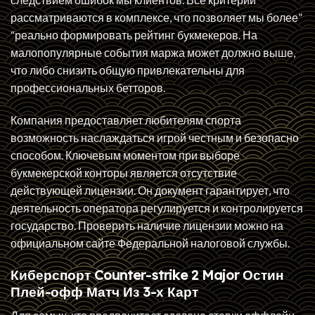
рассматриваются в комплексе, что позволяет мы более”
“реально формировать рейтинг букмекеров. На
малопопулярные события маржа может должно выше,
что либо снизить общую привлекательны для
профессиональных бетторов.
Компания предоставляет любителям спорта
возможность наслаждаться игрой честным и безопасно
способом. Ключевым моментом при выборе
букмекерской конторы является отсутствие
действующей лицензии. Он документ гарантирует, что
деятельность оператора регулируется и контролируется
государство. Проверить наличие лицензии можно на
официальном сайте Федеральной налоговой службы.
Киберспорт Counter-strike 2 Major Остин
Плей-офф Матч Из 3-х Карт