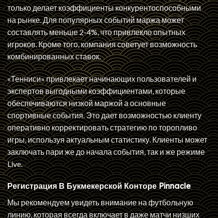
только делает коэффициенты конкурентоспособными
на рынке. Для популярных событий маржа может
составлять меньше 2-4%, что привлекло опытных
игроков. Кроме того, компания советует возможность
комбинированных ставок.
«Тенниси» привлекает начинающих пользователей и
экспертов выгодными коэффициентами, которые
обеспечиваются низкой маржой а основные
спортивные события. Это дает возможностью клиенту
оперативно корректировать стратегию по торопливо
игры, используя актуальным статистику. Клиенты может
заключать пари же до начала события, так и же режиме
Live.
Регистрация В Букмекерской Конторе Pinnacle
Мы рекомендуем увидеть внимание на футбольную
линию, которая всегда включает в даже матчи низших