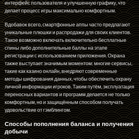
интерфейс пользователя и улучшенную графику, что
делает процесс игры максимально комфортным.
Вдобавок всего, смартфонные аппы часто предлагают
уникальные плюшки и распродажи для своих клиентов.
Такое возможно включать включительно бесплатные
спины либо дополнительные баллы на этапе
регистрации с использованием приложения. Охрана
также выступает значимым моментом: многие сервисы,
такие как казино онлайн, внедряют современные
методы шифрования данных, чтобы обеспечить охрану
личной информации игроков. Таким путём, эксплуатация
переносных вариантов и программ делается не только
комфортным, но и защищённым способом получать
удовольствие от гэмблингом.
Способы пополнения баланса и получения
добычи