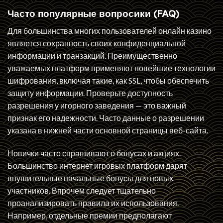
Часто популярные вопросики (FAQ)
Для большинства многих пользователей онлайн казино
является сохранность своих конфиденциальной
информации и транзакций. Преимущественно
уважаемых платформ применяют новейшие технологии
шифрования, включая такие, как SSL, чтобы обеспечить
защиту информации. Проверьте доступность
разрешения у игорного заведения — это важный
признак его надежности. Часто данные о разрешении
указана в нижней части основной страницы веб-сайта.
Новички часто спрашивают о бонусах и акциях.
Большинство интернет игровых платформ дарят
внушительные начальные бонусы для новых
участников. Впрочем следует тщательно
проанализировать правила их использования.
Например, отдельные премии предполагают