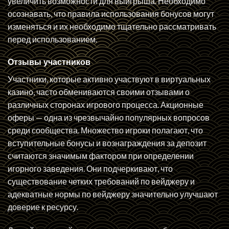
увеличить возможности для выигрыша. Необходимо
осознавать, что правила использования бонусов могут
изменяться и их необходимо тщательно рассматривать
перед использованием.
Отзывы участников
Участники, которые активно участвуют в виртуальных
казино, часто обмениваются своими отзывами о
различных сторонах игрового процесса. Акционные
оферы — одна из чрезвычайно популярных вопросов
среди сообщества. Множество игроки полагают, что
вступительные бонусы и вознаграждения за депозит
считаются значимым фактором при определении
игорного заведения. Они подчеркивают, что
существование четких требований по вейджеру и
адекватные нормы по вейджеру значительно улучшают
доверие к ресурсу.