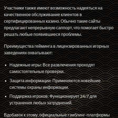
Участники также имеют возможность надеяться на
качественное обслуживание клиентов в
сертифицированных казино. Обычно такие сайты
предлагают непрерывную саппорт, что помогает быстро
решать любые появившиеся проблемы.
Преимущества гейминга в лицензированных игорных
заведениях охватывают:
Надежные игры: Все развлечения проходят
самостоятельные проверки.
Защита информации: Применяются новейшие
системы охраны информации.
Поддержка игроков: Функционирует 24/7 для
устранения любых затруднений.
Вдобавок к этому, официальные гэмблинг-платформы