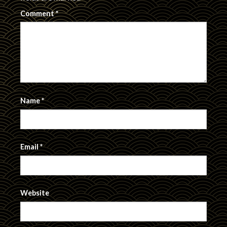
Comment
*
Name
*
Email
*
Website