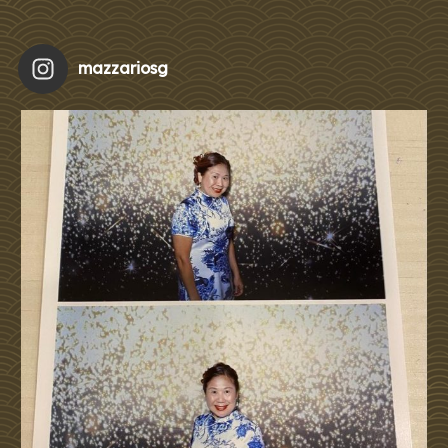
mazzariosg