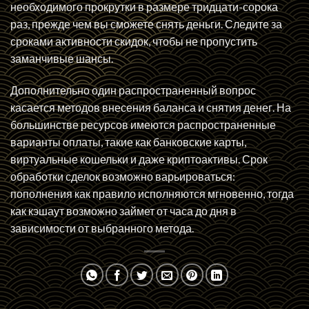
необходимого прокрутки в размере тридцати-сорока
раз, прежде чем вы сможете снять деньги. Следите за
сроками активности скидок, чтобы не пропустить
заманчивые шансы.
Дополнительно один распространенный вопрос
касается методов внесения баланса и снятия денег. На
большинстве ресурсов имеются распространенные
варианты оплаты, такие как банковские карты,
виртуальные кошельки и даже криптоактивы. Срок
обработки сделок возможно варьироваться:
пополнения как правило исполняются мгновенно, тогда
как кэшаут возможно займет от часа до дня в
зависимости от выбранного метода.