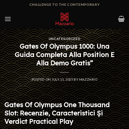
Skip
CHALLENGE TO THE CONTEMPORARY
to
content
UNCATEGORIZED
Gates Of Olympus 1000: Una
Guida Completa Alla Position E
Alla Demo Gratis”
POSTED ON
JULY 11, 2025
BY
MAZZARIO
Gates Of Olympus One Thousand
Slot: Recenzie, Caracteristici Și
Verdict Practical Play