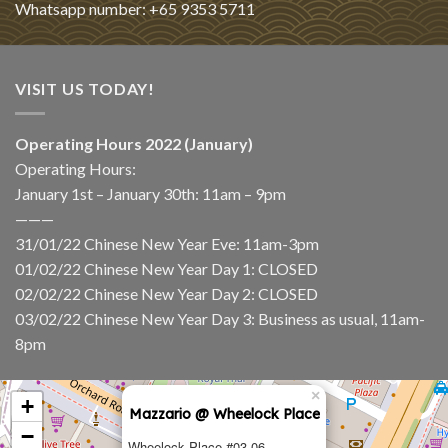
Whatsapp number: +65 9353 5711
VISIT US TODAY!
Operating Hours 2022 (January)
Operating Hours:
January 1st – January 30th: 11am – 9pm
———
31/01/22 Chinese New Year Eve: 11am-3pm
01/02/22 Chinese New Year Day 1: CLOSED
02/02/22 Chinese New Year Day 2: CLOSED
03/02/22 Chinese New Year Day 3: Business as usual, 11am-
8pm
×
+
Mazzario @ Wheelock Place
−
Wheelock Place #03-06