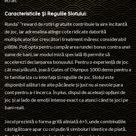
ecran.
Caracteristicile Și Regulile Slotului:
Runda” “reward de rotiri gratuite contribuie la aire incitantă
de joc, iar adrenalina atinge cote ridicate datorită
multiplicatorilor crescători treatment măresc considerabil
plățile. Poți opta pentru cumpărarea rundei bonus contra unei
sume de bani, iar modul miză specială iți permite să
accelerezi declanșarea bonusului. Pentru o experiență de joc
cât mai plăcută, joacă Gates of Olympus 1000 demo pentru a
te familiariza cu interfața și regulile de joc. Slotul este
disponibil alături de alte păcănele și just nu ai nevoie para
cont pentru a-l încerca. În plus, dispui de aceleași opțiuni de
joc și ai lado de emoții intense exact ca atunci când te joci pe
bani reali.
Jocul prezintă o forma grilă aliniată 6×5, unde combinațiile
câștigătoare apar cu cel puțin 8 simboluri identice de plată.