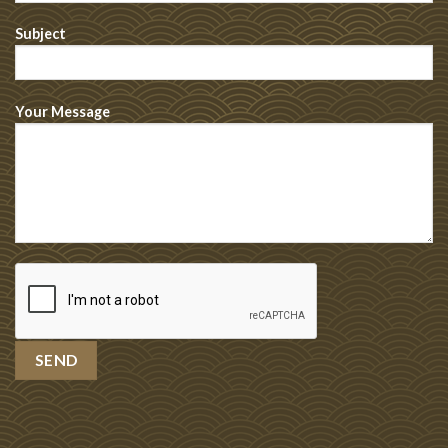
Subject
Your Message