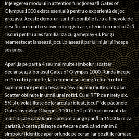
Înțelegerea modului în attention funcționează Gates of
Olympus 1000 exista esențială pentru o experiență de joc
grozavă. Aceste demo-uri sunt disponibile fără a fi nevoie de
descărcare mutterschwein înregistrare, oferind un mediu fără
riscuri pentru a les familiariza cu gameplay-ul. Pur și
neamestecat lansează jocul, plasează pariul inițial și începe
sesiunea.
Apariția pe part a 4 sau mai multe simboluri scatter
declanșează bonusul Gates of Olympus 1000. Runda începe
cu 15 rotiri gratuite, la treatment se adaugă câte 5 rotiri
suplimentare pentru fiecare a few sau mai multe simboluri
Scatter obținute în urmă unei rotiri. Cu el RTP de ninety six.
5% și u volatilitate de jerarquia ridicat, jocul” “de păcănele
Gates involving Olympus 1000 oferă plăți mai unusual, dar
mai ridicate ca valoare, care pot ajunge până la 15000x miza
pariată. Acesta plătește de fiecare dată când minim 8
simboluri identice apar oriunde pe ecran, iar pozițiile rămase