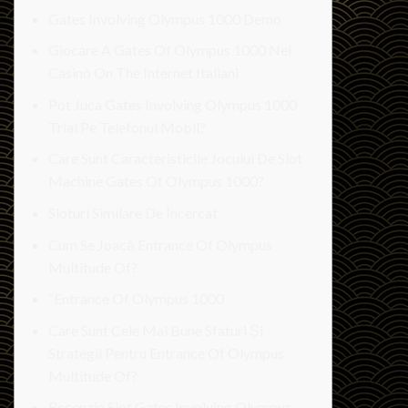
Gates Involving Olympus 1000 Demo
Giocare A Gates Of Olympus 1000 Nei
Casinò On The Internet Italiani
Pot Juca Gates Involving Olympus 1000
Trial Pe Telefonul Mobil?
Care Sunt Caracteristicile Jocului De Slot
Machine Gates Of Olympus 1000?
Sloturi Similare De Încercat
Cum Se Joacă Entrance Of Olympus
Multitude Of?
“Entrance Of Olympus 1000
Care Sunt Cele Mai Bune Sfaturi Și
Strategii Pentru Entrance Of Olympus
Multitude Of?
Recenzie Slot Gates Involving Olympus