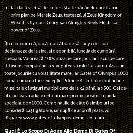
Iar dacă vrei să descoperi și alte păcănele care îl au în
prim plan pe Marele Zeus, testează și Zeus Kingdom of
Wealth, Olympus Glory sau Almighty Reels Electrical
power of Zeus.
Îți reamintim că, dacă n-ai răbdare să sony ericsson
declanșeze de la sine, ai disponibilă funcția de cumpără
speciala. Valorează 100x miza pe care joci, iar riscul pe care
ți-l asumi cumpărând-o s-ar putea să mierite sau nu. Așa sunt
toate jocurile cu volatilitate mare, iar Gates of Olympus 1000
cuma-cuma nu face excepție. Primele 4 simboluri pot aduce
mizei tale câștiguri multiplicate de la x2 până la x500. Cel de-
al cincilea va aduce cel mai mare premiu posibil în runda
speciala, de x1000. Combinațiile de câte 8 simboluri se
consideră câștigătoare, iar după ce acordă plata, vor
dispărea
www.gates-of-olympus-demo-slot.com
.
Qual È Lo Scopo Di Agire Alla Demo Di Gates Of