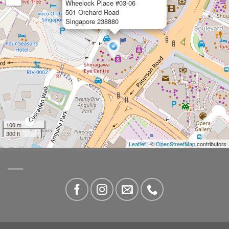
Wheelock Place #03-06
501 Orchard Road
Singapore 238880
100 m
300 ft
Leaflet
| ©
OpenStreetMap
contributors