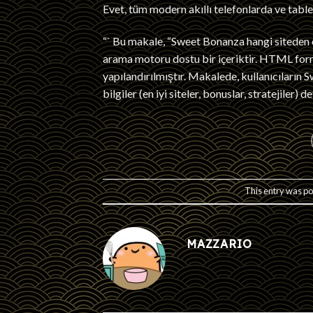
Evet, tüm modern akıllı telefonlarda ve tabl
“` Bu makale, “Sweet Bonanza hangi siteden o
arama motoru dostu bir içeriktir. HTML form
yapılandırılmıştır. Makalede, kullanıcıların
bilgiler (en iyi siteler, bonuslar, stratejiler) 
This entry was po
MAZZARIO