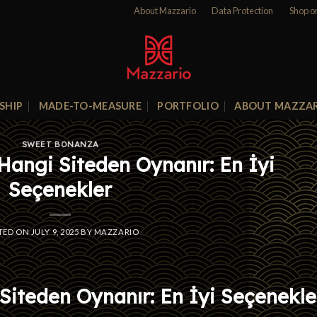
About Mazzario
Data Protection
Shop o
SHIP
MADE-TO-MEASURE
PORTFOLIO
ABOUT MAZZA
SWEET BONANZA
angi Siteden Oynanır: En İyi
Seçenekler
TED ON
JULY 9, 2025
BY
MAZZARIO
iteden Oynanır: En İyi Seçenekle