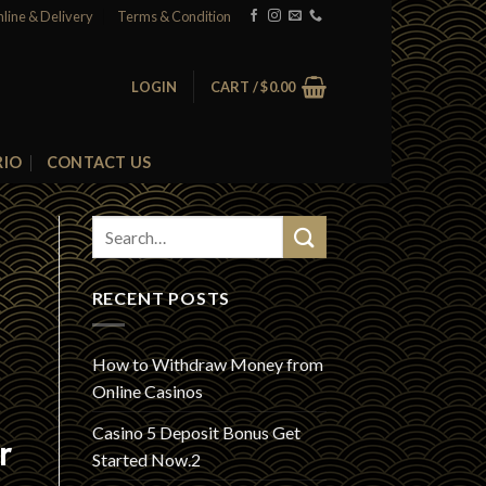
nline & Delivery
Terms & Condition
LOGIN
CART /
$
0.00
RIO
CONTACT US
RECENT POSTS
How to Withdraw Money from
Online Casinos
Casino 5 Deposit Bonus Get
r
Started Now.2