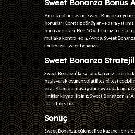
Sweet Bonanza Bonus Av
Birçok online casino, Sweet Bonanza oyuncul
bonusları, ücretsiz dönüşler ve para yatırma
bonus verirken, Bets10 yatırımsız free spin p
mutlaka kontrol edin. Ayrıca, Sweet Bonanza
unutmayın
sweet bonanza
.
Sweet Bonanza Stratejil
Sweet Bonanza’da kazanç şansınızı artırmak iç
başlayarak oyunun volatilitesini test edebi
en az 4’ünü bir araya getirmeye odaklanın. Ay
limitler koyabilirsiniz. Sweet Bonanza’nın “
artırabilirsiniz.
Sonuç
Sweet Bonanza, eğlenceli ve kazançlı bir slot