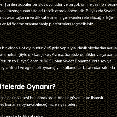
iştirilen popüler bir slot oyunudur ve birçok online casino sitesi
sek kazanç sunan siteleri tercih etmek önemlidir. Bu yazıda Sweet
onus avantajlarını ve dikkat etmeniz gerekenleri ele alacağız. Eğer
 ve iyi ödeme oranına sahip platformları seçmelisiniz.
bir video slot oyunudur. 6×5 grid yapısıyla klasik slotlardan ayrıl
r) mekaniğiyle dikkat çeker. Ayrıca, ücretsiz dönüşler ve çarpanla
(Return to Player) oranı %96,51 olan Sweet Bonanza, orta seviye
li grafikleri ve eğlenceli oynanışıyla kullanıcılar tarafından sıklıkla
telerde Oynanır?
ne casino sitesi bulunmaktadır. Ancak güvenilir ve lisanslı
et Bonanza oynayabileceğiniz en iyi siteler:
 bonuslarla dikkat çeker.