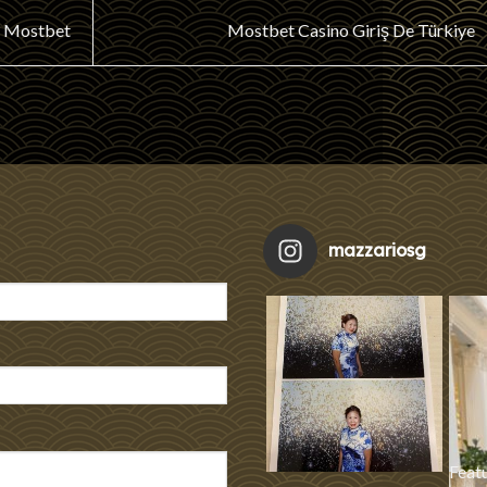
 Mostbet
Mostbet Casino Giriş De Türkiye
mazzariosg
Feat