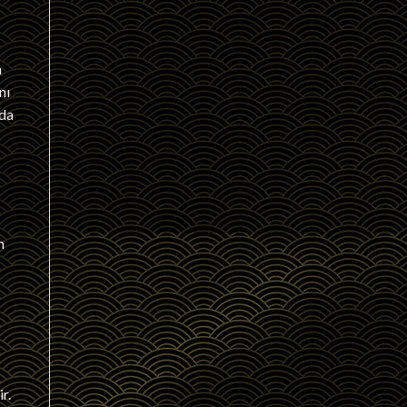
n
nı
 da
n
r.