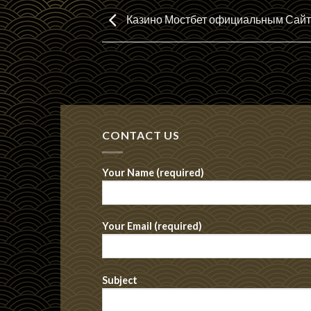
Казино Мостбет официальным Сайт
CONTACT US
Your Name (required)
Your Email (required)
Subject