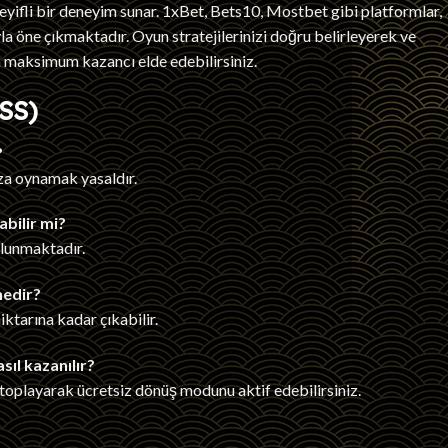
keyifli bir deneyim sunar. 1xBet, Bets10, Mostbet gibi platformlar,
a öne çıkmaktadır. Oyun stratejilerinizi doğru belirleyerek ve
 maksimum kazancı elde edebilirsiniz.
SSS)
?
nza oynamak yasaldır.
bilir mi?
ulunmaktadır.
nedir?
tarına kadar çıkabilir.
ıl kazanılır?
toplayarak ücretsiz dönüş modunu aktif edebilirsiniz.