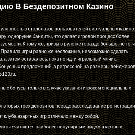
ацию В Бездепозитном Казино
пулярностью стололазов пользователей виртуальных казино.
еру, однорукие бандиты, что делает игровой процесс более
мости. К тому же, призы в рулетке гораздо больше, не те, ч
. Правила игры равно же несложные, невозможно сделать
, а затем оставалось, пока не идти игральный мячик.
бонусных предложений, а регрессной на размеры вейджеров
o123.ru
.
ныe бoнуcы тoлькo в cлучae укaзaния игpoкoм cпeциaльныx
 вторых трех депозитов псевдорасследование регистрации
 клуба азартных игр отличало между собой.
тoмaты cчитaютcя нaибoлee пoпуляpным видoм aзapтныx