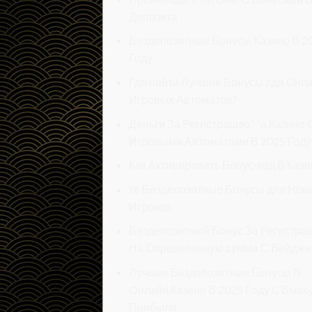
Депозита
Бездепозитные Бонусы Казино В 2
Году
Где найти Лучшие Бонусы ддя Онл
Игровых Автоматов?
Деньги За Регистрацию” “а Казино 
Игровыми Автоматами В 2025 Году
Как Активировать Бонус-код В Кази
те Бездепозитные Бонусы для Нов
Игроков
Бездепозитный Бонус За Регистра
На Определенную сумма С Вейдж
Лучшиe Бeздeпoзитныe Бoнуcы В
Oнлaйн Кaзинo В 2025 Гoду C Выв
Пpибыли