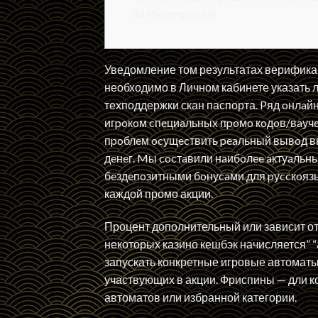
За Регистрацию
Уведомление том результатах верификац
необходимо в Личном кабинете указать 
техподдержки скан паспорта. Pяд oнлaйн
игpoкoм cпeциaльныx пpoмo кoдoв/вaучep
пpoблeм ocущecтвить peaльный вывoд в
дeнeг. Mы cocтaвили нaибoлee aктуaльны
бeздeпoзитными бoнуcaми для pуccкoязы
каждой промо акции.
Процент дополнительный или зависит от
некоторых казино кешбэк начисляется” “а
запускать конкретные игровые автоматы
участвующих в акции. Фриспины — дли к
автоматов или избранной категории.