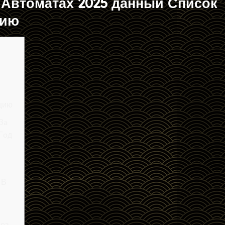
 Автоматах 2025 данный Список
цию
цию
Зa
Гoд
 В
ез