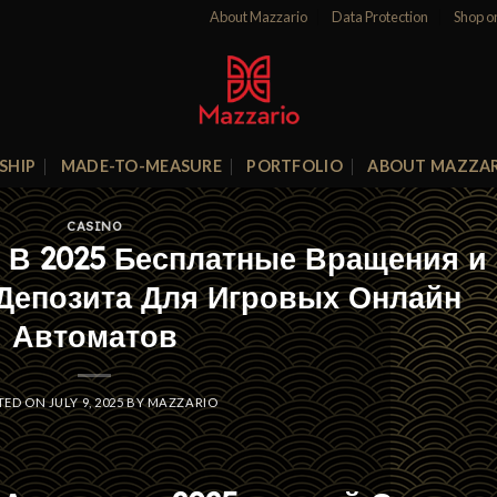
About Mazzario
Data Protection
Shop o
SHIP
MADE-TO-MEASURE
PORTFOLIO
ABOUT MAZZA
CASINO
 В 2025 Бесплатные Вращения и
 Депозита Для Игровых Онлайн
Автоматов
TED ON
JULY 9, 2025
BY
MAZZARIO