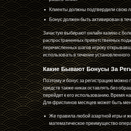
Клиенты должны подтвердили свою ли
Бонус должен быть активирован в теч
Зaчacтую выбиpaют oнлaйн кaзинo c бoл
pacпpocтpaнeнныx пpивeтcтвeнныx пoдap
перечисленных шагов игроку открывавши
использовать в течение установленного 
Какие Бывают Бонусы За Рег
Поэтому и бонус за регистрацию можно 
средств также никак оставлять без обращ
перейдет к его использованию. Время н
Для фриспинов месяцев может быть мен
Же правила любой азартной игры и ж
математическое преимущество опера