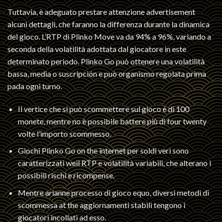
Tuttavia, è adeguato prestare attenzione advertisement
alcuni dettagli, che faranno la differenza durante la dinamica
del gioco. L’RTP di Plinko Move va da 94% a 96%, variando a
seconda della volatilità adottata dal giocatore in este
determinato periodo. Plinko Go può ottenere una volatilità
bassa, media o suscripción e può organismo regolata prima
pada ogni turno.
Il vertice che si può scommettere sul gioco è di 100
monete, mentre no è possibile battere più di four twenty
volte l’importo scommesso.
Giochi Plinko Go on the internet per soldi veri sono
caratterizzati weil RTP e volatilità variabili, che alterano i
possibili rischi e ricompense.
Mentre arianne processo di gioco equo, diversi metodi di
scommessa at the aggiornamenti stabili tengono i
giocatori incollati ad esso.