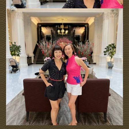
Featu