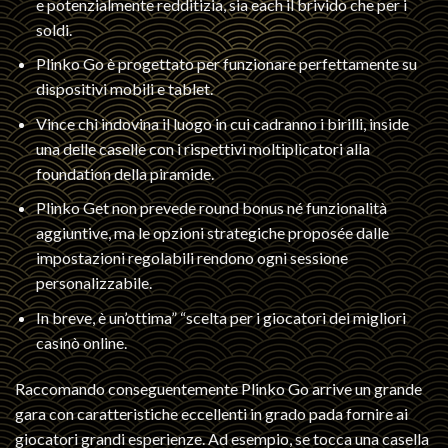
e potenzialmente redditizia, sia each il brivido che per i
soldi.
Plinko Go è progettato per funzionare perfettamente su
dispositivi mobili e tablet.
Vince chi indovina il luogo in cui cadranno i birilli, inside
una delle caselle con i rispettivi moltiplicatori alla
foundation della piramide.
Plinko Get non prevede round bonus né funzionalità
aggiuntive, ma le opzioni strategiche proposée dalle
impostazioni regolabili rendono ogni sessione
personalizzabile.
In breve, è un’ottima” “scelta per i giocatori dei migliori
casinò online.
Raccomando conseguentemente Plinko Go arrive un grande
gara con caratteristiche eccellenti in grado pada fornire ai
giocatori grandi esperienze. Ad esempio, se tocca una casella