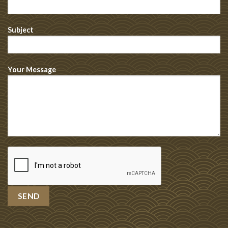
Subject
Your Message