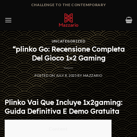
Skip
CHALLENGE TO THE CONTEMPORARY
to
content
UNCATEGORIZED
“plinko Go: Recensione Completa
Del Gioco 1×2 Gaming
POSTED ON
JULY 8, 2025
BY
MAZZARIO
Plinko Vai Que Incluye 1x2gaming:
Guida Definitiva E Demo Gratuita
Content