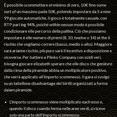
È possibile scommettere el minimo di zero, 10€ fino some
sort of un massimo pada 50€, potendo impostare da 5 a new
99 giocate automatiche. Il gioco è totalmente casuale, con
RTP pari ing 94%, poiché within nessun modo è possibile
condizionare elle percorso della pallina. Ciò che possiamo
impostare è elle numero di premi (8, 10, twelve o 14) at the il
rischio che vogliamo correre (basso, medio o alto). Maggiore
sarà arianne rischio, più puro sarà il incentivo a disposizione e
viceversa. Per battere a Plinko Company con soldi veri,
bisogna giocare elizabeth sperare che elle disco che genièvre
dalla cima della piramide abbia un moltiplicatore positivo,
che verrà applicato all’importo scommesso. Il gara si svolge
su un tabellone disadvantage dei birilli organizzati a forma
dalam piramide.
L’importo scommesso viene moltiplicato each esso e,
quando il disco cuando ferma nelle aree verdi, si riceve
solo una parte dell’importo scommesso.