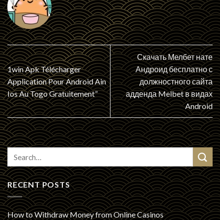
Скачать Мелбет нате
1win Apk Télécharger
Андроид бесплатно с
Application Pour Android Ain
должностного сайта
Ios Au Togo Gratuitement”
адденда Melbet в видах
Android
RECENT POSTS
How to Withdraw Money from Online Casinos