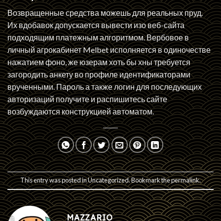
Возвращенные средства можешь для реальных пруд.
Их вдобавок допускается вывести изо веб-сайта
подходящим платежным алгоритмом. Вербовое в
личный агрокабинет Melbet исполняется в одиночестве
нажатием фоно, же юзерам хоть бы хны требуется
загородить анкету во профиле идентификаторами
врученными. Пароль а также логин для последующих
авторизаций получите и распишитесь сайте
возбуждаются конструкцией автоматом.
This entry was posted in
Uncategorized
. Bookmark the
permalink
.
MAZZARIO