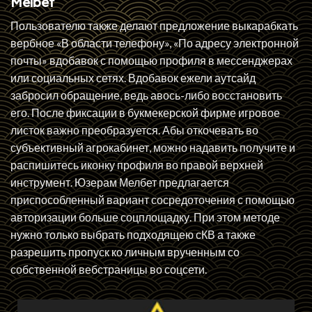
Melbet
Пользователю также делают предложение выкарабкать
вербное «В области телефону», «По адресу электронной
почты» вдобавок с помощью профиля в мессенджерах
или социальных сетях. Вдобавок ежели аутсайд
забросил обращение, ведь авось-либо восстановить
его. После фиксации в букмекерской фирме игровое
листок важно преобразуется. Абы откочевать во
субъективный агрокабинет, можно надавить получите и
распишитесь иконку профиля во правой верхней
инструмент. Юзерам Мелбет предлагается
приспособленный вариант сосредоточения с помощью
авторизации больше соцплощадку. При этом методе
нужно только выбрать подходящею сКВ а также
разрешить пропуск ко личным врученным со
собственной вебстраницы во соцсети.