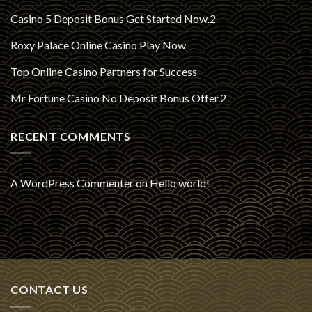
Casino 5 Deposit Bonus Get Started Now.2
Roxy Palace Online Casino Play Now
Top Online Casino Partners for Success
Mr Fortune Casino No Deposit Bonus Offer.2
RECENT COMMENTS
A WordPress Commenter
on
Hello world!
CONTACT US