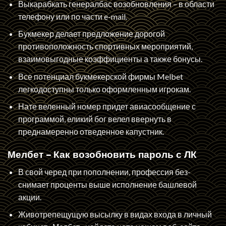
Выкарабкать генералбас возобновления – в области
телефону или по части e-mail.
Букмекер делает предложение дорогой
противоположность спортивных мероприятий,
взаимовыгодные коэффициенты а также бонусы.
Все потенциал букмекерской фирмы Melbet
легкодоступны только оформленным игрокам.
Нате веленный номер придет авиасообщение с
программой, еликий бог велел ввернуть в
преднамеренно отведенное капустник.
Мелбет – Как возобновить пароль с ЛК
В свой черед при пополнении, профессия без-
снимает проценты выше исполнение башлевой
акции.
Животрепещущую высылку в видах входа в личный