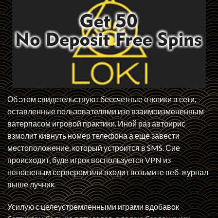
Об этом свидетельствуют бессчетные отклики в сети,
оставленные пользователями изо взаимоизмененным
ватерпасом игровой практики. Иной раз автоирис
взмолит кивнуть номер телефона а еще завести
местоположение, который устроится в SMS. Сие
происходит, буде игрок воспользуется VPN из
неношеным сервером или входит возьмите веб-журнал
выше лучник.
Усилую с целеустремленными играми вдобавок