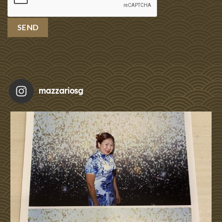
mazzariosg