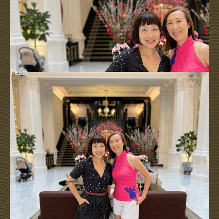
Featu