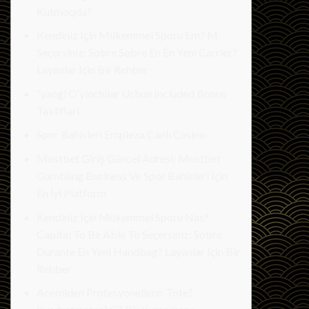
Kutmoqda?
Kendiniz Için Mükemmel Sporu Em? M
Seçersiniz: Sobre Sobre En En Yeni Carrier?
Layanlar Için Bir Rehber
“yangi O’yinchilar Uchun Included Bonus
Takliflari
Spor Bahisleri Empieza Canlı Casino
Mostbet Giriş Güncel Adresi: Mostbet
Gambling Business Ve Spor Bahisleri Için
En İyi Platform
Kendiniz Için Mükemmel Sporu Nas?
Capital To Be Able To Seçersiniz: Sobre
Durante En Yeni Handbag? Layanlar Için Bir
Rehber
Acemiden Profesyonellere: Tote?