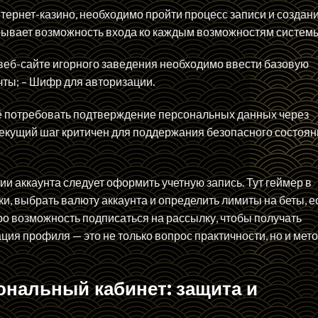
тернет-казино, необходимо пройти процесс записи и создан
крывает возможность входа ко каждым возможностям системы
 веб-сайте игорного заведения необходимо ввести базовую
чты; – Шифр для авторизации.
ё потребовать подтверждение персональных данных через
екущий шаг критичен для поддержания безопасного состоян
и аккаунта следует оформить учетную запись. Тут геймер в
и, выбрать валюту аккаунта и определить лимиты на беты, е
 про возможность подписаться на рассылку, чтобы получать
ия профиля — это не только вопрос практичности, но и мет
ональный кабинет: защита и