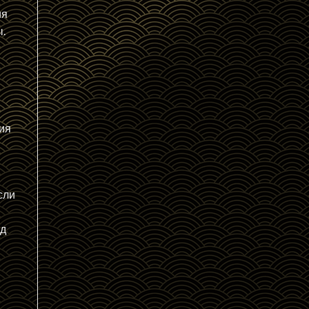
ия
.
ия
сли
од