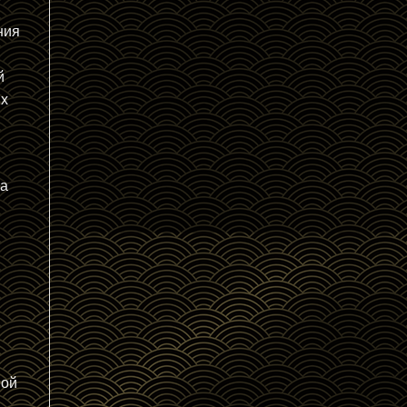
ния
й
ых
ча
ной