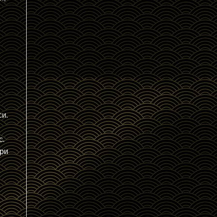
м
и.
с.
при