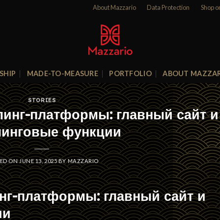
About Mazzario
Data Protection
Shop o
SHIP
MADE-TO-MEASURE
PORTFOLIO
ABOUT MAZZA
STORIES
линг-платформы: главный сайт и
линговые функции
TED ON
JUNE 13, 2025
BY
MAZZARIO
нг-платформы: главный сайт и
ии