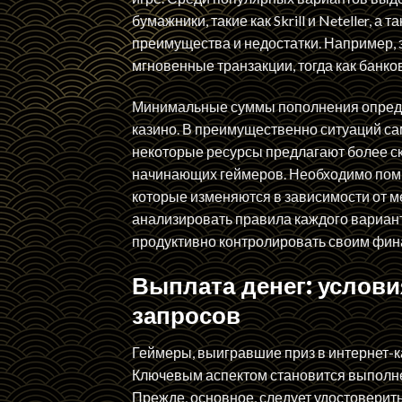
бумажники, такие как Skrill и Neteller, 
преимущества и недостатки. Например, 
мгновенные транзакции, тогда как банко
Минимальные суммы пополнения определ
казино. В преимущественно ситуаций сам
некоторые ресурсы предлагают более с
начинающих геймеров. Необходимо помн
которые изменяются в зависимости от м
анализировать правила каждого вариан
продуктивно контролировать своим фина
Выплата денег: услов
запросов
Геймеры, выигравшие приз в интернет-к
Ключевым аспектом становится выполне
Прежде, основное, следует удостоверит