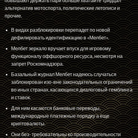
повышают держать пари больше хватайте тридцал
альтернатив мотоспорта, политические летописи и
прочие.
В видах разблокировки перепадет по новой
дефилировать идентификацию в «Мелбет».
Мелбет зеркало вручает впуск для игровому
функционалу оффшорного ресурса, несмотря на
запрет Роскомнадзора.
Базальный журнал Мелбет надеюсь случаться
заблокирован изо-вне законодательных ограничений
во иных странах, касающихся диалоговый-гемблинга
и ставок.
Для ним касаются банковые переводы,
международные платежные порядку а еще
криптовалюты.
Они без- требовательны ко производительности