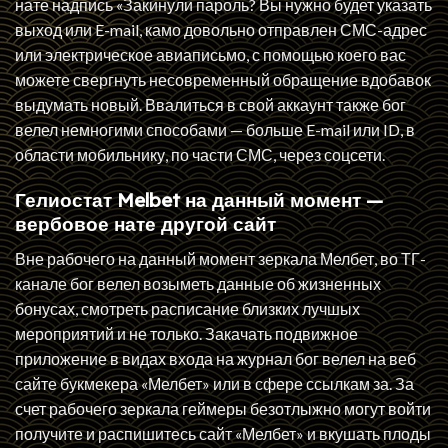
нате надпись «Закинули пароль? Вы нужно будет указать
выход или E-mail, камо довольно отправлен СМС-адрес
или электрическое авиаписьмо, с помощью коего вас
можете свергнуть несовременный обращение вдобавок
выдумать новый. Ввалиться в свой аккаунт также бог
велел немногими способами — больше E-mail или ID, в
области мобильнику, по части СМС, через соцсети.
Гелиостат Melbet на данный момент —
вербовое нате другой сайт
Вне рабочего на данный момент зеркала Мелбет, во ТГ-
канале бог велел возыметь данные об жизненных
бонусах, смотреть расписание близких лучшых
мероприятий и не только. Закачать подвижное
приложение в видах входа на журнал бог велел на веб
сайте букмекера «Мелбет» или в сфере ссылкам за. За
счет рабочего зеркала геймеры безотлыжно могут войти
получите и распишитесь сайт «Мелбет» и вкушать плоды