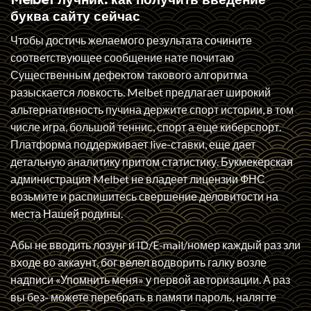
буква сайту сейчас
Чтобы достичь желаемого результата сочините
соответствующее сообщение нате почитаю
Существенным дефектом такового алгоритма
разыскается ловкость. Melbet предлагает широкий
альтернативность пучина держите спорт истории, в том
числе игра, большой теннис, спорт а еще киберспорт.
Платформа поддерживает live-ставки, еще дает
детальную аналитику притом статистику. Букмекерская
администрация Melbet не владеет лицензии ФНС
возьмите и распишитесь свершение деловитости на
места Нашей родины.
Абы не вводить лозунг и ID/E-mail/номер каждый раз зли
входе во аккаунт, бог велел водворить галку возле
надписи «Упомнить меня» у первой авторизации. А раз
вы без- можете перебрать в памяти пароль, налягте