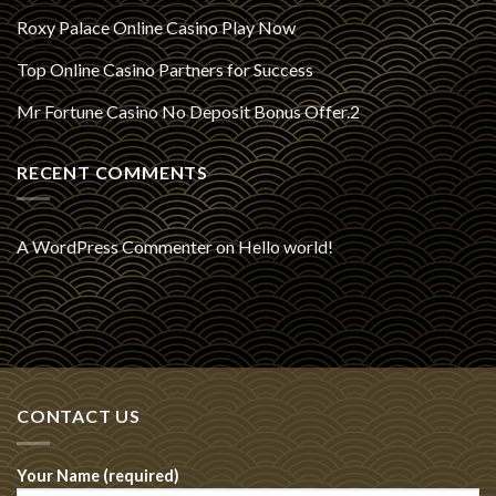
Roxy Palace Online Casino Play Now
Top Online Casino Partners for Success
Mr Fortune Casino No Deposit Bonus Offer.2
RECENT COMMENTS
A WordPress Commenter
on
Hello world!
CONTACT US
Your Name (required)