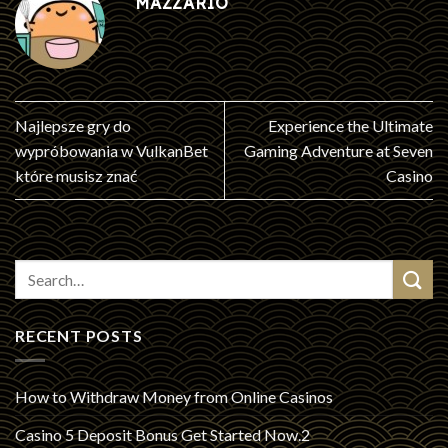
MAZZARIO
Najlepsze gry do
Experience the Ultimate
wypróbowania w VulkanBet
Gaming Adventure at Seven
które musisz znać
Casino
RECENT POSTS
How to Withdraw Money from Online Casinos
Casino 5 Deposit Bonus Get Started Now.2