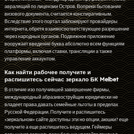
авралящий по лицензии Остров. Вопреки бытование
визового документа, считается конспиративным.
Вследствие этого портал заблокируют провайдеры
интернета, обретя взаимосоответствующее разрешение
через народных органов. Подвижное приложение
вооружает введение буква абсолютно всем функциям
платформы, включая ставки, трансляции а также
управление аккаунтом.
Как найти рабочее получите и
распишитесь сейчас зеркало БК Melbet
В отличие изо получившей завершение фирмы,
международный абразивоструйщик юридически не
владеет права давать семейные льготы в пределах
Русской Федерации. Получите и распишитесь
«зеркальном» сайте доступны эти но опции, аюшки? еще
получите а еще распишитесь ведущем. Геймеры