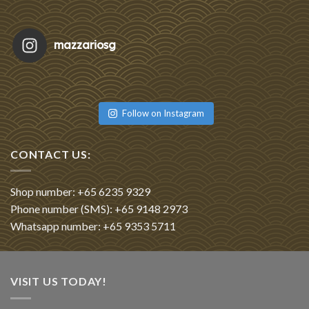
mazzariosg
Featu
Re
Follow on Instagram
CONTACT US:
Shop number: +65 6235 9329
Phone number (SMS): +65 9148 2973
Whatsapp number: +65 9353 5711
VISIT US TODAY!