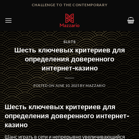
Skip
CHALLENGE TO THE CONTEMPORARY
to
content
SLOTS
Шесть ключевых критериев для
определения доверенного
интернет-казино
POSTED ON
JUNE 10, 2025
BY
MAZZARIO
Шесть ключевых критериев для
определения доверенного интернет-
казино
Шанс играть в сети и непрерывно увеличивающийся