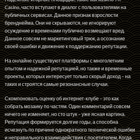
Casino, часто вступают в диалог с пользователями на
публичных сервисах. Данное признак взрослости
бренднейма. Они не скрываются, не игнорируют
осуждение и временами публично возмещают вред.
Данное совсем не маркетинговый трюк, а осознание
своей ошибки и движение к поддержанию репутации.
На онлайне существуют платформы с многолетним
опытом и надежной репутацией, но также и временные
проекты, которых интересует только скорый доход – на
таких и строятся самые резонансные случаи.
Скомпоновать оценку об интернет-клубе – это как
собрать мозаику по частям. Один комментарий совсем
ничего не изменяет, но сто штук – уже ясная картина.
Репутация формируется долгие годы, а способна
исчезнуть по причине однократного технической ошибки
и неправильного взаимодействия с посетителем. Когда