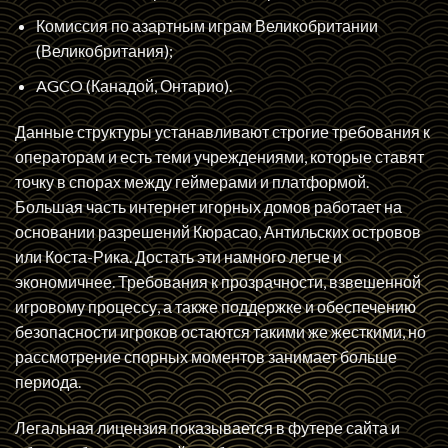
Комиссия по азартным играм Великобритании
(Великобритания);
AGCO (Канадой, Онтарио).
Данные структуры устанавливают строгие требования к
операторам и есть теми учреждениями, которые ставят
точку в спорах между геймерами и платформой.
Большая часть интернет игорных домов работает на
основании разрешений Кюрасао, Антильских островов
или Коста-Рика. Достать эти намного легче и
экономичнее. Требования к прозрачности, взвешенной
игровому процессу, а также поддержке и обеспечению
безопасности игроков остаются такими же жесткими, но
рассмотрение спорных моментов занимает больше
периода.
Легальная лицензия показывается в футере сайта и