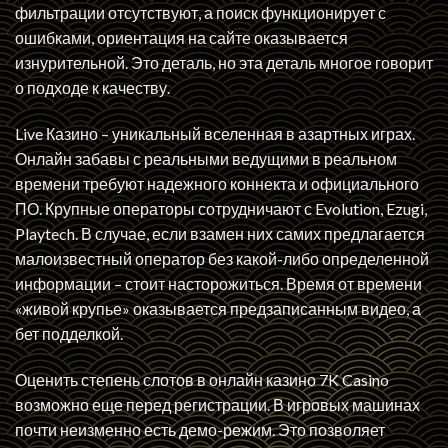
фильтрации отсутствуют, а поиск функционирует с
ошибками, ориентация на сайте оказывается
изнурительной. Это деталь, но эта деталь многое говорит
о подходе к качеству.
Live Казино – уникальный вселенная в азартных играх.
Онлайн забавы с реальными ведущими в реальном
времени требуют надежного коннекта и официального
ПО. Крупные операторы сотрудничают с Evolution, Ezugi,
Playtech. В случае, если взамен них самих предлагается
малоизвестный оператор без какой-либо определенной
информации – стоит насторожиться. Время от времени
«живой крупье» оказывается предзаписанным видео, а
бет подделкой.
Оценить степень слотов в онлайн казино 7K Casino
возможно еще перед регистрации. В игровых машинах
почти неизменно есть демо-режим. Это позволяет