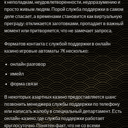
к неполадкам, неудовлетворенности, недоразумению и
просто живым людям. Порой служба поддержки в самом
деле спасает, а временами становится как виртуальную
преграду: откликается заготовками, пропадает в важный
момент или притворяется, что не замечает запроса.
Форматов контакта с службой поддержки в онлайн
казино игровые автоматы 7К несколько:
онлайн разговор
имейл
форма связи
В некоторых азартных казино предоставляется шанс
позвонить менеджера службы поддержки по телефону
или написать жалобу в специальный департамент. Есть
онлайн-казино, где служба поддержки работает
круглосуточно. Понятен факт, что не со всеми