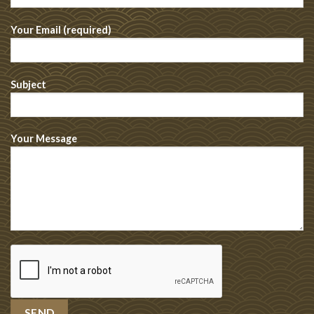
Your Email (required)
Subject
Your Message