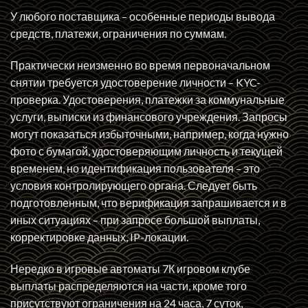
У любого поставщика – особенные периоды вывода
средств, платежи, ограничения по суммам.
Практически неизменно во время первоначальном
снятии требуется удостоверение личности – KYC-
проверка. Удостоверения, платежки за коммунальные
услуги, выписки из финансового учреждения. Запросы
могут показаться избыточными, например, когда нужно
фото с бумагой, удостоверяющим личность и текущей
временем, но идентификация пользователя – это
условия контролирующего органа. Следует быть
подготовленным, что верификация запрашивается и в
иных ситуациях – при запросе большой выплаты,
корректировке данных, IP-локации.
Нередко в игровые автоматы 7К игровом клубе
выплаты распределяются на части, кроме того
присутствуют ограничения на 24 часа, 7 суток,