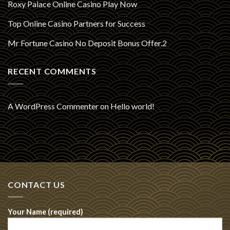
Roxy Palace Online Casino Play Now
Top Online Casino Partners for Success
Mr Fortune Casino No Deposit Bonus Offer.2
RECENT COMMENTS
A WordPress Commenter
on
Hello world!
CONTACT US
Your Name (required)