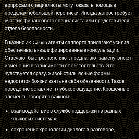
вопросами специалисты могут оказать помощь в
пределах небольшой переписки. Иногда запрос требует
участия финансового специалиста или представителя
отдела безопасности.
В казино 7K Casino агенты саппорта прилагают усилия
обеспечивать квалифицированные консультации.
Отвечают быстро, поясняют, предлагают замену, вносят
изменения в зависимости от обстоятельств. Это
чувствуется сразу: живой стиль, ясные формы,
недостаток боязни взять на себя обязанности. Такое
поведение оставляет глубокое ощущение. Крошечные
элементы говорят о важном:
взаимодействие в службе поддержки на разных
языковых системах;
сохранение хронологии диалога в разговоре;