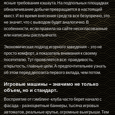
ясные требования кэшаута. На подпольных площадках
обналичивание добычи превращается в настоящий
квест. И во время внесения средств все безупречно, это
не значит, что с выводом будет аналогично. В
особенности, если правила на сайте несогласованные
или написаны расплывчато.
Экономическая подход игорного заведения – это не
просто комфорт, а показатель внимания к своему
посетителю. Тут проявляется все: правдивость,
открытость, главные цели. А предпочтительнее узнать
об этом перед депозита первого вклада, чем потом.
Игровые машины – значимо не только
объем, но и стандарт.
Восприятие от гэмблинг-клуба часто берет начало с
фасада – разноцветные баннеры, тысяча игровых
автоматов, реальные крупье, огромные выигрыши. Тем