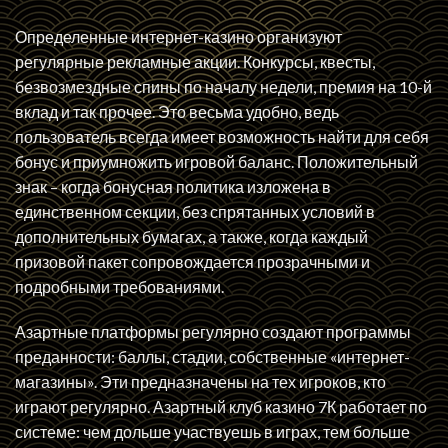
Определенные интернет-казино организуют
регулярные рекламные акции. Конкурсы, квесты,
безвозмездные спины по началу недели, премия на 10-й
вклад и так прочее. Это весьма удобно, ведь
пользователь всегда имеет возможность найти для себя
бонус и приумножить игровой баланс. Положительный
знак – когда бонусная политика изложена в
единственном секции, без спрятанных условий в
дополнительных бумагах, а также, когда каждый
призовой пакет сопровождается прозрачными и
подробными требованиями.
Азартные платформы регулярно создают программы
преданности: баллы, стадии, собственные «интернет-
магазины». Эти предназначены на тех игроков, кто
играют регулярно. Азартный клуб казино 7К работает по
системе: чем дольше участвуешь в играх, тем больше