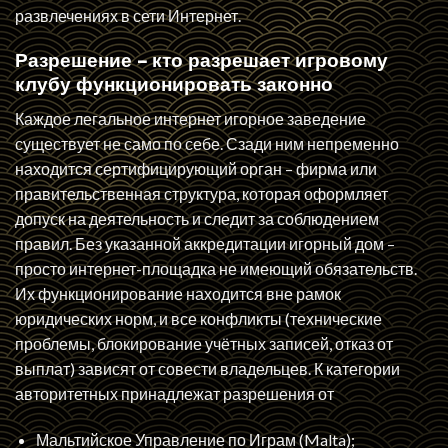
развлечениях в сети Интернет.
Разрешение – кто разрешает игровому
клубу функционировать законно
Каждое легальное интернет игорное заведение
существует не само по себе. Сзади ним непременно
находится сертифицирующий орган – фирма или
правительственная структура, которая оформляет
допуск на деятельность и следит за соблюдением
правил. Без указанной аккредитации игорный дом –
просто интернет-площадка не имеющий обязательств.
Их функционирование находится вне рамок
юридических норм, и все конфликты (технические
проблемы, блокирование учётных записей, отказ от
выплат) зависят от совести владельцев. К категории
авторитетных принадлежат разрешения от
Мальтийское Управление по Играм (Malta);