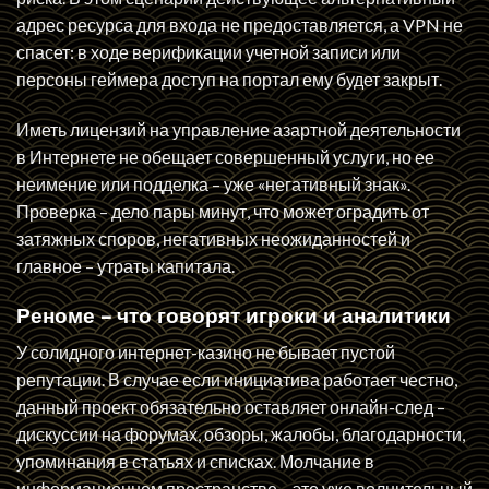
адрес ресурса для входа не предоставляется, а VPN не
спасет: в ходе верификации учетной записи или
персоны геймера доступ на портал ему будет закрыт.
Иметь лицензий на управление азартной деятельности
в Интернете не обещает совершенный услуги, но ее
неимение или подделка – уже «негативный знак».
Проверка – дело пары минут, что может оградить от
затяжных споров, негативных неожиданностей и
главное – утраты капитала.
Реноме – что говорят игроки и аналитики
У солидного интернет-казино не бывает пустой
репутации. В случае если инициатива работает честно,
данный проект обязательно оставляет онлайн-след –
дискуссии на форумах, обзоры, жалобы, благодарности,
упоминания в статьях и списках. Молчание в
информационном пространстве – это уже волнительный